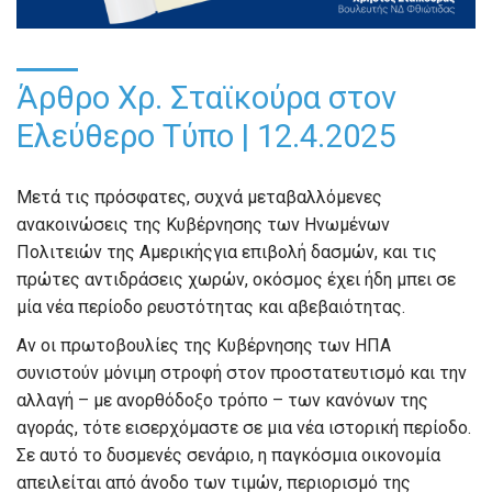
Άρθρο Χρ. Σταϊκούρα στον
Ελεύθερο Τύπο | 12.4.2025
Μετά
τις πρόσφατες
,
συχνά μεταβαλλόμενες
ανακοινώσεις της Κυβέρνησης των Ηνωμένων
Πολιτειών
της Αμερικής
για επιβολή δασμών
, και τις
πρώτες αντιδράσεις χωρών,
ο
κόσμος
έχει ήδη μπει
σε
μία νέα περίοδο
ρευστότητας
και
αβεβαιότητας.
Αν οι πρωτοβουλίες
της Κυβέρνησης των ΗΠΑ
συνιστούν μόνιμη στροφή
στον προστατευτισμό
και
την
αλλαγή
– με ανορθόδοξο τρόπο – των
κανόνων της
αγοράς,
τότε
εισερχόμαστε σε
μια νέα ιστορική περίοδο
.
Σε αυτό το δυσμενές σενάριο,
η παγκόσμια οικονομία
απειλείται από άνοδο των τιμών, περιορισμό της