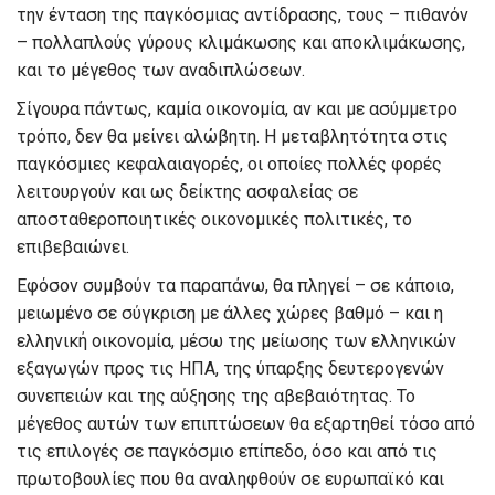
την ένταση της παγκόσμιας αντίδρασης, τους – πιθανόν
– πολλαπλούς γύρους
κλιμάκωσης
και αποκλιμάκωσης
,
και
το μέγεθος των αναδιπλώσεων
.
Σίγουρα πάντως, καμία οικονομία, αν και με ασύμμετρο
τρόπο, δεν
θα μείνει αλώβητη.
Η μεταβλητότητα
στις
παγκόσμιες κεφαλαι
α
γορές,
οι οποίες πολλές φορές
λειτουργούν και ως δείκτη
ς
ασφαλείας σε
αποσταθεροποιητικές οικονομικές πολιτικές,
το
επιβεβαιών
ει
.
Εφόσον συμβούν τα παραπάνω,
θα πληγεί
– σε κάποιο
,
μειωμένο
σε σύγκριση με άλλες χώρες
βαθμό – και
η
ελληνική οικονομία,
μέσω της μείωσης των ελληνικών
εξαγωγών προς τις ΗΠΑ, της
ύ
παρξης δευτερογενών
συνεπειών και της αύξησης
της αβεβαιότητας
.
Το
μέγεθος αυτών των επιπτώσεων θα εξαρτηθεί
τόσο
από
τις επιλογές σε παγκόσμιο επίπεδο,
όσο και από τις
πρωτοβουλίες που θα
αναληφθούν σε ευρωπαϊκό και