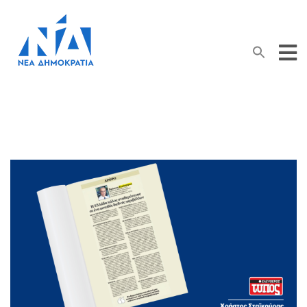
Search Button
Search
for: