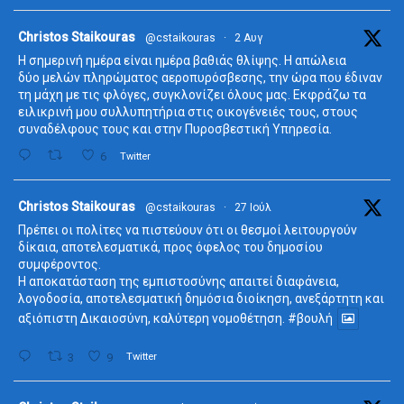
ta
Christos Staikouras
@cstaikouras
·
2 Αυγ
Η σημερινή ημέρα είναι ημέρα βαθιάς θλίψης. Η απώλεια
δύο μελών πληρώματος αεροπυρόσβεσης, την ώρα που έδιναν
τη μάχη με τις φλόγες, συγκλονίζει όλους μας. Εκφράζω τα
ειλικρινή μου συλλυπητήρια στις οικογένειές τους, στους
συναδέλφους τους και στην Πυροσβεστική Υπηρεσία.
6
Twitter
ta
Christos Staikouras
@cstaikouras
·
27 Ιούλ
Πρέπει οι πολίτες να πιστεύουν ότι οι θεσμοί λειτουργούν
δίκαια, αποτελεσματικά, προς όφελος του δημοσίου
συμφέροντος.
Η αποκατάσταση της εμπιστοσύνης απαιτεί διαφάνεια,
λογοδοσία, αποτελεσματική δημόσια διοίκηση, ανεξάρτητη και
αξιόπιστη Δικαιοσύνη, καλύτερη νομοθέτηση.
#βουλή
3
9
Twitter