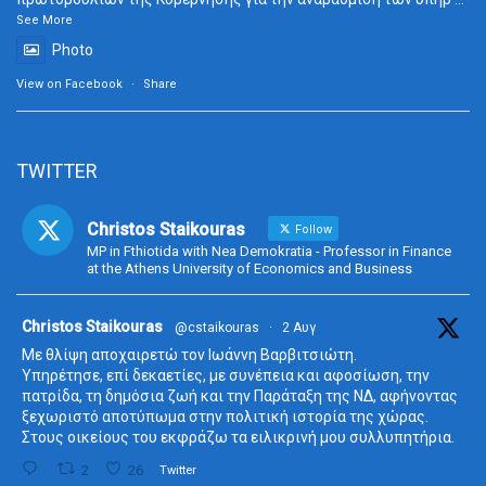
See More
Photo
View on Facebook
·
Share
TWITTER
Christos Staikouras
Follow
MP in Fthiotida with Nea Demokratia - Professor in Finance
at the Athens University of Economics and Business
ta
Christos Staikouras
@cstaikouras
·
2 Αυγ
Με θλίψη αποχαιρετώ τον Ιωάννη Βαρβιτσιώτη.
Υπηρέτησε, επί δεκαετίες, με συνέπεια και αφοσίωση, την
πατρίδα, τη δημόσια ζωή και την Παράταξη της ΝΔ, αφήνοντας
ξεχωριστό αποτύπωμα στην πολιτική ιστορία της χώρας.
Στους οικείους του εκφράζω τα ειλικρινή μου συλλυπητήρια.
2
26
Twitter