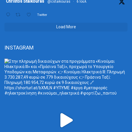
ta
Christos Staikouras
@cstaikouras
·
6 Ιούλ
Twitter
Load More
INSTAGRAM