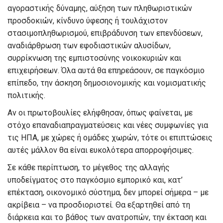
αγοραστικής δύναμης, αύξηση των πληθωριστικών
προσδοκιών, κίνδυνο ύφεσης ή τουλάχιστον
στασιμοπληθωρισμού, επιβράδυνση των επενδύσεων,
αναδιάρθρωση των εφοδιαστικών αλυσίδων,
συρρίκνωση της εμπιστοσύνης νοικοκυριών και
επιχειρήσεων.
Όλα αυτά θα επηρεάσουν, σε παγκόσμιο
επίπεδο, τη
ν
άσκηση δημοσιονομικής και νομισματικής
πολιτικής
.
Αν οι πρωτοβουλίες ελήφθησαν
, όπως φαίνεται,
με
στόχο επαναδιαπραγματεύσεις και νέες συμφωνίες
για
τις ΗΠΑ,
με χώρες ή ομάδες χωρών, τότε οι επιπτώσεις
αυτές
μάλλον θα είναι
ευκολότερα απορροφ
ή
σιμες
.
Σε κάθε περίπτωση, το
μέγεθος της αλλαγής
υποδείγματος στο παγκόσμιο εμπορικό και, κατ’
επέκταση, οικονομικό σύστημα,
δεν μπορεί σήμερα – με
ακρίβεια – να προσδιοριστεί.
Θ
α εξαρτηθεί από τη
δ
ιάρκεια και το βάθος των ανατροπών,
την έκταση και