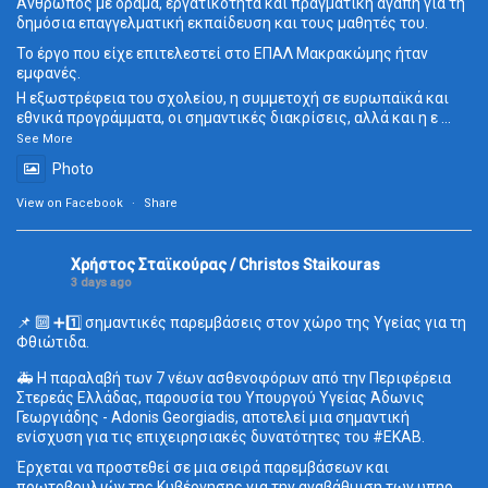
Άνθρωπος με όραμα, εργατικότητα και πραγματική αγάπη για τη
δημόσια επαγγελματική εκπαίδευση και τους μαθητές του.
Το έργο που είχε επιτελεστεί στο ΕΠΑΛ Μακρακώμης ήταν
εμφανές.
Η εξωστρέφεια του σχολείου, η συμμετοχή σε ευρωπαϊκά και
εθνικά προγράμματα, οι σημαντικές διακρίσεις, αλλά και η ε
...
See More
Photo
View on Facebook
·
Share
Χρήστος Σταϊκούρας / Christos Staikouras
3 days ago
📌 🔟 ➕1️⃣ σημαντικές παρεμβάσεις στον χώρο της Υγείας για τη
Φθιώτιδα.
🚑 Η παραλαβή των 7 νέων ασθενοφόρων από την Περιφέρεια
Στερεάς Ελλάδας, παρουσία του Υπουργού Υγείας Άδωνις
Γεωργιάδης - Adonis Georgiadis, αποτελεί μια σημαντική
ενίσχυση για τις επιχειρησιακές δυνατότητες του
#ΕΚΑΒ
.
Έρχεται να προστεθεί σε μια σειρά παρεμβάσεων και
πρωτοβουλιών της Κυβέρνησης για την αναβάθμιση των υπηρ
...