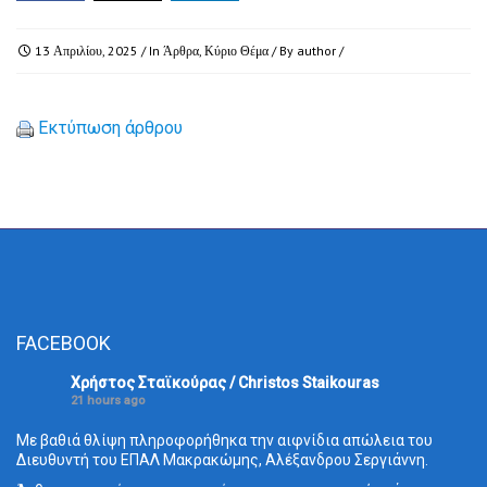
13 Απριλίου, 2025
/ In
Άρθρα
,
Κύριο Θέμα
/ By
author
/
Εκτύπωση άρθρου
FACEBOOK
Χρήστος Σταϊκούρας / Christos Staikouras
21 hours ago
Με βαθιά θλίψη πληροφορήθηκα την αιφνίδια απώλεια του
Διευθυντή του ΕΠΑΛ Μακρακώμης, Αλέξανδρου Σεργιάννη.