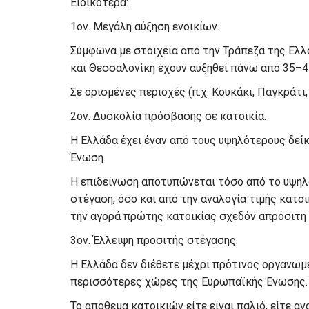
Ειδικότερα:
1ον. Μεγάλη αύξηση ενοικίων.
Σύμφωνα με στοιχεία από την Τράπεζα της Ελλά
και Θεσσαλονίκη έχουν αυξηθεί πάνω από 35–4
Σε ορισμένες περιοχές (π.χ. Κουκάκι, Παγκράτι
2ον. Δυσκολία πρόσβασης σε κατοικία.
Η Ελλάδα έχει έναν από τους υψηλότερους δεί
Ένωση.
Η επιδείνωση αποτυπώνεται τόσο από το υψηλ
στέγαση, όσο και από την αναλογία τιμής κατοι
την αγορά πρώτης κατοικίας σχεδόν απρόσιτη γ
3ον. Έλλειψη προσιτής στέγασης.
Η Ελλάδα δεν διέθετε μέχρι πρότινος οργανωμέ
περισσότερες χώρες της Ευρωπαϊκής Ένωσης.
Το απόθεμα κατοικιών είτε είναι παλιό, είτε αν