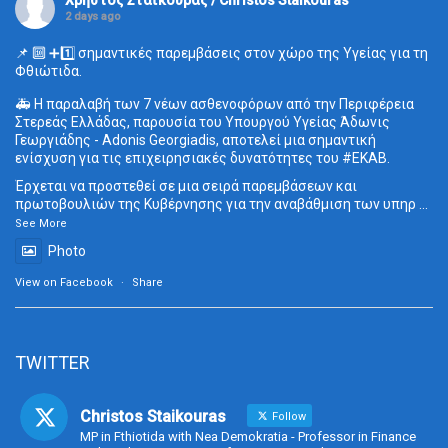
Χρήστος Σταϊκούρας / Christos Staikouras
2 days ago
📌 🔟 ➕1️⃣ σημαντικές παρεμβάσεις στον χώρο της Υγείας για τη
Φθιώτιδα.
🚑 Η παραλαβή των 7 νέων ασθενοφόρων από την Περιφέρεια
Στερεάς Ελλάδας, παρουσία του Υπουργού Υγείας Άδωνις
Γεωργιάδης - Adonis Georgiadis, αποτελεί μια σημαντική
ενίσχυση για τις επιχειρησιακές δυνατότητες του
#ΕΚΑΒ
.
Έρχεται να προστεθεί σε μια σειρά παρεμβάσεων και
πρωτοβουλιών της Κυβέρνησης για την αναβάθμιση των υπηρ
...
See More
Photo
View on Facebook
·
Share
TWITTER
Christos Staikouras
Follow
MP in Fthiotida with Nea Demokratia - Professor in Finance