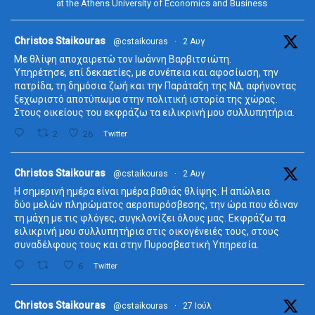
at the Athens University of Economics and Business
ta
Christos Staikouras
@cstaikouras
·
2 Αυγ
Με θλίψη αποχαιρετώ τον Ιωάννη Βαρβιτσιώτη.
Υπηρέτησε, επί δεκαετίες, με συνέπεια και αφοσίωση, την
πατρίδα, τη δημόσια ζωή και την Παράταξη της ΝΔ, αφήνοντας
ξεχωριστό αποτύπωμα στην πολιτική ιστορία της χώρας.
Στους οικείους του εκφράζω τα ειλικρινή μου συλλυπητήρια.
2
26
Twitter
ta
Christos Staikouras
@cstaikouras
·
2 Αυγ
Η σημερινή ημέρα είναι ημέρα βαθιάς θλίψης. Η απώλεια
δύο μελών πληρώματος αεροπυρόσβεσης, την ώρα που έδιναν
τη μάχη με τις φλόγες, συγκλονίζει όλους μας. Εκφράζω τα
ειλικρινή μου συλλυπητήρια στις οικογένειές τους, στους
συναδέλφους τους και στην Πυροσβεστική Υπηρεσία.
6
Twitter
ta
Christos Staikouras
@cstaikouras
·
27 Ιούλ