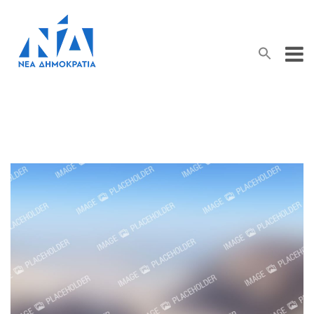
Search Button
Search
for: