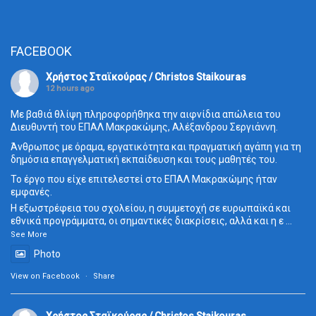
FACEBOOK
Χρήστος Σταϊκούρας / Christos Staikouras
12 hours ago
Με βαθιά θλίψη πληροφορήθηκα την αιφνίδια απώλεια του
Διευθυντή του ΕΠΑΛ Μακρακώμης, Αλέξανδρου Σεργιάννη.
Άνθρωπος με όραμα, εργατικότητα και πραγματική αγάπη για τη
δημόσια επαγγελματική εκπαίδευση και τους μαθητές του.
Το έργο που είχε επιτελεστεί στο ΕΠΑΛ Μακρακώμης ήταν
εμφανές.
Η εξωστρέφεια του σχολείου, η συμμετοχή σε ευρωπαϊκά και
εθνικά προγράμματα, οι σημαντικές διακρίσεις, αλλά και η ε
...
See More
Photo
View on Facebook
·
Share