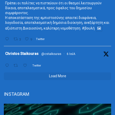
Πρέπει οι πολίτες να πιστεύουν ότι οι θεσμοί λειτουργούν
δίκαια, αποτελεσματικά, προς όφελος του δημοσίου
συμφέροντος.
Η αποκατάσταση της εμπιστοσύνης απαιτεί διαφάνεια,
λογοδοσία, αποτελεσματική δημόσια διοίκηση, ανεξάρτητη και
αξιόπιστη Δικαιοσύνη, καλύτερη νομοθέτηση.
#βουλή
3
9
Twitter
ta
Christos Staikouras
@cstaikouras
·
6 Ιούλ
Twitter
Load More
INSTAGRAM