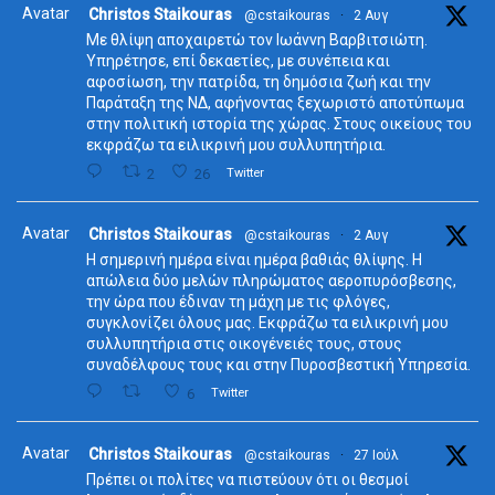
Avatar
Christos Staikouras
@cstaikouras
·
2 Αυγ
Με θλίψη αποχαιρετώ τον Ιωάννη Βαρβιτσιώτη.
Υπηρέτησε, επί δεκαετίες, με συνέπεια και
αφοσίωση, την πατρίδα, τη δημόσια ζωή και την
Παράταξη της ΝΔ, αφήνοντας ξεχωριστό αποτύπωμα
στην πολιτική ιστορία της χώρας. Στους οικείους του
εκφράζω τα ειλικρινή μου συλλυπητήρια.
2
26
Twitter
Avatar
Christos Staikouras
@cstaikouras
·
2 Αυγ
Η σημερινή ημέρα είναι ημέρα βαθιάς θλίψης. Η
απώλεια δύο μελών πληρώματος αεροπυρόσβεσης,
την ώρα που έδιναν τη μάχη με τις φλόγες,
συγκλονίζει όλους μας. Εκφράζω τα ειλικρινή μου
συλλυπητήρια στις οικογένειές τους, στους
συναδέλφους τους και στην Πυροσβεστική Υπηρεσία.
6
Twitter
Avatar
Christos Staikouras
@cstaikouras
·
27 Ιούλ
Πρέπει οι πολίτες να πιστεύουν ότι οι θεσμοί