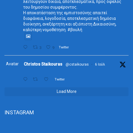
λειτουργούν δίκαια, αποτελεσματικά, προς όφελος
του δημοσίου συμφέροντος.
Η αποκατάσταση της εμπιστοσύνης απαιτεί
διαφάνεια, λογοδοσία, αποτελεσματική δημόσια
διοίκηση, ανεξάρτητη και αξιόπιστη Δικαιοσύνη,
καλύτερη νομοθέτηση. #βουλή
3
9
Twitter
Avatar
Christos Staikouras
@cstaikouras
·
6 Ιούλ
Twitter
Load More
INSTAGRAM