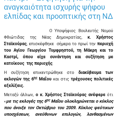
αναγκαιότητα ισχυρής ψήφου
ελπίδας και προοπτικής στη ΝΔ
Ο Υποψήφιος Βουλευτής Νομού
Φθιώτιδας της Νέας Δημοκρατίας,
κ. Χρήστος
Σταϊκούρας
, επισκέφθηκε σήμερα το πρωί την
περιοχή
του Αγίου Γεωργίου Τυμφρηστού, τη Μάκρη και το
Καστρί, όπου είχε συνάντηση και συζήτηση με
κατοίκους της περιοχής
.
Η συζήτηση επικεντρώθηκε στο
διακύβευμα των
ης
εκλογών της 6
Μαΐου
και στις
τρέχουσες πολιτικές
εξελίξεις.
Μεταξύ άλλων,
ο κ. Χρήστος Σταϊκούρας ανέφερε
ότι
ης
«
με τις εκλογές της 6
Μαΐου ολοκληρώνεται ο κύκλος
που άνοιξε τον Οκτώβριο του 2009. Κύκλος ψεύτικων
υποσχέσεων, ανεύθυνων επιλογών, λανθασμένων