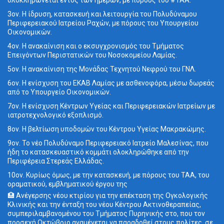
ολοκληρώνεται εντός των ημερών, με πόρους του #ΤΑΑ.
3ον. Η ίδρυση, κατασκευή και λειτουργία του Πολυδύναμου
Περιφερειακού Ιατρείου Ραχών, με πόρους του Υπουργείου
Οικονομικών.
4ον. Η ανακαίνιση και ο εκσυγχρονισμός του Τμήματος
Επειγόντων Περιστατικών του Νοσοκομείου Λαμίας.
5ον. Η ανακαίνιση της Μονάδας Τεχνητού Νεφρού του ΓΝΛ.
6ον. Η ενίσχυση του ΕΚΑΒ Λαμίας με ασθενοφόρα, μέσω δωρεάς
από το Υπουργείο Οικονομικών.
7ον. Η ενίσχυση Κέντρων Υγείας και Περιφερειακών Ιατρείων με
ιατροτεχνολογικό εξοπλισμό.
8ον. Η βελτίωση υποδομών του Κέντρου Υγείας Μακρακώμης.
9ον. Το νέο Πολυδύναμο Περιφερειακό Ιατρείο Μαλεσίνας, που
ήδη το κατασκευαστικό κομμάτι ολοκληρώθηκε από την
Περιφέρεια Στερεάς Ελλάδας.
10ον. Κυρίως όμως, με την κατασκευή, με πόρους του ΤΑΑ, του
οραματικού, εμβληματικού έργου της
🏥 Ανέγερσης νέου κτιρίου για την επέκταση της Ογκολογικής
Κλινικής και την ένταξη του νέου Κέντρου Ακτινοθεραπείας,
συμπεριλαμβανομένου του Τμήματος Πυρηνικής στο, που τον
προσεχή Οκτώβριο αναμένεται να παραδοθεί στους πολίτες, σε