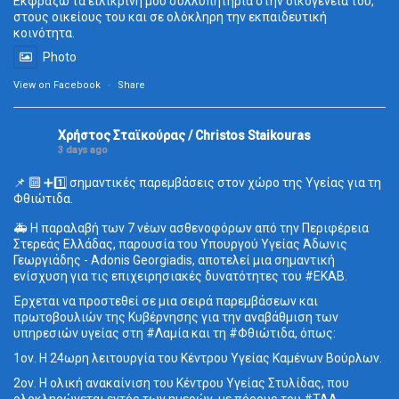
Εκφράζω τα ειλικρινή μου συλλυπητήρια στην οικογένειά του,
στους οικείους του και σε ολόκληρη την εκπαιδευτική
κοινότητα.
Photo
View on Facebook
·
Share
Χρήστος Σταϊκούρας / Christos Staikouras
3 days ago
📌 🔟 ➕1️⃣ σημαντικές παρεμβάσεις στον χώρο της Υγείας για τη
Φθιώτιδα.
🚑 Η παραλαβή των 7 νέων ασθενοφόρων από την Περιφέρεια
Στερεάς Ελλάδας, παρουσία του Υπουργού Υγείας Άδωνις
Γεωργιάδης - Adonis Georgiadis, αποτελεί μια σημαντική
ενίσχυση για τις επιχειρησιακές δυνατότητες του #ΕΚΑΒ.
Έρχεται να προστεθεί σε μια σειρά παρεμβάσεων και
πρωτοβουλιών της Κυβέρνησης για την αναβάθμιση των
υπηρεσιών υγείας στη #Λαμία και τη #Φθιώτιδα, όπως:
1ον. Η 24ωρη λειτουργία του Κέντρου Υγείας Καμένων Βούρλων.
2ον. Η ολική ανακαίνιση του Κέντρου Υγείας Στυλίδας, που