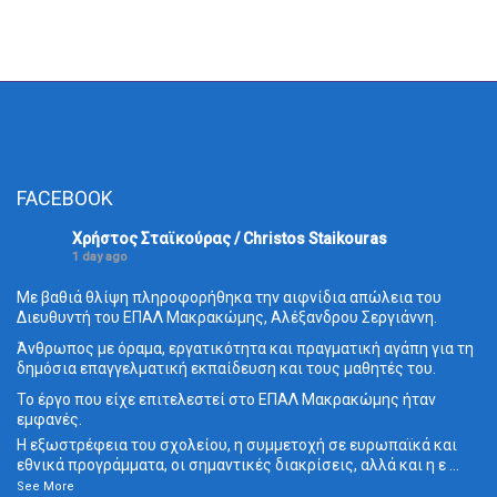
FACEBOOK
Χρήστος Σταϊκούρας / Christos Staikouras
1 day ago
Με βαθιά θλίψη πληροφορήθηκα την αιφνίδια απώλεια του
Διευθυντή του ΕΠΑΛ Μακρακώμης, Αλέξανδρου Σεργιάννη.
Άνθρωπος με όραμα, εργατικότητα και πραγματική αγάπη για τη
δημόσια επαγγελματική εκπαίδευση και τους μαθητές του.
Το έργο που είχε επιτελεστεί στο ΕΠΑΛ Μακρακώμης ήταν
εμφανές.
Η εξωστρέφεια του σχολείου, η συμμετοχή σε ευρωπαϊκά και
εθνικά προγράμματα, οι σημαντικές διακρίσεις, αλλά και η ε
...
See More