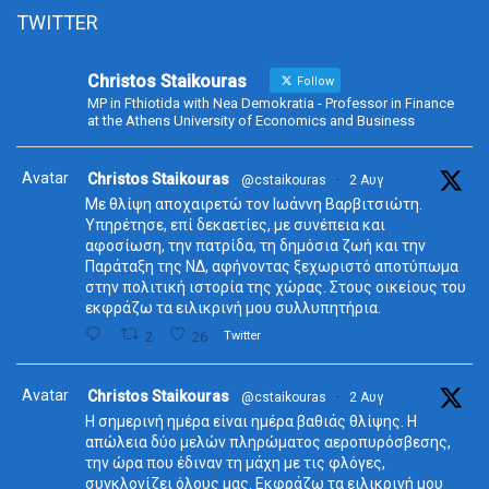
TWITTER
Christos Staikouras
Follow
MP in Fthiotida with Nea Demokratia - Professor in Finance
at the Athens University of Economics and Business
Avatar
Christos Staikouras
@cstaikouras
·
2 Αυγ
Με θλίψη αποχαιρετώ τον Ιωάννη Βαρβιτσιώτη.
Υπηρέτησε, επί δεκαετίες, με συνέπεια και
αφοσίωση, την πατρίδα, τη δημόσια ζωή και την
Παράταξη της ΝΔ, αφήνοντας ξεχωριστό αποτύπωμα
στην πολιτική ιστορία της χώρας. Στους οικείους του
εκφράζω τα ειλικρινή μου συλλυπητήρια.
2
26
Twitter
Avatar
Christos Staikouras
@cstaikouras
·
2 Αυγ
Η σημερινή ημέρα είναι ημέρα βαθιάς θλίψης. Η
απώλεια δύο μελών πληρώματος αεροπυρόσβεσης,
την ώρα που έδιναν τη μάχη με τις φλόγες,
συγκλονίζει όλους μας. Εκφράζω τα ειλικρινή μου