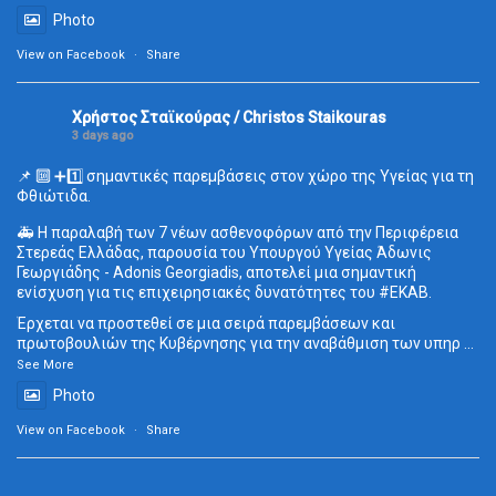
Photo
View on Facebook
·
Share
Χρήστος Σταϊκούρας / Christos Staikouras
3 days ago
📌 🔟 ➕1️⃣ σημαντικές παρεμβάσεις στον χώρο της Υγείας για τη
Φθιώτιδα.
🚑 Η παραλαβή των 7 νέων ασθενοφόρων από την Περιφέρεια
Στερεάς Ελλάδας, παρουσία του Υπουργού Υγείας Άδωνις
Γεωργιάδης - Adonis Georgiadis, αποτελεί μια σημαντική
ενίσχυση για τις επιχειρησιακές δυνατότητες του
#ΕΚΑΒ
.
Έρχεται να προστεθεί σε μια σειρά παρεμβάσεων και
πρωτοβουλιών της Κυβέρνησης για την αναβάθμιση των υπηρ
...
See More
Photo
View on Facebook
·
Share