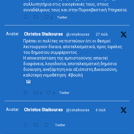
συλλυπητήρια στις οικογένειές τους, στους
συναδέλφους τους και στην Πυροσβεστική Υπηρεσία.
6
Twitter
Avatar
Christos Staikouras
@cstaikouras
·
27 Ιούλ
Πρέπει οι πολίτες να πιστεύουν ότι οι θεσμοί
λειτουργούν δίκαια, αποτελεσματικά, προς όφελος
του δημοσίου συμφέροντος.
Η αποκατάσταση της εμπιστοσύνης απαιτεί
διαφάνεια, λογοδοσία, αποτελεσματική δημόσια
διοίκηση, ανεξάρτητη και αξιόπιστη Δικαιοσύνη,
καλύτερη νομοθέτηση. #βουλή
3
9
Twitter
Avatar
Christos Staikouras
@cstaikouras
·
6 Ιούλ
Twitter