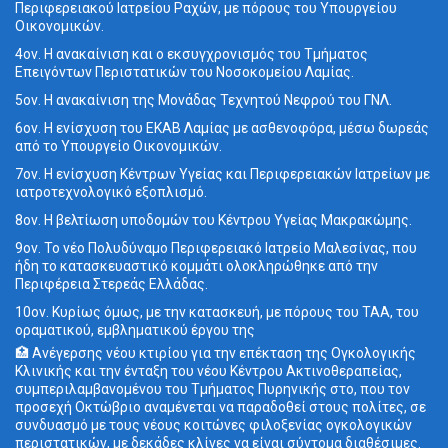
Περιφερειακού Ιατρείου Ραχών, με πόρους του Υπουργείου
Οικονομικών.
4ον. Η ανακαίνιση και ο εκσυγχρονισμός του Τμήματος
Επειγόντων Περιστατικών του Νοσοκομείου Λαμίας.
5ον. Η ανακαίνιση της Μονάδας Τεχνητού Νεφρού του ΓΝΛ.
6ον. Η ενίσχυση του ΕΚΑΒ Λαμίας με ασθενοφόρα, μέσω δωρεάς
από το Υπουργείο Οικονομικών.
7ον. Η ενίσχυση Κέντρων Υγείας και Περιφερειακών Ιατρείων με
ιατροτεχνολογικό εξοπλισμό.
8ον. Η βελτίωση υποδομών του Κέντρου Υγείας Μακρακώμης.
9ον. Το νέο Πολυδύναμο Περιφερειακό Ιατρείο Μαλεσίνας, που
ήδη το κατασκευαστικό κομμάτι ολοκληρώθηκε από την
Περιφέρεια Στερεάς Ελλάδας.
10ον. Κυρίως όμως, με την κατασκευή, με πόρους του ΤΑΑ, του
οραματικού, εμβληματικού έργου της
🏥 Ανέγερσης νέου κτιρίου για την επέκταση της Ογκολογικής
Κλινικής και την ένταξη του νέου Κέντρου Ακτινοθεραπείας,
συμπεριλαμβανομένου του Τμήματος Πυρηνικής στο, που τον
προσεχή Οκτώβριο αναμένεται να παραδοθεί στους πολίτες, σε
συνδυασμό με τους νέους κοιτώνες φιλοξενίας ογκολογικών
περιστατικών, με δεκάδες κλίνες να είναι σύντομα διαθέσιμες.