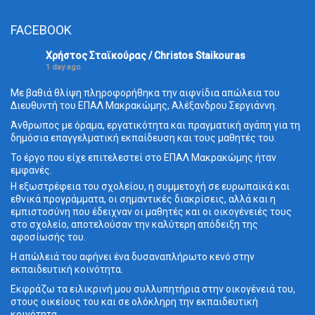
FACEBOOK
Χρήστος Σταϊκούρας / Christos Staikouras
1 day ago
Με βαθιά θλίψη πληροφορήθηκα την αιφνίδια απώλεια του
Διευθυντή του ΕΠΑΛ Μακρακώμης, Αλέξανδρου Σεργιάννη.
Άνθρωπος με όραμα, εργατικότητα και πραγματική αγάπη για τη
δημόσια επαγγελματική εκπαίδευση και τους μαθητές του.
Το έργο που είχε επιτελεστεί στο ΕΠΑΛ Μακρακώμης ήταν
εμφανές.
Η εξωστρέφεια του σχολείου, η συμμετοχή σε ευρωπαϊκά και
εθνικά προγράμματα, οι σημαντικές διακρίσεις, αλλά και η
εμπιστοσύνη που έδειχναν οι μαθητές και οι οικογένειές τους
στο σχολείο, αποτελούσαν την καλύτερη απόδειξη της
αφοσίωσής του.
Η απώλειά του αφήνει ένα δυσαναπλήρωτο κενό στην
εκπαιδευτική κοινότητα.
Εκφράζω τα ειλικρινή μου συλλυπητήρια στην οικογένειά του,
στους οικείους του και σε ολόκληρη την εκπαιδευτική
κοινότητα.