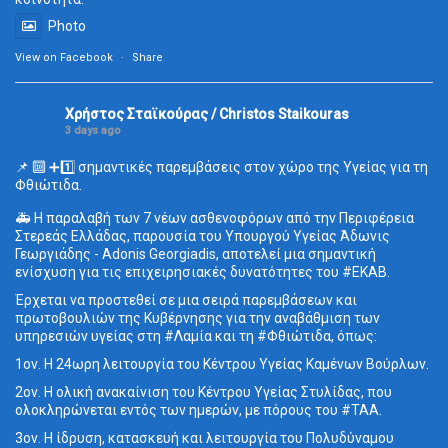
Photo
View on Facebook
·
Share
Χρήστος Σταϊκούρας / Christos Staikouras
3 days ago
📌 🔟 ➕1️⃣ σημαντικές παρεμβάσεις στον χώρο της Υγείας για τη
Φθιώτιδα.
🚑 Η παραλαβή των 7 νέων ασθενοφόρων από την Περιφέρεια
Στερεάς Ελλάδας, παρουσία του Υπουργού Υγείας Άδωνις
Γεωργιάδης - Adonis Georgiadis, αποτελεί μια σημαντική
ενίσχυση για τις επιχειρησιακές δυνατότητες του #ΕΚΑΒ.
Έρχεται να προστεθεί σε μια σειρά παρεμβάσεων και
πρωτοβουλιών της Κυβέρνησης για την αναβάθμιση των
υπηρεσιών υγείας στη #Λαμία και τη #Φθιώτιδα, όπως:
1ον. Η 24ωρη λειτουργία του Κέντρου Υγείας Καμένων Βούρλων.
2ον. Η ολική ανακαίνιση του Κέντρου Υγείας Στυλίδας, που
ολοκληρώνεται εντός των ημερών, με πόρους του #ΤΑΑ.
3ον. Η ίδρυση, κατασκευή και λειτουργία του Πολυδύναμου