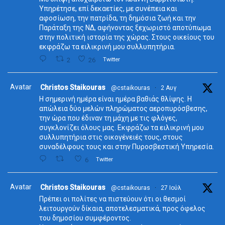
Υπηρέτησε, επί δεκαετίες, με συνέπεια και
αφοσίωση, την πατρίδα, τη δημόσια ζωή και την
Παράταξη της ΝΔ, αφήνοντας ξεχωριστό αποτύπωμα
στην πολιτική ιστορία της χώρας. Στους οικείους του
εκφράζω τα ειλικρινή μου συλλυπητήρια.
2
26
Twitter
Avatar
Christos Staikouras
@cstaikouras
·
2 Αυγ
Η σημερινή ημέρα είναι ημέρα βαθιάς θλίψης. Η
απώλεια δύο μελών πληρώματος αεροπυρόσβεσης,
την ώρα που έδιναν τη μάχη με τις φλόγες,
συγκλονίζει όλους μας. Εκφράζω τα ειλικρινή μου
συλλυπητήρια στις οικογένειές τους, στους
συναδέλφους τους και στην Πυροσβεστική Υπηρεσία.
6
Twitter
Avatar
Christos Staikouras
@cstaikouras
·
27 Ιούλ
Πρέπει οι πολίτες να πιστεύουν ότι οι θεσμοί
λειτουργούν δίκαια, αποτελεσματικά, προς όφελος
του δημοσίου συμφέροντος.