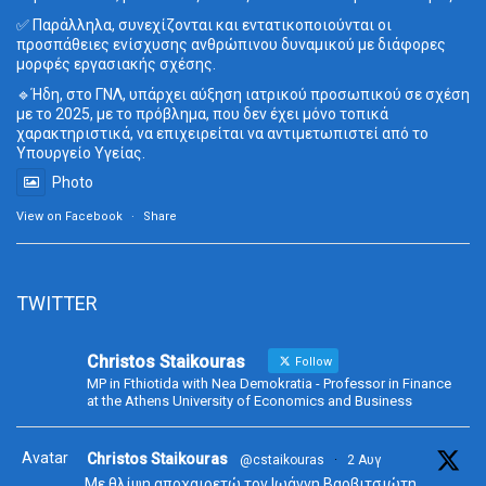
✅ Παράλληλα, συνεχίζονται και εντατικοποιούνται οι
προσπάθειες ενίσχυσης ανθρώπινου δυναμικού με διάφορες
μορφές εργασιακής σχέσης.
🔹Ήδη, στο ΓΝΛ, υπάρχει αύξηση ιατρικού προσωπικού σε σχέση
με το 2025, με το πρόβλημα, που δεν έχει μόνο τοπικά
χαρακτηριστικά, να επιχειρείται να αντιμετωπιστεί από το
Υπουργείο Υγείας.
Photo
View on Facebook
·
Share
TWITTER
Christos Staikouras
Follow
MP in Fthiotida with Nea Demokratia - Professor in Finance
at the Athens University of Economics and Business
Avatar
Christos Staikouras
@cstaikouras
·
2 Αυγ
Με θλίψη αποχαιρετώ τον Ιωάννη Βαρβιτσιώτη.