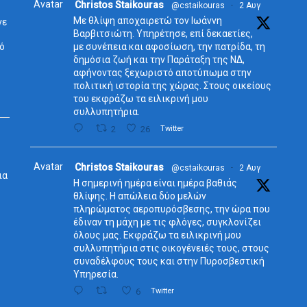
Avatar
Christos Staikouras
@cstaikouras
·
2 Αυγ
Με θλίψη αποχαιρετώ τον Ιωάννη
νε
Βαρβιτσιώτη. Υπηρέτησε, επί δεκαετίες,
δό
με συνέπεια και αφοσίωση, την πατρίδα, τη
δημόσια ζωή και την Παράταξη της ΝΔ,
αφήνοντας ξεχωριστό αποτύπωμα στην
πολιτική ιστορία της χώρας. Στους οικείους
του εκφράζω τα ειλικρινή μου
συλλυπητήρια.
2
26
Twitter
Avatar
Christos Staikouras
@cstaikouras
·
2 Αυγ
ια
Η σημερινή ημέρα είναι ημέρα βαθιάς
θλίψης. Η απώλεια δύο μελών
πληρώματος αεροπυρόσβεσης, την ώρα που
έδιναν τη μάχη με τις φλόγες, συγκλονίζει
όλους μας. Εκφράζω τα ειλικρινή μου
συλλυπητήρια στις οικογένειές τους, στους
συναδέλφους τους και στην Πυροσβεστική
Υπηρεσία.
6
Twitter