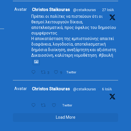
Avatar
Christos Staikouras
@cstaikouras
·
27 Ιούλ
Πρέπει οι πολίτες να πιστεύουν ότι οι
θεσμοί λειτουργούν δίκαια,
αποτελεσματικά, προς όφελος του δημοσίου
συμφέροντος.
Η αποκατάσταση της εμπιστοσύνης απαιτεί
διαφάνεια, λογοδοσία, αποτελεσματική
δημόσια διοίκηση, ανεξάρτητη και αξιόπιστη
Δικαιοσύνη, καλύτερη νομοθέτηση. #βουλή
3
9
Twitter
Avatar
Christos Staikouras
@cstaikouras
·
6 Ιούλ
Twitter
Load More