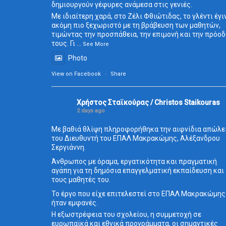
δημιουργούν γέφυρες ανάμεσα στις γενιές.
Με ιδιαίτερη χαρά, στο Ζέλι Φθιώτιδας, το γλέντι έγι
ακόμη πιο ξεχωριστό με τη βράβευση των μαθητών,
τιμώντας την προσπάθεια, την επιμονή και την πρόο
τους. Γι
...
See More
Photo
View on Facebook
·
Share
Χρήστος Σταϊκούρας / Christos Staikouras
2 days ago
Με βαθιά θλίψη πληροφορήθηκα την αιφνίδια απώλε
του Διευθυντή του ΕΠΑΛ Μακρακώμης, Αλέξανδρου
Σεργιάννη.
Άνθρωπος με όραμα, εργατικότητα και πραγματική
αγάπη για τη δημόσια επαγγελματική εκπαίδευση και
τους μαθητές του.
Το έργο που είχε επιτελεστεί στο ΕΠΑΛ Μακρακώμης
ήταν εμφανές.
Η εξωστρέφεια του σχολείου, η συμμετοχή σε
ευρωπαϊκά και εθνικά προγράμματα, οι σημαντικές