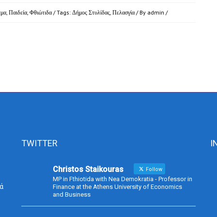
έμα
,
Παιδεία
,
Φθιώτιδα
/ Tags:
Δήμος Στυλίδας
,
Πελασγία
/ By
admin
/
TWITTER
I
Christos Staikouras
Follow
MP in Fthiotida with Nea Demokratia - Professor in
ά
Finance at the Athens University of Economics
and Business