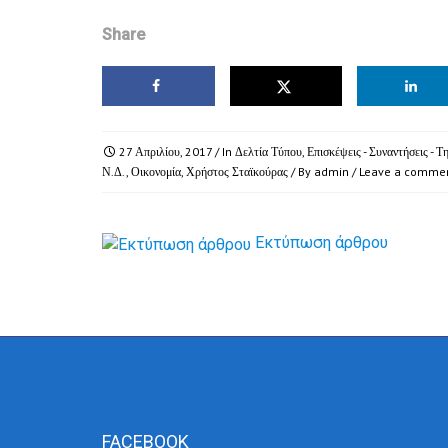
Share
27 Απριλίου, 2017
/ In
Δελτία Τύπου
,
Επισκέψεις - Συναντήσεις - Τ
Ν.Δ.
,
Οικονομία
,
Χρήστος Σταϊκούρας
/ By
admin
/
Leave a comme
Εκτύπωση άρθρου
FACEBOOK