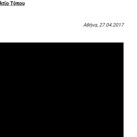
λτίο Τύπου
Αθήνα,
27
.
04
.201
7