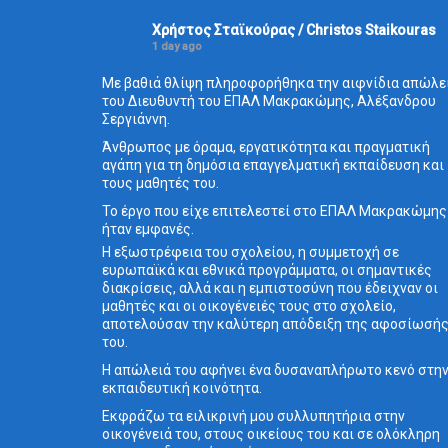
Χρήστος Σταϊκούρας / Christos Staikouras
1 day ago
Με βαθιά θλίψη πληροφορήθηκα την αιφνίδια απώλε
του Διευθυντή του ΕΠΑΛ Μακρακώμης, Αλέξανδρου
Σεργιάννη.
Άνθρωπος με όραμα, εργατικότητα και πραγματική
αγάπη για τη δημόσια επαγγελματική εκπαίδευση και
τους μαθητές του.
Το έργο που είχε επιτελεστεί στο ΕΠΑΛ Μακρακώμης
ήταν εμφανές.
Η εξωστρέφεια του σχολείου, η συμμετοχή σε
ευρωπαϊκά και εθνικά προγράμματα, οι σημαντικές
διακρίσεις, αλλά και η εμπιστοσύνη που έδειχναν οι
μαθητές και οι οικογένειές τους στο σχολείο,
αποτελούσαν την καλύτερη απόδειξη της αφοσίωσή
του.
Η απώλειά του αφήνει ένα δυσαναπλήρωτο κενό στη
εκπαιδευτική κοινότητα.
Εκφράζω τα ειλικρινή μου συλλυπητήρια στην
οικογένειά του, στους οικείους του και σε ολόκληρη