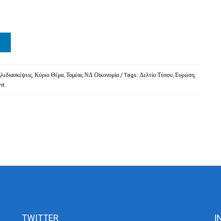
ηλεδιασκέψεις
,
Κύριο Θέμα
,
Τομέας ΝΔ Οικονομία
/ Tags:
Δελτίο Τύπου
,
Ευρώπη
,
nt
TWITTER
I