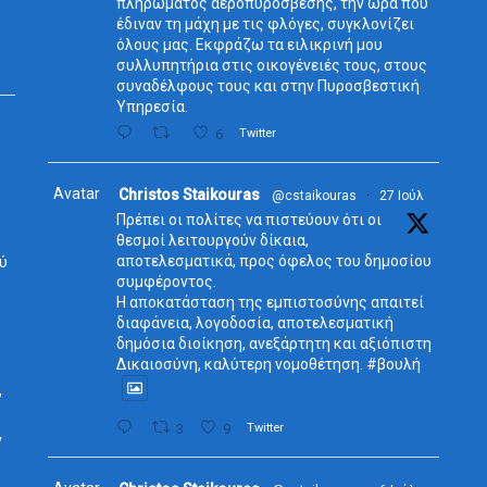
πληρώματος αεροπυρόσβεσης, την ώρα που
έδιναν τη μάχη με τις φλόγες, συγκλονίζει
όλους μας. Εκφράζω τα ειλικρινή μου
συλλυπητήρια στις οικογένειές τους, στους
συναδέλφους τους και στην Πυροσβεστική
Υπηρεσία.
6
Twitter
Avatar
Christos Staikouras
@cstaikouras
·
27 Ιούλ
Πρέπει οι πολίτες να πιστεύουν ότι οι
θεσμοί λειτουργούν δίκαια,
αποτελεσματικά, προς όφελος του δημοσίου
ύ
συμφέροντος.
Η αποκατάσταση της εμπιστοσύνης απαιτεί
διαφάνεια, λογοδοσία, αποτελεσματική
δημόσια διοίκηση, ανεξάρτητη και αξιόπιστη
Δικαιοσύνη, καλύτερη νομοθέτηση. #βουλή
,
3
9
Twitter
ν