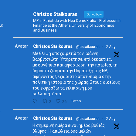
Christos Staikouras
Follow
MP in Fthiotida with Nea Demokratia - Professor in
ια
Finance at the Athens University of Economics
and Business
Avatar
Christos Staikouras
@cstaikouras
·
2 Αυγ
Με θλίψη αποχαιρετώ τον Ιωάννη
Βαρβιτσιώτη. Υπηρέτησε, επί δεκαετίες,
με συνέπεια και αφοσίωση, την πατρίδα, τη
δημόσια ζωή και την Παράταξη της ΝΔ,
αφήνοντας ξεχωριστό αποτύπωμα στην
πολιτική ιστορία της χώρας. Στους οικείους
του εκφράζω τα ειλικρινή μου
συλλυπητήρια.
ς
2
26
Twitter
ν
Avatar
Christos Staikouras
@cstaikouras
·
2 Αυγ
Η σημερινή ημέρα είναι ημέρα βαθιάς
θλίψης. Η απώλεια δύο μελών