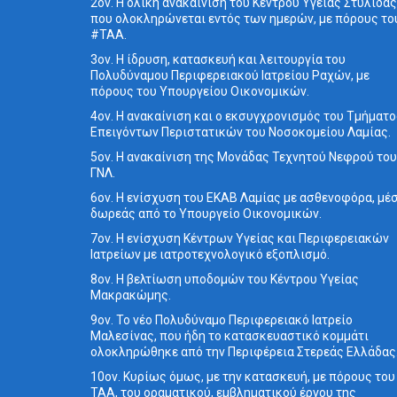
2ον. Η ολική ανακαίνιση του Κέντρου Υγείας Στυλίδας
που ολοκληρώνεται εντός των ημερών, με πόρους το
#ΤΑΑ.
3ον. Η ίδρυση, κατασκευή και λειτουργία του
Πολυδύναμου Περιφερειακού Ιατρείου Ραχών, με
πόρους του Υπουργείου Οικονομικών.
4ον. Η ανακαίνιση και ο εκσυγχρονισμός του Τμήματ
Επειγόντων Περιστατικών του Νοσοκομείου Λαμίας.
5ον. Η ανακαίνιση της Μονάδας Τεχνητού Νεφρού του
ΓΝΛ.
6ον. Η ενίσχυση του ΕΚΑΒ Λαμίας με ασθενοφόρα, μέ
δωρεάς από το Υπουργείο Οικονομικών.
7ον. Η ενίσχυση Κέντρων Υγείας και Περιφερειακών
Ιατρείων με ιατροτεχνολογικό εξοπλισμό.
8ον. Η βελτίωση υποδομών του Κέντρου Υγείας
Μακρακώμης.
9ον. Το νέο Πολυδύναμο Περιφερειακό Ιατρείο
Μαλεσίνας, που ήδη το κατασκευαστικό κομμάτι
ολοκληρώθηκε από την Περιφέρεια Στερεάς Ελλάδας
10ον. Κυρίως όμως, με την κατασκευή, με πόρους του
ΤΑΑ, του οραματικού, εμβληματικού έργου της