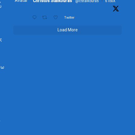
Avatar
Christos Staikouras
,
@cstaikouras
·
6 Ιούλ
υ
Twitter
Load More
ος
σω
.