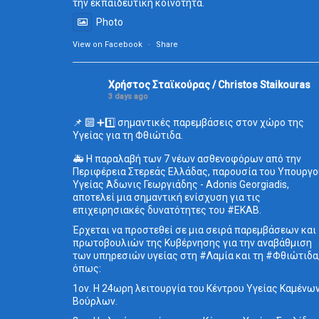
την εκπαιδευτική κοινότητα.
Photo
View on Facebook
·
Share
Χρήστος Σταϊκούρας / Christos Staikouras
3 days ago
📌 🔟 ➕1️⃣ σημαντικές παρεμβάσεις στον χώρο της
Υγείας για τη Φθιώτιδα.
🚑 Η παραλαβή των 7 νέων ασθενοφόρων από την
Περιφέρεια Στερεάς Ελλάδας, παρουσία του Υπουργο
Υγείας Άδωνις Γεωργιάδης - Adonis Georgiadis,
αποτελεί μια σημαντική ενίσχυση για τις
επιχειρησιακές δυνατότητες του #ΕΚΑΒ.
Έρχεται να προστεθεί σε μια σειρά παρεμβάσεων και
πρωτοβουλιών της Κυβέρνησης για την αναβάθμιση
των υπηρεσιών υγείας στη #Λαμία και τη #Φθιώτιδα
όπως:
1ον. Η 24ωρη λειτουργία του Κέντρου Υγείας Καμένω
Βούρλων.