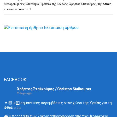
Μεταρρυθμίσεις
,
Οικονομία
,
Τράπεζα της Ελλάδος
,
Χρήστος Σταϊκούρας
/ By
admin
/
Leave a comment
Εκτύπωση άρθρου
FACEBOOK
Χρήστος Σταϊκούρας / Christos Staikouras
2 days ago
📌 🔟 ➕1️⃣ σημαντικές παρεμβάσεις στον χώρο της Υγείας για τη
Φθιώτιδα.
🚑 Η παραλαβή των 7 νέων ασθενοφόρων από την Περιφέρεια