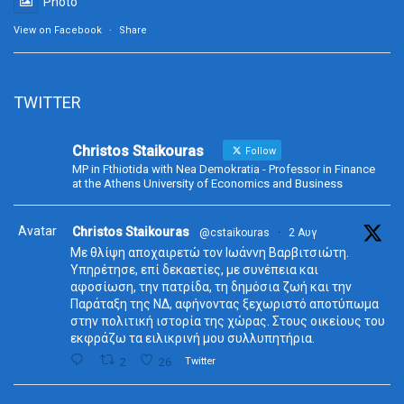
Photo
View on Facebook
·
Share
TWITTER
Christos Staikouras
Follow
MP in Fthiotida with Nea Demokratia - Professor in Finance
at the Athens University of Economics and Business
Avatar
Christos Staikouras
@cstaikouras
·
2 Αυγ
Με θλίψη αποχαιρετώ τον Ιωάννη Βαρβιτσιώτη.
Υπηρέτησε, επί δεκαετίες, με συνέπεια και
αφοσίωση, την πατρίδα, τη δημόσια ζωή και την
Παράταξη της ΝΔ, αφήνοντας ξεχωριστό αποτύπωμα
στην πολιτική ιστορία της χώρας. Στους οικείους του
εκφράζω τα ειλικρινή μου συλλυπητήρια.
2
26
Twitter