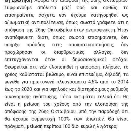
6η Ερώτηση
: Αφορά την απόφαση της 26ης Οκτωβρίου.
Συμφωνούμε απόλυτα μαζί σας και ορθώς το
επισημαίνετε, άσχετα εάν έχουμε κατηγορηθεί ως
αξιωματική αντιπολίτευση, όπως σωστά γράφετε ότι η
απόφαση της 26ης Οκτωβρίου ήταν αναπόφευκτη. Ήταν
αναπόφευκτη διότι, όπως σωστά επισημαίνετε, δεν
υπήρξε πρόοδος στις αποκρατικοποιήσεις, δεν
προχώρησαν οι διαρθρωτικές αλλαγές, δεν
επιτυγχάνονται όταν οι δημοσιονομικοί στόχοι.
Θεωρείται ότι, εάν υλοποιηθεί η απόφαση, πλήρως, το
χρέος καθίσταται βιώσιμο, είναι επιτεύξιμα, δηλαδή, τα
μεγέθη για πρωτογενή πλεονάσματα 4,5% από το 2014
έως το 2020 και για υψηλούς και διατηρήσιμους ρυθμούς
οικονομικής ανάπτυξης; Πόσο εκτιμάται τελικά ότι θα
είναι η μείωση του χρέους από την υλοποίηση της
απόφασης της 26ης Οκτωβρίου, υπό την παραδοχή ότι
θα έχουμε συμμετοχή 100% των ιδιωτών. Θα είναι,
πράγματι, μείωση περίπου 100 δισ. ευρώ ή λιγότερο;