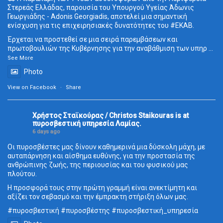
Στερεάς Ελλάδας, παρουσία του Υπουργού Υγείας Άδωνις
Γεωργιάδης - Adonis Georgiadis, αποτελεί μια σημαντική
ενίσχυση για τις επιχειρησιακές δυνατότητες του
#ΕΚΑΒ
.
Έρχεται να προστεθεί σε μια σειρά παρεμβάσεων και
πρωτοβουλιών της Κυβέρνησης για την αναβάθμιση των υπηρ
...
See More
Photo
View on Facebook
·
Share
Χρήστος Σταϊκούρας / Christos Staikouras
is at
πυροσβεστική υπηρεσία Λαμίας.
6 days ago
Οι πυροσβέστες μας δίνουν καθημερινά μια δύσκολη μάχη, με
αυταπάρνηση και αίσθημα ευθύνης, για την προστασία της
ανθρώπινης ζωής, της περιουσίας και του φυσικού μας
πλούτου.
Η προσφορά τους στην πρώτη γραμμή είναι ανεκτίμητη και
αξίζει τον σεβασμό και την έμπρακτη στήριξη όλων μας.
#πυροσβεστική
#πυροσβέστης
#πυροσβεστική_
υπηρεσία