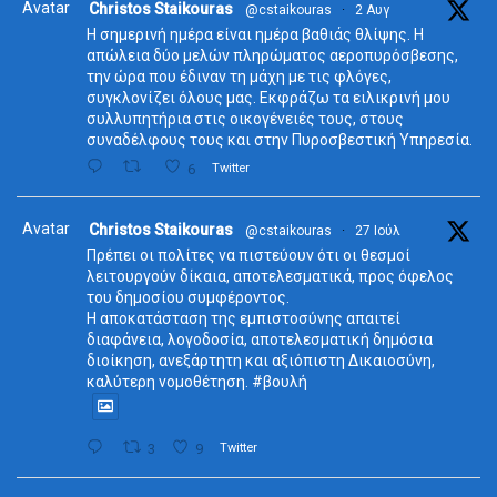
Avatar
Christos Staikouras
@cstaikouras
·
2 Αυγ
Η σημερινή ημέρα είναι ημέρα βαθιάς θλίψης. Η
απώλεια δύο μελών πληρώματος αεροπυρόσβεσης,
την ώρα που έδιναν τη μάχη με τις φλόγες,
συγκλονίζει όλους μας. Εκφράζω τα ειλικρινή μου
συλλυπητήρια στις οικογένειές τους, στους
συναδέλφους τους και στην Πυροσβεστική Υπηρεσία.
6
Twitter
Avatar
Christos Staikouras
@cstaikouras
·
27 Ιούλ
Πρέπει οι πολίτες να πιστεύουν ότι οι θεσμοί
λειτουργούν δίκαια, αποτελεσματικά, προς όφελος
του δημοσίου συμφέροντος.
Η αποκατάσταση της εμπιστοσύνης απαιτεί
διαφάνεια, λογοδοσία, αποτελεσματική δημόσια
διοίκηση, ανεξάρτητη και αξιόπιστη Δικαιοσύνη,
καλύτερη νομοθέτηση. #βουλή
3
9
Twitter