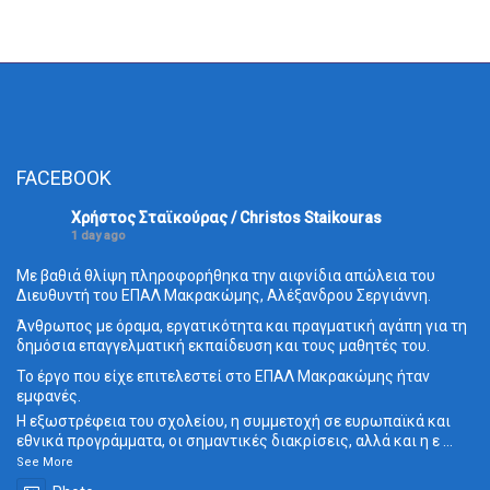
FACEBOOK
Χρήστος Σταϊκούρας / Christos Staikouras
1 day ago
Με βαθιά θλίψη πληροφορήθηκα την αιφνίδια απώλεια του
Διευθυντή του ΕΠΑΛ Μακρακώμης, Αλέξανδρου Σεργιάννη.
Άνθρωπος με όραμα, εργατικότητα και πραγματική αγάπη για τη
δημόσια επαγγελματική εκπαίδευση και τους μαθητές του.
Το έργο που είχε επιτελεστεί στο ΕΠΑΛ Μακρακώμης ήταν
εμφανές.
Η εξωστρέφεια του σχολείου, η συμμετοχή σε ευρωπαϊκά και
εθνικά προγράμματα, οι σημαντικές διακρίσεις, αλλά και η ε
...
See More