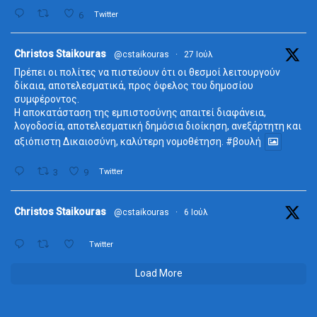
6
Twitter
ta
Christos Staikouras
@cstaikouras
·
27 Ιούλ
Πρέπει οι πολίτες να πιστεύουν ότι οι θεσμοί λειτουργούν
δίκαια, αποτελεσματικά, προς όφελος του δημοσίου
συμφέροντος.
Η αποκατάσταση της εμπιστοσύνης απαιτεί διαφάνεια,
λογοδοσία, αποτελεσματική δημόσια διοίκηση, ανεξάρτητη και
αξιόπιστη Δικαιοσύνη, καλύτερη νομοθέτηση.
#βουλή
3
9
Twitter
ta
Christos Staikouras
@cstaikouras
·
6 Ιούλ
Twitter
Load More