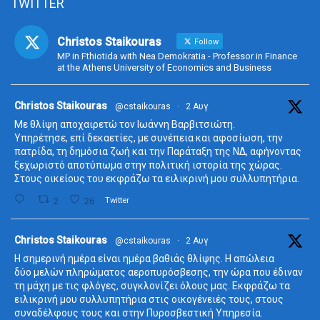
TWITTER
Christos Staikouras
Follow
MP in Fthiotida with Nea Demokratia - Professor in Finance
at the Athens University of Economics and Business
ta
Christos Staikouras
@cstaikouras
·
2 Αυγ
Με θλίψη αποχαιρετώ τον Ιωάννη Βαρβιτσιώτη.
Υπηρέτησε, επί δεκαετίες, με συνέπεια και αφοσίωση, την
πατρίδα, τη δημόσια ζωή και την Παράταξη της ΝΔ, αφήνοντας
ξεχωριστό αποτύπωμα στην πολιτική ιστορία της χώρας.
Στους οικείους του εκφράζω τα ειλικρινή μου συλλυπητήρια.
2
26
Twitter
ta
Christos Staikouras
@cstaikouras
·
2 Αυγ
Η σημερινή ημέρα είναι ημέρα βαθιάς θλίψης. Η απώλεια
δύο μελών πληρώματος αεροπυρόσβεσης, την ώρα που έδιναν
τη μάχη με τις φλόγες, συγκλονίζει όλους μας. Εκφράζω τα
ειλικρινή μου συλλυπητήρια στις οικογένειές τους, στους
συναδέλφους τους και στην Πυροσβεστική Υπηρεσία.