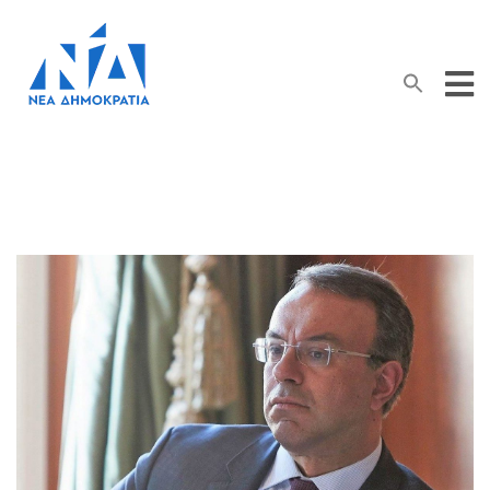
Search Button
Search
for: