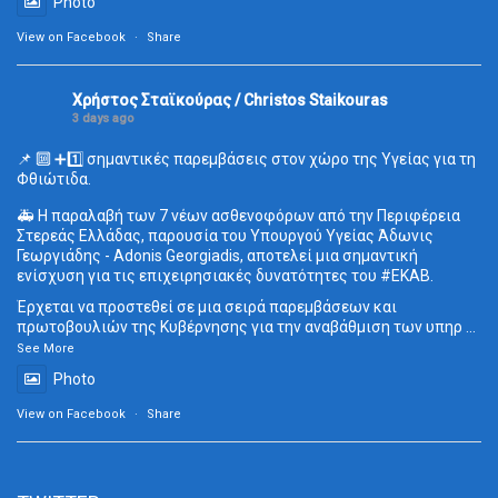
Photo
View on Facebook
·
Share
Χρήστος Σταϊκούρας / Christos Staikouras
3 days ago
📌 🔟 ➕1️⃣ σημαντικές παρεμβάσεις στον χώρο της Υγείας για τη
Φθιώτιδα.
🚑 Η παραλαβή των 7 νέων ασθενοφόρων από την Περιφέρεια
Στερεάς Ελλάδας, παρουσία του Υπουργού Υγείας Άδωνις
Γεωργιάδης - Adonis Georgiadis, αποτελεί μια σημαντική
ενίσχυση για τις επιχειρησιακές δυνατότητες του
#ΕΚΑΒ
.
Έρχεται να προστεθεί σε μια σειρά παρεμβάσεων και
πρωτοβουλιών της Κυβέρνησης για την αναβάθμιση των υπηρ
...
See More
Photo
View on Facebook
·
Share