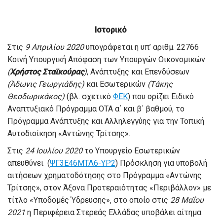
Ιστορικό
Στις
9 Απριλίου 2020
υπογράφεται η υπ’ αριθμ. 22766
Κοινή Υπουργική Απόφαση των Υπουργών Οικονομικών
(
Χρήστος Σταϊκούρας
)
, Ανάπτυξης και Επενδύσεων
(Άδωνις Γεωργιάδης)
και Εσωτερικών
(Τάκης
Θεοδωρικάκος)
(βλ. σχετικό
ΦΕΚ
) που ορίζει Ειδικό
Αναπτυξιακό Πρόγραμμα ΟΤΑ α΄ και β΄ βαθμού, το
Πρόγραμμα Ανάπτυξης και Αλληλεγγύης για την Τοπική
Αυτοδιοίκηση «Αντώνης Τρίτσης».
Στις
24 Ιουλίου 2020
το Υπουργείο Εσωτερικών
απευθύνει (
ΨΓ3Ε46ΜΤΛ6-ΥΡ2
) Πρόσκληση για υποβολή
αιτήσεων χρηματοδότησης στο Πρόγραμμα «Αντώνης
Τρίτσης», στον Άξονα Προτεραιότητας «Περιβάλλον» με
τίτλο «Υποδομές Ύδρευσης», στο οποίο στις
28 Μαΐου
2021
η Περιφέρεια Στερεάς Ελλάδας υποβάλει αίτημα