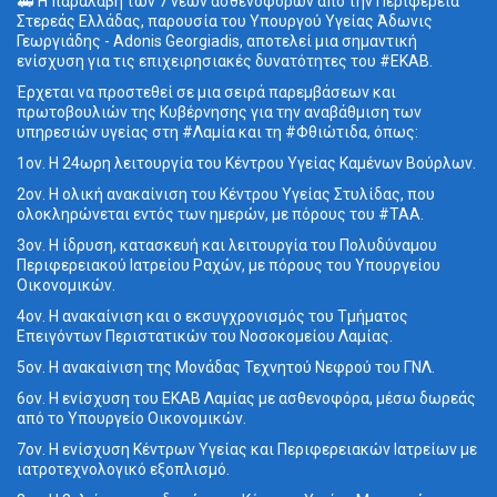
🚑 Η παραλαβή των 7 νέων ασθενοφόρων από την Περιφέρεια
Στερεάς Ελλάδας, παρουσία του Υπουργού Υγείας Άδωνις
Γεωργιάδης - Adonis Georgiadis, αποτελεί μια σημαντική
ενίσχυση για τις επιχειρησιακές δυνατότητες του #ΕΚΑΒ.
Έρχεται να προστεθεί σε μια σειρά παρεμβάσεων και
πρωτοβουλιών της Κυβέρνησης για την αναβάθμιση των
υπηρεσιών υγείας στη #Λαμία και τη #Φθιώτιδα, όπως:
1ον. Η 24ωρη λειτουργία του Κέντρου Υγείας Καμένων Βούρλων.
2ον. Η ολική ανακαίνιση του Κέντρου Υγείας Στυλίδας, που
ολοκληρώνεται εντός των ημερών, με πόρους του #ΤΑΑ.
3ον. Η ίδρυση, κατασκευή και λειτουργία του Πολυδύναμου
Περιφερειακού Ιατρείου Ραχών, με πόρους του Υπουργείου
Οικονομικών.
4ον. Η ανακαίνιση και ο εκσυγχρονισμός του Τμήματος
Επειγόντων Περιστατικών του Νοσοκομείου Λαμίας.
5ον. Η ανακαίνιση της Μονάδας Τεχνητού Νεφρού του ΓΝΛ.
6ον. Η ενίσχυση του ΕΚΑΒ Λαμίας με ασθενοφόρα, μέσω δωρεάς
από το Υπουργείο Οικονομικών.
7ον. Η ενίσχυση Κέντρων Υγείας και Περιφερειακών Ιατρείων με
ιατροτεχνολογικό εξοπλισμό.