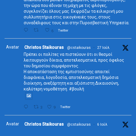
την ώρα που έδιναν τη μάχη με τις φλόγες,
συγκλονίζει όλους μας. Εκφράζω τα ειλικρινή μου
συλλυπητήρια στις οικογένειές τους, στους
συναδέλφους τους και στην Πυροσβεστική Υπηρεσία.
6
Twitter
Avatar
Christos Staikouras
@cstaikouras
·
27 Ιούλ
Πρέπει οι πολίτες να πιστεύουν ότι οι θεσμοί
λειτουργούν δίκαια, αποτελεσματικά, προς όφελος
του δημοσίου συμφέροντος.
Η αποκατάσταση της εμπιστοσύνης απαιτεί
διαφάνεια, λογοδοσία, αποτελεσματική δημόσια
διοίκηση, ανεξάρτητη και αξιόπιστη Δικαιοσύνη,
καλύτερη νομοθέτηση. #βουλή
3
9
Twitter
Avatar
Christos Staikouras
@cstaikouras
·
6 Ιούλ