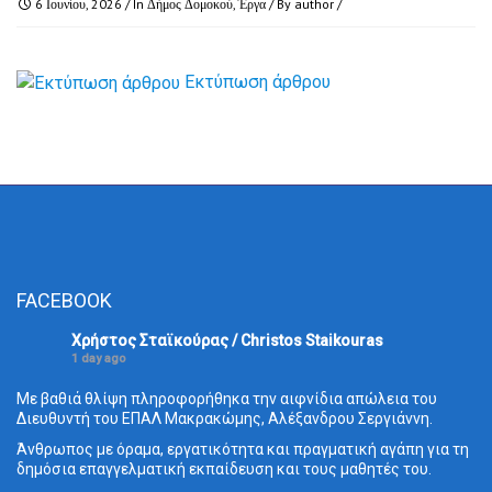
6 Ιουνίου, 2026
/ In
Δήμος Δομοκού
,
Έργα
/ By
author
/
Εκτύπωση άρθρου
FACEBOOK
Χρήστος Σταϊκούρας / Christos Staikouras
1 day ago
Με βαθιά θλίψη πληροφορήθηκα την αιφνίδια απώλεια του
Διευθυντή του ΕΠΑΛ Μακρακώμης, Αλέξανδρου Σεργιάννη.
Άνθρωπος με όραμα, εργατικότητα και πραγματική αγάπη για τη
δημόσια επαγγελματική εκπαίδευση και τους μαθητές του.