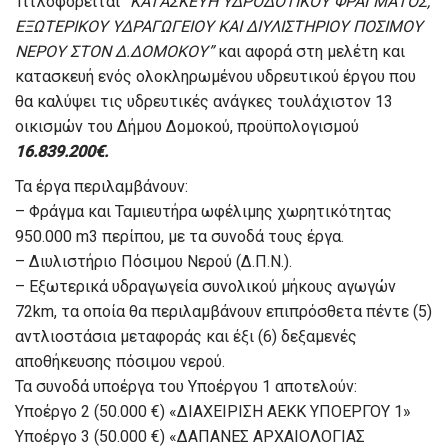
Τιτλοφορείται
”KATΑΣΚΕΥΗ ΥΔΡΟΔΟΤΙΚΟΥ ΦΡΑΓΜΑΤΟΣ,
ΕΞΩΤΕΡΙΚΟΥ ΥΔΡΑΓΩΓΕΙΟΥ ΚΑΙ ΔΙΥΛΙΣΤΗΡΙΟΥ ΠΟΣΙΜΟΥ
ΝΕΡΟΥ ΣΤΟΝ Δ.ΔΟΜΟΚΟΥ”
και αφορά στη μελέτη και
κατασκευή ενός ολοκληρωμένου υδρευτικού έργου που
θα καλύψει τις υδρευτικές ανάγκες τουλάχιστον 13
οικισμών του Δήμου Δομοκού, προϋπολογισμού
16.839.200€.
Τα έργα περιλαμβάνουν:
– Φράγμα και Ταμιευτήρα ωφέλιμης χωρητικότητας
950.000 m3 περίπου, με τα συνοδά τους έργα.
– Διυλιστήριο Πόσιμου Νερού (Δ.Π.Ν.).
– Εξωτερικά υδραγωγεία συνολικού μήκους αγωγών
72km, τα οποία θα περιλαμβάνουν επιπρόσθετα πέντε (5)
αντλιοστάσια μεταφοράς και έξι (6) δεξαμενές
αποθήκευσης πόσιμου νερού.
Τα συνοδά υποέργα του Υποέργου 1 αποτελούν:
Υποέργο 2 (50.000 €) «ΔΙΑΧΕΙΡΙΣΗ ΑΕΚΚ ΥΠΟΕΡΓΟΥ 1»
Υποέργο 3 (50.000 €) «ΔΑΠΑΝΕΣ ΑΡΧΑΙΟΛΟΓΙΑΣ