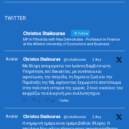
TWITTER
Christos Staikouras
Follow
MP in Fthiotida with Nea Demokratia - Professor in Finance
at the Athens University of Economics and Business
Avatar
Christos Staikouras
@cstaikouras
·
2 Αυγ
Με θλίψη αποχαιρετώ τον Ιωάννη Βαρβιτσιώτη.
Υπηρέτησε, επί δεκαετίες, με συνέπεια και
αφοσίωση, την πατρίδα, τη δημόσια ζωή και την
Παράταξη της ΝΔ, αφήνοντας ξεχωριστό αποτύπωμα
στην πολιτική ιστορία της χώρας. Στους οικείους του
εκφράζω τα ειλικρινή μου συλλυπητήρια.
2
26
Twitter
Avatar
Christos Staikouras
@cstaikouras
·
2 Αυγ
Η σημερινή ημέρα είναι ημέρα βαθιάς θλίψης. Η
απώλεια δύο μελών πληρώματος αεροπυρόσβεσης,