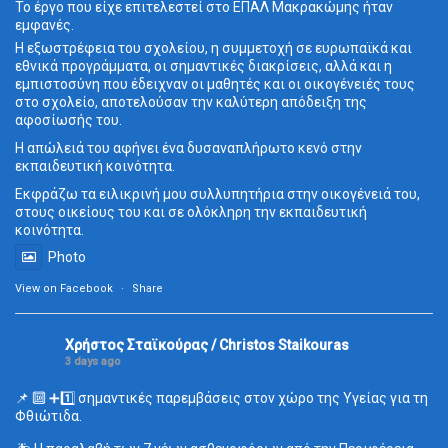
Το έργο που είχε επιτελεστεί στο ΕΠΑΛ Μακρακώμης ήταν
εμφανές.
Η εξωστρέφεια του σχολείου, η συμμετοχή σε ευρωπαϊκά και
εθνικά προγράμματα, οι σημαντικές διακρίσεις, αλλά και η
εμπιστοσύνη που έδειχναν οι μαθητές και οι οικογένειές τους
στο σχολείο, αποτελούσαν την καλύτερη απόδειξη της
αφοσίωσής του.
Η απώλειά του αφήνει ένα δυσαναπλήρωτο κενό στην
εκπαιδευτική κοινότητα.
Εκφράζω τα ειλικρινή μου συλλυπητήρια στην οικογένειά του,
στους οικείους του και σε ολόκληρη την εκπαιδευτική
κοινότητα.
Photo
View on Facebook
·
Share
Χρήστος Σταϊκούρας / Christos Staikouras
3 days ago
📌 🔟 ➕1️⃣ σημαντικές παρεμβάσεις στον χώρο της Υγείας για τη
Φθιώτιδα.