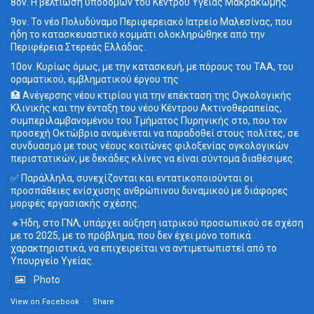
8ον. Η βελτίωση υποδομών του Κέντρου Υγείας Μακρακώμης.
9ον. Το νέο Πολυδύναμο Περιφερειακό Ιατρείο Μαλεσίνας, που
ήδη το κατασκευαστικό κομμάτι ολοκληρώθηκε από την
Περιφέρεια Στερεάς Ελλάδας.
10ον. Κυρίως όμως, με την κατασκευή, με πόρους του ΤΑΑ, του
οραματικού, εμβληματικού έργου της
🏥 Ανέγερσης νέου κτιρίου για την επέκταση της Ογκολογικής
Κλινικής και την ένταξη του νέου Κέντρου Ακτινοθεραπείας,
συμπεριλαμβανομένου του Τμήματος Πυρηνικής στο, που τον
προσεχή Οκτώβριο αναμένεται να παραδοθεί στους πολίτες, σε
συνδυασμό με τους νέους κοιτώνες φιλοξενίας ογκολογικών
περιστατικών, με δεκάδες κλίνες να είναι σύντομα διαθέσιμες.
✅ Παράλληλα, συνεχίζονται και εντατικοποιούνται οι
προσπάθειες ενίσχυσης ανθρώπινου δυναμικού με διάφορες
μορφές εργασιακής σχέσης.
🔹Ήδη, στο ΓΝΛ, υπάρχει αύξηση ιατρικού προσωπικού σε σχέση
με το 2025, με το πρόβλημα, που δεν έχει μόνο τοπικά
χαρακτηριστικά, να επιχειρείται να αντιμετωπιστεί από το
Υπουργείο Υγείας.
Photo
View on Facebook
·
Share