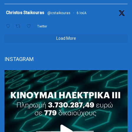
ta
Christos Staikouras
@cstaikouras
·
6 Ιούλ
Twitter
Load More
INSTAGRAM