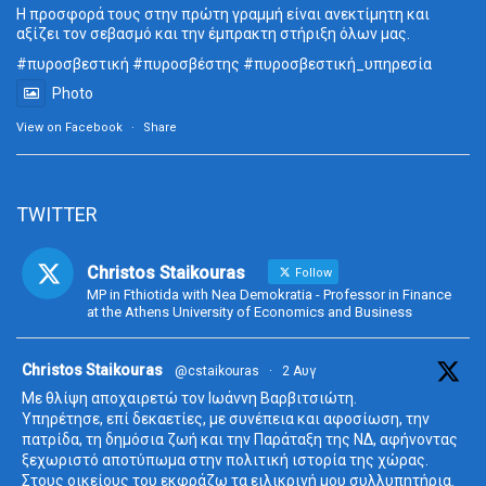
Η προσφορά τους στην πρώτη γραμμή είναι ανεκτίμητη και
αξίζει τον σεβασμό και την έμπρακτη στήριξη όλων μας.
#πυροσβεστική
#πυροσβέστης
#πυροσβεστική_
υπηρεσία
Photo
View on Facebook
·
Share
TWITTER
Christos Staikouras
Follow
MP in Fthiotida with Nea Demokratia - Professor in Finance
at the Athens University of Economics and Business
ta
Christos Staikouras
@cstaikouras
·
2 Αυγ
Με θλίψη αποχαιρετώ τον Ιωάννη Βαρβιτσιώτη.
Υπηρέτησε, επί δεκαετίες, με συνέπεια και αφοσίωση, την
πατρίδα, τη δημόσια ζωή και την Παράταξη της ΝΔ, αφήνοντας
ξεχωριστό αποτύπωμα στην πολιτική ιστορία της χώρας.
Στους οικείους του εκφράζω τα ειλικρινή μου συλλυπητήρια.