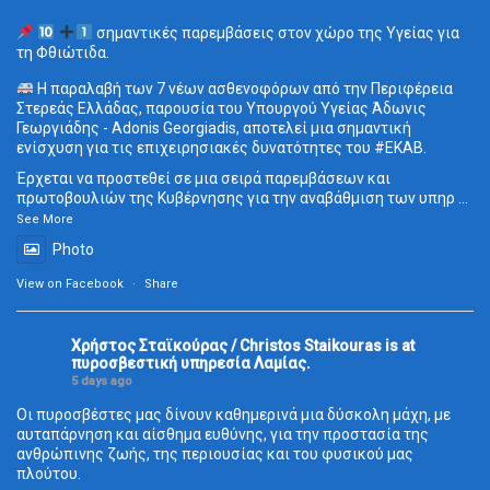
σημαντικές παρεμβάσεις στον χώρο της Υγείας για
τη Φθιώτιδα.
Η παραλαβή των 7 νέων ασθενοφόρων από την Περιφέρεια
Στερεάς Ελλάδας, παρουσία του Υπουργού Υγείας Άδωνις
Γεωργιάδης - Adonis Georgiadis, αποτελεί μια σημαντική
ενίσχυση για τις επιχειρησιακές δυνατότητες του
#ΕΚΑΒ
.
Έρχεται να προστεθεί σε μια σειρά παρεμβάσεων και
πρωτοβουλιών της Κυβέρνησης για την αναβάθμιση των υπηρ
...
See More
Photo
View on Facebook
·
Share
Χρήστος Σταϊκούρας / Christos Staikouras
is at
πυροσβεστική υπηρεσία Λαμίας.
5 days ago
Οι πυροσβέστες μας δίνουν καθημερινά μια δύσκολη μάχη, με
αυταπάρνηση και αίσθημα ευθύνης, για την προστασία της
ανθρώπινης ζωής, της περιουσίας και του φυσικού μας
πλούτου.