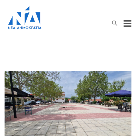
Search Button
Search
for: