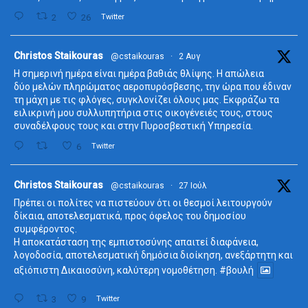
2
26
Twitter
ta
Christos Staikouras
@cstaikouras
·
2 Αυγ
Η σημερινή ημέρα είναι ημέρα βαθιάς θλίψης. Η απώλεια
δύο μελών πληρώματος αεροπυρόσβεσης, την ώρα που έδιναν
τη μάχη με τις φλόγες, συγκλονίζει όλους μας. Εκφράζω τα
ειλικρινή μου συλλυπητήρια στις οικογένειές τους, στους
συναδέλφους τους και στην Πυροσβεστική Υπηρεσία.
6
Twitter
ta
Christos Staikouras
@cstaikouras
·
27 Ιούλ
Πρέπει οι πολίτες να πιστεύουν ότι οι θεσμοί λειτουργούν
δίκαια, αποτελεσματικά, προς όφελος του δημοσίου
συμφέροντος.
Η αποκατάσταση της εμπιστοσύνης απαιτεί διαφάνεια,
λογοδοσία, αποτελεσματική δημόσια διοίκηση, ανεξάρτητη και
αξιόπιστη Δικαιοσύνη, καλύτερη νομοθέτηση.
#βουλή
3
9
Twitter