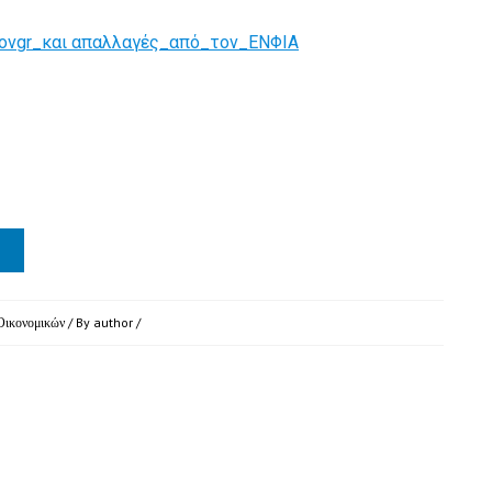
ovgr_και απαλλαγές_από_τον_ΕΝΦΙΑ
Οικονομικών
/ By
author
/