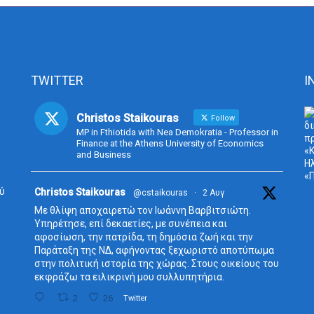
TWITTER
I
Christos Staikouras
Follow
MP in Fthiotida with Nea Demokratia - Professor in
Finance at the Athens University of Economics
and Business
ύ
Avata
Christos Staikouras
@cstaikouras
·
2 Αυγ
r
Με θλίψη αποχαιρετώ τον Ιωάννη Βαρβιτσιώτη.
Υπηρέτησε, επί δεκαετίες, με συνέπεια και
αφοσίωση, την πατρίδα, τη δημόσια ζωή και την
Παράταξη της ΝΔ, αφήνοντας ξεχωριστό αποτύπωμα
στην πολιτική ιστορία της χώρας. Στους οικείους του
εκφράζω τα ειλικρινή μου συλλυπητήρια.
2
26
Twitter