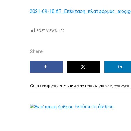
2021-09-18 ΔΤ_Επέκταση_πλατφόρμας_arogig
POST VIEWS:
459
Share
18 Σεπτεμβρίου, 2021
/ In
Δελτία Τύπου
,
Κύριο Θέμα
,
Υπουργείο 
Εκτύπωση άρθρου