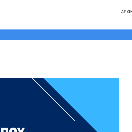
ΑΡΧΙ
μας arogi.gov.gr και απαλλαγές από 