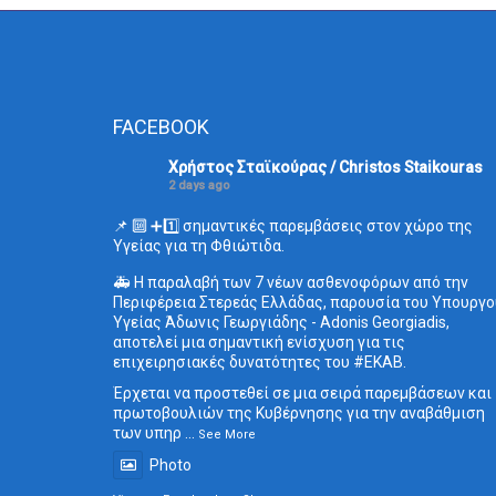
FACEBOOK
Χρήστος Σταϊκούρας / Christos Staikouras
2 days ago
📌 🔟 ➕1️⃣ σημαντικές παρεμβάσεις στον χώρο της
Υγείας για τη Φθιώτιδα.
🚑 Η παραλαβή των 7 νέων ασθενοφόρων από την
Περιφέρεια Στερεάς Ελλάδας, παρουσία του Υπουργο
Υγείας Άδωνις Γεωργιάδης - Adonis Georgiadis,
αποτελεί μια σημαντική ενίσχυση για τις
επιχειρησιακές δυνατότητες του
#ΕΚΑΒ
.
Έρχεται να προστεθεί σε μια σειρά παρεμβάσεων και
πρωτοβουλιών της Κυβέρνησης για την αναβάθμιση
των υπηρ
...
See More
Photo