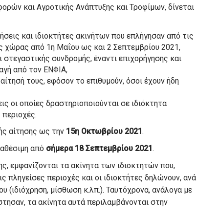
ορών και Αγροτικής Ανάπτυξης και Τροφίμων, δίνεται
ρήσεις και ιδιοκτήτες ακινήτων που επλήγησαν από τις
ς χώρας από 1η Μαΐου ως και 2 Σεπτεμβρίου 2021,
 στεγαστικής συνδρομής, έναντι επιχορήγησης και
αγή από τον ΕΝΦΙΑ,
αίτησή τους, εφόσον το επιθυμούν, όσοι έχουν ήδη
ις οι οποίες δραστηριοποιούνται σε ιδιόκτητα
 περιοχές.
ής αίτησης ως την
15η Οκτωβρίου 2021
.
διαθέσιμη από
σήμερα
18 Σεπτεμβρίου 2021
.
ης, εμφανίζονται τα ακίνητα των ιδιοκτητών που,
ς πληγείσες περιοχές και οι ιδιοκτήτες δηλώνουν, ανά
ου (ιδιόχρηση, μίσθωση κ.λπ.). Ταυτόχρονα, ανάλογα με
στησαν, τα ακίνητα αυτά περιλαμβάνονται στην