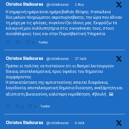
ta
Christos Staikouras
@cstaikouras
·
2 Αυγ
Η σημερινή ημέρα είναι ημέρα βαθιάς θλίψης. Η απώλεια
δύο μελών πληρώματος αεροπυρόσβεσης, την ώρα που έδιναν
τη μάχη με τις φλόγες, συγκλονίζει όλους μας. Εκφράζω τα
ειλικρινή μου συλλυπητήρια στις οικογένειές τους, στους
συναδέλφους τους και στην Πυροσβεστική Υπηρεσία.
6
Twitter
ta
Christos Staikouras
@cstaikouras
·
27 Ιούλ
Πρέπει οι πολίτες να πιστεύουν ότι οι θεσμοί λειτουργούν
δίκαια, αποτελεσματικά, προς όφελος του δημοσίου
συμφέροντος.
Η αποκατάσταση της εμπιστοσύνης απαιτεί διαφάνεια,
λογοδοσία, αποτελεσματική δημόσια διοίκηση, ανεξάρτητη και
αξιόπιστη Δικαιοσύνη, καλύτερη νομοθέτηση.
#βουλή
3
9
Twitter
ta
Christos Staikouras
@cstaikouras
·
6 Ιούλ