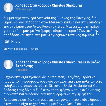
Χρήστος Σταϊκούρας / Christos Staikouras
15 hours ago
Συμμετείχα στην Ιερά Λιτανεία της Εικόνας της Παναγίας, διά
ξηράς και διά θαλάσσης στον Μαλιακό, καθώς και στην υποδοχή
της στο λιμάνι του Αγίου Κωνσταντίνου. Μια ξεχωριστή ημέρα
για τον τόπο μας, με ένα όμορφο έθιμο που κρατά ζωντανή την
παράδοση και την πίστη μας.
#άγιοςκωνσταντίνος
#φθιώτιδα
Photo
View on Facebook
·
Share
Χρήστος Σταϊκούρας / Christos Staikouras
is in Σκάλα
Aταλάντης.
1 day ago
Ξεχωριστή αξία έχουν οι άνθρωποι που, με αγάπη, μεράκι και
προσωπική προσφορά, οργανώνουν αθλητικές και πολιτιστικές
εκδηλώσεις, όπως αυτοί στη Discover_Skala_Atalantonisi. Οι
δράσεις τους δίνουν ζωή στον τόπο, φέρνουν τους ανθρώπους
πιο κοντά και αναδεικνύουν την ομορφιά και την ψυχή του.
Ανάμεσα σε αυτές, και η όμορφη διοργάνωση του αγώνα δρόμου,
στην οποία είχα τη χαρά να συμμετάσχω. Θερμά συ
...
See More