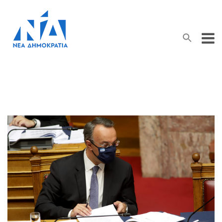
Search Button
Search
for: