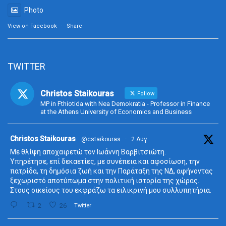
Photo
View on Facebook
·
Share
TWITTER
Christos Staikouras
Follow
MP in Fthiotida with Nea Demokratia - Professor in Finance
at the Athens University of Economics and Business
ta
Christos Staikouras
@cstaikouras
·
2 Αυγ
Με θλίψη αποχαιρετώ τον Ιωάννη Βαρβιτσιώτη.
Υπηρέτησε, επί δεκαετίες, με συνέπεια και αφοσίωση, την
πατρίδα, τη δημόσια ζωή και την Παράταξη της ΝΔ, αφήνοντας
ξεχωριστό αποτύπωμα στην πολιτική ιστορία της χώρας.
Στους οικείους του εκφράζω τα ειλικρινή μου συλλυπητήρια.
2
26
Twitter