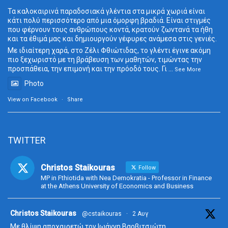
Τα καλοκαιρινά παραδοσιακά γλέντια στα μικρά χωριά είναι
κάτι πολύ περισσότερο από μια όμορφη βραδιά. Είναι στιγμές
που φέρνουν τους ανθρώπους κοντά, κρατούν ζωντανά τα ήθη
και τα έθιμά μας και δημιουργούν γέφυρες ανάμεσα στις γενιές.
Με ιδιαίτερη χαρά, στο Ζέλι Φθιώτιδας, το γλέντι έγινε ακόμη
πιο ξεχωριστό με τη βράβευση των μαθητών, τιμώντας την
προσπάθεια, την επιμονή και την πρόοδό τους. Γι
...
See More
Photo
View on Facebook
·
Share
TWITTER
Christos Staikouras
Follow
MP in Fthiotida with Nea Demokratia - Professor in Finance
at the Athens University of Economics and Business
ta
Christos Staikouras
@cstaikouras
·
2 Αυγ
Με θλίψη αποχαιρετώ τον Ιωάννη Βαρβιτσιώτη.