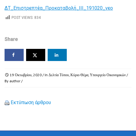
ΔΤ_Επιστρεπτέα_Προκαταβολή_ΙΙΙ_191020_νεο
POST VIEWS:
834
Share
19 Οκτωβρίου, 2020
/ In
Δελτία Τύπου
,
Κύριο Θέμα
,
Υπουργείο Οικονομικών
/
By
author
/
Εκτύπωση άρθρου