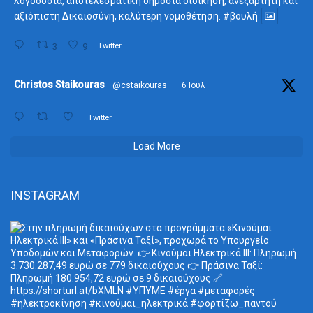
λογοδοσία, αποτελεσματική δημόσια διοίκηση, ανεξάρτητη και
αξιόπιστη Δικαιοσύνη, καλύτερη νομοθέτηση.
#βουλή
3
9
Twitter
ta
Christos Staikouras
@cstaikouras
·
6 Ιούλ
Twitter
Load More
INSTAGRAM