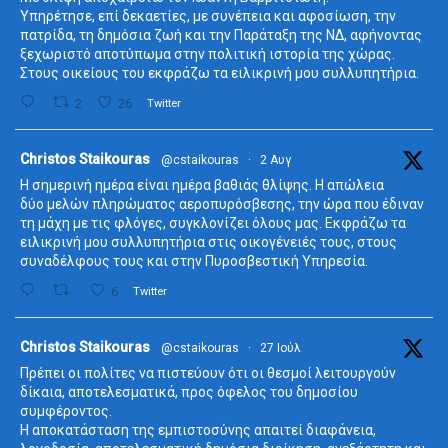
Υπηρέτησε, επί δεκαετίες, με συνέπεια και αφοσίωση, την
πατρίδα, τη δημόσια ζωή και την Παράταξη της ΝΔ, αφήνοντας
ξεχωριστό αποτύπωμα στην πολιτική ιστορία της χώρας.
Στους οικείους του εκφράζω τα ειλικρινή μου συλλυπητήρια.
2
26
Twitter
ta
Christos Staikouras
@cstaikouras
·
2 Αυγ
Η σημερινή ημέρα είναι ημέρα βαθιάς θλίψης. Η απώλεια
δύο μελών πληρώματος αεροπυρόσβεσης, την ώρα που έδιναν
τη μάχη με τις φλόγες, συγκλονίζει όλους μας. Εκφράζω τα
ειλικρινή μου συλλυπητήρια στις οικογένειές τους, στους
συναδέλφους τους και στην Πυροσβεστική Υπηρεσία.
6
Twitter
ta
Christos Staikouras
@cstaikouras
·
27 Ιούλ
Πρέπει οι πολίτες να πιστεύουν ότι οι θεσμοί λειτουργούν
δίκαια, αποτελεσματικά, προς όφελος του δημοσίου
συμφέροντος.
Η αποκατάσταση της εμπιστοσύνης απαιτεί διαφάνεια,