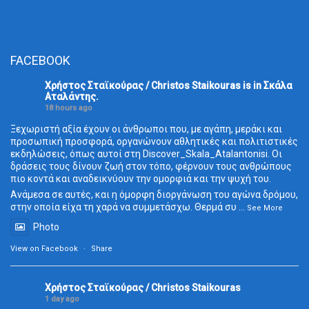
FACEBOOK
Χρήστος Σταϊκούρας / Christos Staikouras
is in Σκάλα
Aταλάντης.
18 hours ago
Ξεχωριστή αξία έχουν οι άνθρωποι που, με αγάπη, μεράκι και
προσωπική προσφορά, οργανώνουν αθλητικές και πολιτιστικές
εκδηλώσεις, όπως αυτοί στη Discover_Skala_Atalantonisi. Οι
δράσεις τους δίνουν ζωή στον τόπο, φέρνουν τους ανθρώπους
πιο κοντά και αναδεικνύουν την ομορφιά και την ψυχή του.
Ανάμεσα σε αυτές, και η όμορφη διοργάνωση του αγώνα δρόμου,
στην οποία είχα τη χαρά να συμμετάσχω. Θερμά συ
...
See More
Photo
View on Facebook
·
Share
Χρήστος Σταϊκούρας / Christos Staikouras
1 day ago