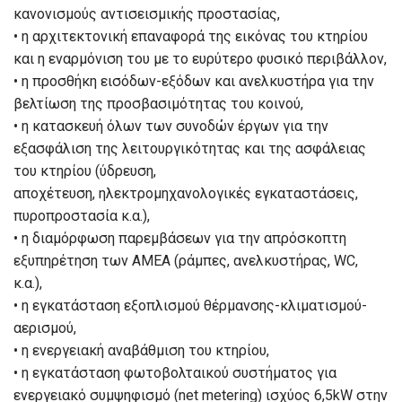
κανονισμούς αντισεισμικής προστασίας,
• η αρχιτεκτονική επαναφορά της εικόνας του κτηρίου
και η εναρμόνιση του με το ευρύτερο φυσικό περιβάλλον,
• η προσθήκη εισόδων-εξόδων και ανελκυστήρα για την
βελτίωση της προσβασιμότητας του κοινού,
• η κατασκευή όλων των συνοδών έργων για την
εξασφάλιση της λειτουργικότητας και της ασφάλειας
του κτηρίου (ύδρευση,
αποχέτευση, ηλεκτρομηχανολογικές εγκαταστάσεις,
πυροπροστασία κ.α.),
• η διαμόρφωση παρεμβάσεων για την απρόσκοπτη
εξυπηρέτηση των ΑΜΕΑ (ράμπες, ανελκυστήρας, WC,
κ.α.),
• η εγκατάσταση εξοπλισμού θέρμανσης-κλιματισμού-
αερισμού,
• η ενεργειακή αναβάθμιση του κτηρίου,
• η εγκατάσταση φωτοβολταικού συστήματος για
ενεργειακό συμψηφισμό (net metering) ισχύος 6,5kW στην