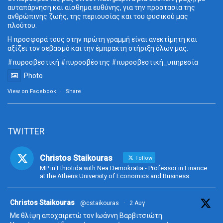
αυταπάρνηση και αίσθημα ευθύνης, για την προστασία της
ανθρώπινης ζωής, της περιουσίας και του φυσικού μας
πλούτου.
Η προσφορά τους στην πρώτη γραμμή είναι ανεκτίμητη και
αξίζει τον σεβασμό και την έμπρακτη στήριξη όλων μας.
#πυροσβεστική
#πυροσβέστης
#πυροσβεστική_
υπηρεσία
Photo
View on Facebook
·
Share
TWITTER
Christos Staikouras
Follow
MP in Fthiotida with Nea Demokratia - Professor in Finance
at the Athens University of Economics and Business
ta
Christos Staikouras
@cstaikouras
·
2 Αυγ
Με θλίψη αποχαιρετώ τον Ιωάννη Βαρβιτσιώτη.