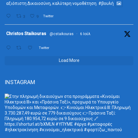
αξιόπιστη Δικαιοσύνη, καλύτερη νομοθέτηση.
#βουλή
3
9
Twitter
ta
Christos Staikouras
@cstaikouras
·
6 Ιούλ
Twitter
Load More
INSTAGRAM