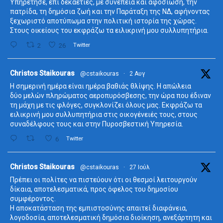
Υπηρέτησε, επί δεκαετίες, με συνέπεια και αφοσίωση, την
πατρίδα, τη δημόσια ζωή και την Παράταξη της ΝΔ, αφήνοντας
ξεχωριστό αποτύπωμα στην πολιτική ιστορία της χώρας.
Στους οικείους του εκφράζω τα ειλικρινή μου συλλυπητήρια.
2
26
Twitter
ta
Christos Staikouras
@cstaikouras
·
2 Αυγ
Η σημερινή ημέρα είναι ημέρα βαθιάς θλίψης. Η απώλεια
δύο μελών πληρώματος αεροπυρόσβεσης, την ώρα που έδιναν
τη μάχη με τις φλόγες, συγκλονίζει όλους μας. Εκφράζω τα
ειλικρινή μου συλλυπητήρια στις οικογένειές τους, στους
συναδέλφους τους και στην Πυροσβεστική Υπηρεσία.
6
Twitter
ta
Christos Staikouras
@cstaikouras
·
27 Ιούλ
Πρέπει οι πολίτες να πιστεύουν ότι οι θεσμοί λειτουργούν
δίκαια, αποτελεσματικά, προς όφελος του δημοσίου
συμφέροντος.
Η αποκατάσταση της εμπιστοσύνης απαιτεί διαφάνεια,
λογοδοσία, αποτελεσματική δημόσια διοίκηση, ανεξάρτητη και