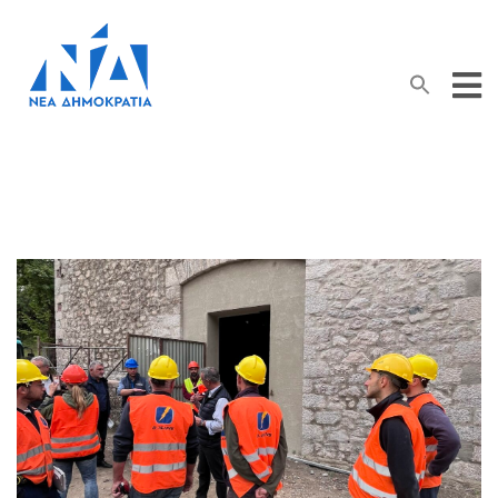
Search Button
Search
for: