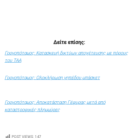
Δείτε επίσης:
Γοργοπόταμος: Κατασκευή δικτύων αποχέτευσης με πόρους
του ΤΑΑ
Γοργοπόταμος: Ολοκλήρωση γηπέδου μπάσκετ
Γοργοπόταμος: Αποκατάσταση Γέφυρας μετά από
καταστροφικές πλημμύρες
POST VIEWS:
147