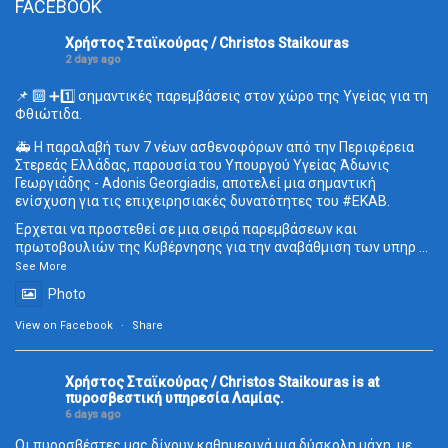
FACEBOOK
Χρήστος Σταϊκούρας / Christos Staikouras
2 days ago
📌 🔟 ➕1️⃣ σημαντικές παρεμβάσεις στον χώρο της Υγείας για τη
Φθιώτιδα.
🚑 Η παραλαβή των 7 νέων ασθενοφόρων από την Περιφέρεια
Στερεάς Ελλάδας, παρουσία του Υπουργού Υγείας Άδωνις
Γεωργιάδης - Adonis Georgiadis, αποτελεί μια σημαντική
ενίσχυση για τις επιχειρησιακές δυνατότητες του
#ΕΚΑΒ
.
Έρχεται να προστεθεί σε μια σειρά παρεμβάσεων και
πρωτοβουλιών της Κυβέρνησης για την αναβάθμιση των υπηρ
...
See More
Photo
View on Facebook
·
Share
Χρήστος Σταϊκούρας / Christos Staikouras
is at
πυροσβεστική υπηρεσία Λαμίας.
6 days ago
Οι πυροσβέστες μας δίνουν καθημερινά μια δύσκολη μάχη, με