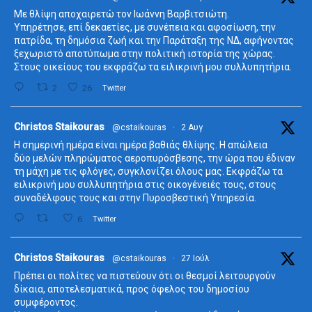
Με θλίψη αποχαιρετώ τον Ιωάννη Βαρβιτσιώτη.
Υπηρέτησε, επί δεκαετίες, με συνέπεια και αφοσίωση, την
πατρίδα, τη δημόσια ζωή και την Παράταξη της ΝΔ, αφήνοντας
ξεχωριστό αποτύπωμα στην πολιτική ιστορία της χώρας.
Στους οικείους του εκφράζω τα ειλικρινή μου συλλυπητήρια.
2
26
Twitter
ta
Christos Staikouras
@cstaikouras
·
2 Αυγ
Η σημερινή ημέρα είναι ημέρα βαθιάς θλίψης. Η απώλεια
δύο μελών πληρώματος αεροπυρόσβεσης, την ώρα που έδιναν
τη μάχη με τις φλόγες, συγκλονίζει όλους μας. Εκφράζω τα
ειλικρινή μου συλλυπητήρια στις οικογένειές τους, στους
συναδέλφους τους και στην Πυροσβεστική Υπηρεσία.
6
Twitter
ta
Christos Staikouras
@cstaikouras
·
27 Ιούλ
Πρέπει οι πολίτες να πιστεύουν ότι οι θεσμοί λειτουργούν
δίκαια, αποτελεσματικά, προς όφελος του δημοσίου
συμφέροντος.