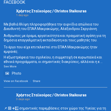
FACEBOOK
Χρήστος Σταϊκούρας / Christos Staikouras
1 day ago
Με βαθιά θλίψη πληροφορήθηκα την αιφνίδια απώλεια του
Διευθυντή του ΕΠΑΛ Μακρακώμης, Αλέξανδρου Σεργιάννη.
Άνθρωπος με όραμα, εργατικότητα και πραγματική αγάπη για τη
δημόσια επαγγελματική εκπαίδευση και τους μαθητές του.
Το έργο που είχε επιτελεστεί στο ΕΠΑΛ Μακρακώμης ήταν
εμφανές.
Η εξωστρέφεια του σχολείου, η συμμετοχή σε ευρωπαϊκά και
εθνικά προγράμματα, οι σημαντικές διακρίσεις, αλλά και η ε
...
See More
Photo
View on Facebook
·
Share
Χρήστος Σταϊκούρας / Christos Staikouras
3 days ago
📌 🔟 ➕1️⃣ σημαντικές παρεμβάσεις στον χώρο της Υγείας για τη