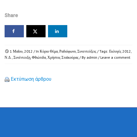
Share
1 Μαΐου, 2012
/ In
Κύριο Θέμα
,
Ραδιόφωνο
,
Συνεντεύξεις
/ Tags:
Εκλογές 2012
,
Ν.Δ.
,
Συνέντευξη
,
Φθιώτιδα
,
Χρήστος Σταϊκούρας
/ By
admin
/
Leave a comment
Εκτύπωση άρθρου