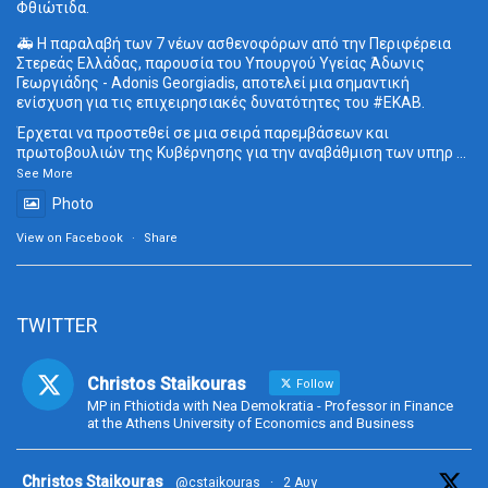
Φθιώτιδα.
🚑 Η παραλαβή των 7 νέων ασθενοφόρων από την Περιφέρεια
Στερεάς Ελλάδας, παρουσία του Υπουργού Υγείας Άδωνις
Γεωργιάδης - Adonis Georgiadis, αποτελεί μια σημαντική
ενίσχυση για τις επιχειρησιακές δυνατότητες του
#ΕΚΑΒ
.
Έρχεται να προστεθεί σε μια σειρά παρεμβάσεων και
πρωτοβουλιών της Κυβέρνησης για την αναβάθμιση των υπηρ
...
See More
Photo
View on Facebook
·
Share
TWITTER
Christos Staikouras
Follow
MP in Fthiotida with Nea Demokratia - Professor in Finance
at the Athens University of Economics and Business
ta
Christos Staikouras
@cstaikouras
·
2 Αυγ