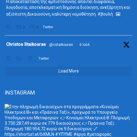
Η αποκατάσταση της εμπιστοσύνης απαιτεί διαφάνεια,
λογοδοσία, αποτελεσματική δημόσια διοίκηση, ανεξάρτητη και
αξιόπιστη Δικαιοσύνη, καλύτερη νομοθέτηση.
#βουλή
3
9
Twitter
ta
Christos Staikouras
@cstaikouras
·
6 Ιούλ
Twitter
Load More
INSTAGRAM