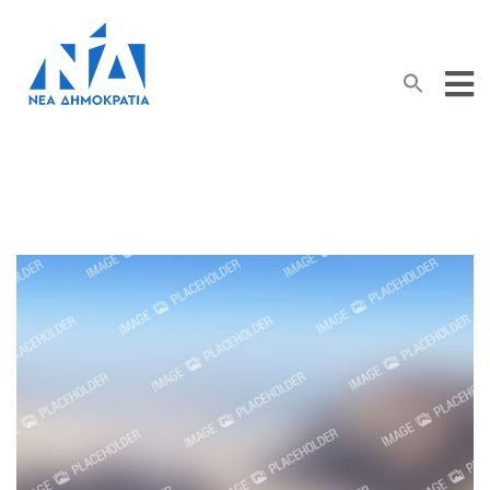
Search Button
Search
for: