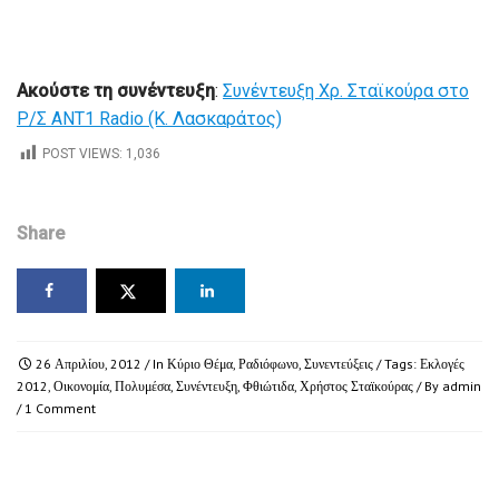
Ακούστε τη συνέντευξη
:
Συνέντευξη Χρ. Σταϊκούρα στο
Ρ/Σ ΑΝΤ1 Radio (Κ. Λασκαράτος)
POST VIEWS:
1,036
Share
26 Απριλίου, 2012
/ In
Κύριο Θέμα
,
Ραδιόφωνο
,
Συνεντεύξεις
/ Tags:
Εκλογές
2012
,
Οικονομία
,
Πολυμέσα
,
Συνέντευξη
,
Φθιώτιδα
,
Χρήστος Σταϊκούρας
/ By
admin
/
1 Comment