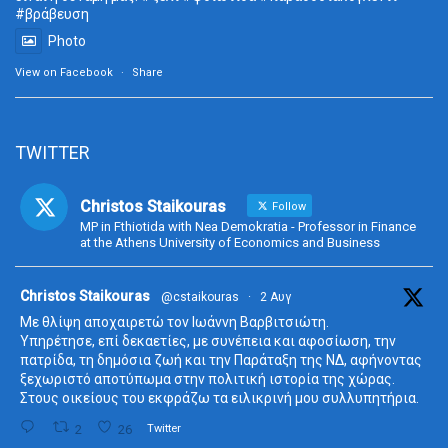
#βράβευση
Photo
View on Facebook
·
Share
TWITTER
Christos Staikouras
Follow
MP in Fthiotida with Nea Demokratia - Professor in Finance
at the Athens University of Economics and Business
ta
Christos Staikouras
@cstaikouras
·
2 Αυγ
Με θλίψη αποχαιρετώ τον Ιωάννη Βαρβιτσιώτη.
Υπηρέτησε, επί δεκαετίες, με συνέπεια και αφοσίωση, την
πατρίδα, τη δημόσια ζωή και την Παράταξη της ΝΔ, αφήνοντας
ξεχωριστό αποτύπωμα στην πολιτική ιστορία της χώρας.
Στους οικείους του εκφράζω τα ειλικρινή μου συλλυπητήρια.
2
26
Twitter