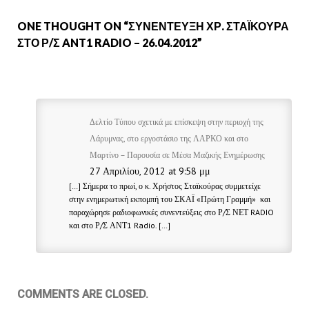
ONE THOUGHT ON “
ΣΥΝΈΝΤΕΥΞΗ ΧΡ. ΣΤΑΪΚΟΎΡΑ
ΣΤΟ Ρ/Σ ANT1 RADIO – 26.04.2012
”
Δελτίο Τύπου σχετικά με επίσκεψη στην περιοχή της
Λάρυμνας, στο εργοστάσιο της ΛΑΡΚΟ και στο
Μαρτίνο – Παρουσία σε Μέσα Μαζικής Ενημέρωσης
27 Απριλίου, 2012 at 9:58 μμ
[…] Σήμερα το πρωί, ο κ. Χρήστος Σταϊκούρας συμμετείχε
στην ενημερωτική εκπομπή του ΣΚΑΪ «Πρώτη Γραμμή» και
παραχώρησε ραδιοφωνικές συνεντεύξεις στο Ρ/Σ ΝΕΤ RADIO
και στο Ρ/Σ ΑΝΤ1 Radio. […]
COMMENTS ARE CLOSED.