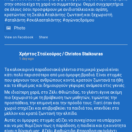
στην οποία είχα τη χαρά να συμμετάσχω. Θερμά συγχαρητήρια
σε όλους όσοι προσφέρουν με ανιδιοτέλεια και αγάπη,
κρατώντας τη Σκάλα Αταλάντης ζωντανή και ξεχωριστή.
#αταλάντη #σκάλααταλάντης #αγώναςδρόμου
Photo
View on Facebook
·
Share
Χρήστος Σταϊκούρας / Christos Staikouras
1 day ago
Τα καλοκαιρινά παραδοσιακά γλέντια στα μικρά χωριά είναι
κάτι πολύ περισσότερο από μια όμορφη βραδιά. Είναι στιγμές
που φέρνουν τους ανθρώπους κοντά, κρατούν ζωντανά τα ήθη
και τα έθιμά μας και δημιουργούν γέφυρες ανάμεσα στις γενιές.
Με ιδιαίτερη χαρά, στο Ζέλι Φθιώτιδας, το γλέντι έγινε ακόμη
πιο ξεχωριστό με τη βράβευση των μαθητών, τιμώντας την
προσπάθεια, την επιμονή και την πρόοδό τους. Γιατί όταν ένα
χωριό στηρίζει και επιβραβεύει τα παιδιά του, επενδύει στο
μέλλον και κρατά ζωντανή την ελπίδα.
Αυτές οι όμορφες στιγμές αξίζει να συνεχίσουν να υπάρχουν
και να μας θυμίζουν πως η παράδοση, η παιδεία και η κοινότητα
είναι η δύναμή μας. #ζέλι #φθιώτιδα #παραδοσιακόγλέντι