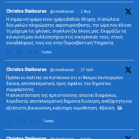
ta
Christos Staikouras
@cstaikouras
·
2 Αυγ
Η σημερινή ημέρα είναι ημέρα βαθιάς θλίψης. Η απώλεια
δύο μελών πληρώματος αεροπυρόσβεσης, την ώρα που έδιναν
τη μάχη με τις φλόγες, συγκλονίζει όλους μας. Εκφράζω τα
ειλικρινή μου συλλυπητήρια στις οικογένειές τους, στους
συναδέλφους τους και στην Πυροσβεστική Υπηρεσία.
6
Twitter
ta
Christos Staikouras
@cstaikouras
·
27 Ιούλ
Πρέπει οι πολίτες να πιστεύουν ότι οι θεσμοί λειτουργούν
δίκαια, αποτελεσματικά, προς όφελος του δημοσίου
συμφέροντος.
Η αποκατάσταση της εμπιστοσύνης απαιτεί διαφάνεια,
λογοδοσία, αποτελεσματική δημόσια διοίκηση, ανεξάρτητη και
αξιόπιστη Δικαιοσύνη, καλύτερη νομοθέτηση.
#βουλή
3
9
Twitter
ta
Christos Staikouras
@cstaikouras
·
6 Ιούλ