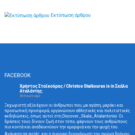
Εκτύπωση άρθρου
FACEBOOK
Χρήστος Σταϊκούρας / Christos Staikouras
is in Σκάλα
Aταλάντης.
20 hours ago
Ξεχωριστή αξία έχουν οι άνθρωποι που, με αγάπη, μεράκι και
προσωπική προσφορά, οργανώνουν αθλητικές και πολιτιστικές
εκδηλώσεις, όπως αυτοί στη Discover_Skala_Atalantonisi. Οι
δράσεις τους δίνουν ζωή στον τόπο, φέρνουν τους ανθρώπους
πιο κοντά και αναδεικνύουν την ομορφιά και την ψυχή του.
Ανάμεσα σε αυτές, και η όμορφη διοργάνωση του αγώνα δρόμου,