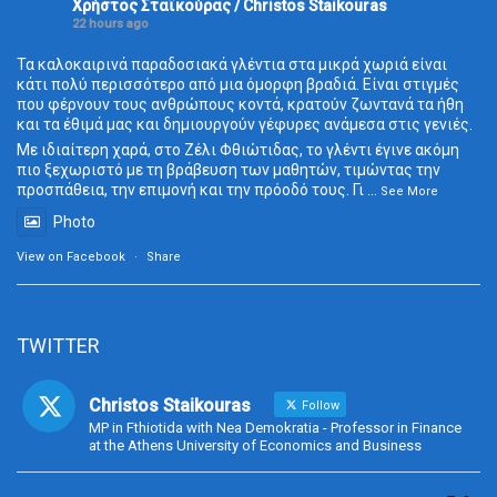
Χρήστος Σταϊκούρας / Christos Staikouras
22 hours ago
Τα καλοκαιρινά παραδοσιακά γλέντια στα μικρά χωριά είναι
κάτι πολύ περισσότερο από μια όμορφη βραδιά. Είναι στιγμές
που φέρνουν τους ανθρώπους κοντά, κρατούν ζωντανά τα ήθη
και τα έθιμά μας και δημιουργούν γέφυρες ανάμεσα στις γενιές.
Με ιδιαίτερη χαρά, στο Ζέλι Φθιώτιδας, το γλέντι έγινε ακόμη
πιο ξεχωριστό με τη βράβευση των μαθητών, τιμώντας την
προσπάθεια, την επιμονή και την πρόοδό τους. Γι
...
See More
Photo
View on Facebook
·
Share
TWITTER
Christos Staikouras
Follow
MP in Fthiotida with Nea Demokratia - Professor in Finance
at the Athens University of Economics and Business