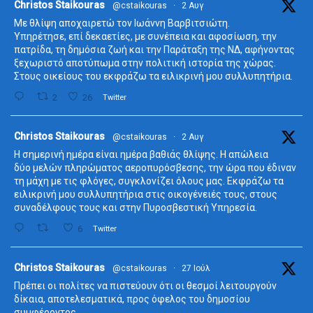
ta
Christos Staikouras
@cstaikouras
·
2 Αυγ
Με θλίψη αποχαιρετώ τον Ιωάννη Βαρβιτσιώτη.
Υπηρέτησε, επί δεκαετίες, με συνέπεια και αφοσίωση, την
πατρίδα, τη δημόσια ζωή και την Παράταξη της ΝΔ, αφήνοντας
ξεχωριστό αποτύπωμα στην πολιτική ιστορία της χώρας.
Στους οικείους του εκφράζω τα ειλικρινή μου συλλυπητήρια.
2
26
Twitter
ta
Christos Staikouras
@cstaikouras
·
2 Αυγ
Η σημερινή ημέρα είναι ημέρα βαθιάς θλίψης. Η απώλεια
δύο μελών πληρώματος αεροπυρόσβεσης, την ώρα που έδιναν
τη μάχη με τις φλόγες, συγκλονίζει όλους μας. Εκφράζω τα
ειλικρινή μου συλλυπητήρια στις οικογένειές τους, στους
συναδέλφους τους και στην Πυροσβεστική Υπηρεσία.
6
Twitter
ta
Christos Staikouras
@cstaikouras
·
27 Ιούλ
Πρέπει οι πολίτες να πιστεύουν ότι οι θεσμοί λειτουργούν
δίκαια, αποτελεσματικά, προς όφελος του δημοσίου
συμφέροντος.