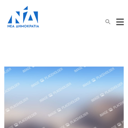
Search Button
Search
for: