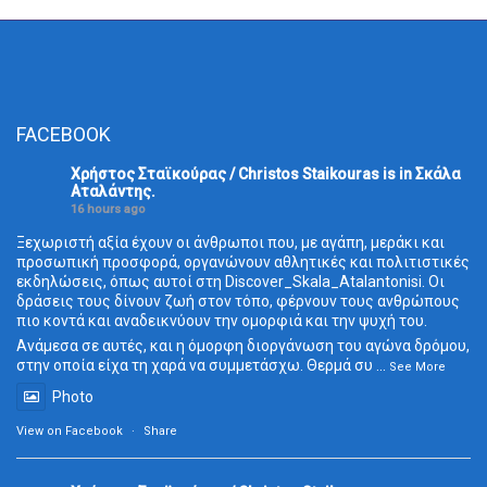
FACEBOOK
Χρήστος Σταϊκούρας / Christos Staikouras
is in Σκάλα
Aταλάντης.
16 hours ago
Ξεχωριστή αξία έχουν οι άνθρωποι που, με αγάπη, μεράκι και
προσωπική προσφορά, οργανώνουν αθλητικές και πολιτιστικές
εκδηλώσεις, όπως αυτοί στη Discover_Skala_Atalantonisi. Οι
δράσεις τους δίνουν ζωή στον τόπο, φέρνουν τους ανθρώπους
πιο κοντά και αναδεικνύουν την ομορφιά και την ψυχή του.
Ανάμεσα σε αυτές, και η όμορφη διοργάνωση του αγώνα δρόμου,
στην οποία είχα τη χαρά να συμμετάσχω. Θερμά συ
...
See More
Photo
View on Facebook
·
Share