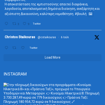
Η αποκατάσταση της εμπιστοσύνης απαιτεί διαφάνεια,
λογοδοσία, αποτελεσματική δημόσια διοίκηση, ανεξάρτητη και
αξιόπιστη Δικαιοσύνη, καλύτερη νομοθέτηση.
#βουλή
3
9
Twitter
ta
Christos Staikouras
@cstaikouras
·
6 Ιούλ
Twitter
Load More
INSTAGRAM