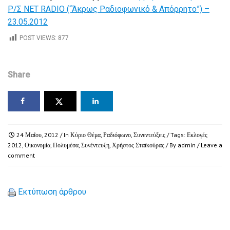
Ρ/Σ ΝΕΤ RADIO (“Άκρως Ραδιοφωνικό & Απόρρητο”) –
23.05.2012
POST VIEWS:
877
Share
24 Μαΐου, 2012
/ In
Κύριο Θέμα
,
Ραδιόφωνο
,
Συνεντεύξεις
/ Tags:
Εκλογές
2012
,
Οικονομία
,
Πολυμέσα
,
Συνέντευξη
,
Χρήστος Σταϊκούρας
/ By
admin
/
Leave a
comment
Εκτύπωση άρθρου