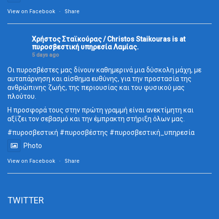
View on Facebook
·
Share
Χρήστος Σταϊκούρας / Christos Staikouras
is at
πυροσβεστική υπηρεσία Λαμίας.
5 days ago
Οι πυροσβέστες μας δίνουν καθημερινά μια δύσκολη μάχη, με
αυταπάρνηση και αίσθημα ευθύνης, για την προστασία της
ανθρώπινης ζωής, της περιουσίας και του φυσικού μας
πλούτου.
Η προσφορά τους στην πρώτη γραμμή είναι ανεκτίμητη και
αξίζει τον σεβασμό και την έμπρακτη στήριξη όλων μας.
#πυροσβεστική
#πυροσβέστης
#πυροσβεστική_
υπηρεσία
Photo
View on Facebook
·
Share
TWITTER