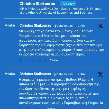
Christos Staikouras
Follow
MP in Fthiotida with Nea Demokratia - Professor in Finance
at the Athens University of Economics and Business
Avatar
Christos Staikouras
@cstaikouras
·
2 Αυγ
Με θλίψη αποχαιρετώ τον Ιωάννη Βαρβιτσιώτη.
Υπηρέτησε, επί δεκαετίες, με συνέπεια και
αφοσίωση, την πατρίδα, τη δημόσια ζωή και την
Παράταξη της ΝΔ, αφήνοντας ξεχωριστό αποτύπωμα
στην πολιτική ιστορία της χώρας. Στους οικείους του
εκφράζω τα ειλικρινή μου συλλυπητήρια.
2
26
Twitter
Avatar
Christos Staikouras
@cstaikouras
·
2 Αυγ
Η σημερινή ημέρα είναι ημέρα βαθιάς θλίψης. Η
απώλεια δύο μελών πληρώματος αεροπυρόσβεσης,
την ώρα που έδιναν τη μάχη με τις φλόγες,
συγκλονίζει όλους μας. Εκφράζω τα ειλικρινή μου
συλλυπητήρια στις οικογένειές τους, στους
συναδέλφους τους και στην Πυροσβεστική Υπηρεσία.
Twitter