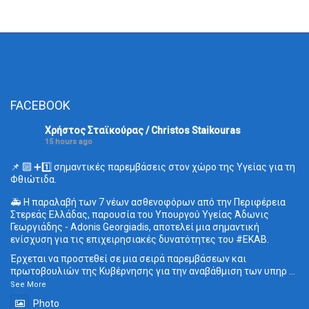
FACEBOOK
Χρήστος Σταϊκούρας / Christos Staikouras
15 hours ago
📌 🔟 ➕1️⃣ σημαντικές παρεμβάσεις στον χώρο της Υγείας για τη
Φθιώτιδα.
🚑 Η παραλαβή των 7 νέων ασθενοφόρων από την Περιφέρεια
Στερεάς Ελλάδας, παρουσία του Υπουργού Υγείας Άδωνις
Γεωργιάδης - Adonis Georgiadis, αποτελεί μια σημαντική
ενίσχυση για τις επιχειρησιακές δυνατότητες του
#ΕΚΑΒ
.
Έρχεται να προστεθεί σε μια σειρά παρεμβάσεων και
πρωτοβουλιών της Κυβέρνησης για την αναβάθμιση των υπηρ
...
See More
Photo