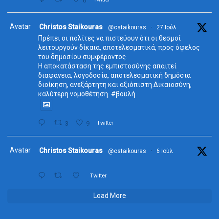
6
Avatar
Christos Staikouras
@cstaikouras
·
27 Ιούλ
Πρέπει οι πολίτες να πιστεύουν ότι οι θεσμοί
λειτουργούν δίκαια, αποτελεσματικά, προς όφελος
του δημοσίου συμφέροντος.
Η αποκατάσταση της εμπιστοσύνης απαιτεί
διαφάνεια, λογοδοσία, αποτελεσματική δημόσια
διοίκηση, ανεξάρτητη και αξιόπιστη Δικαιοσύνη,
καλύτερη νομοθέτηση. #βουλή
3
9
Twitter
Avatar
Christos Staikouras
@cstaikouras
·
6 Ιούλ
Twitter
Load More