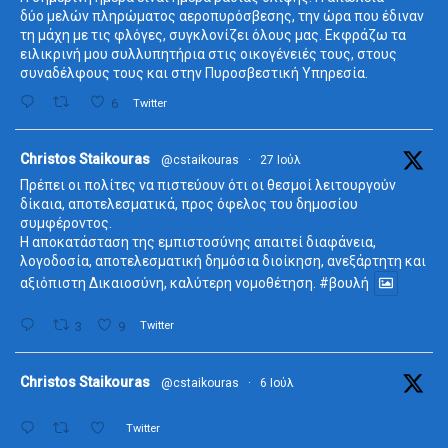
δύο μελών πληρώματος αεροπυρόσβεσης, την ώρα που έδιναν
τη μάχη με τις φλόγες, συγκλονίζει όλους μας. Εκφράζω τα
ειλικρινή μου συλλυπητήρια στις οικογένειές τους, στους
συναδέλφους τους και στην Πυροσβεστική Υπηρεσία.
6
Twitter
ta
Christos Staikouras
@cstaikouras
·
27 Ιούλ
Πρέπει οι πολίτες να πιστεύουν ότι οι θεσμοί λειτουργούν
δίκαια, αποτελεσματικά, προς όφελος του δημοσίου
συμφέροντος.
Η αποκατάσταση της εμπιστοσύνης απαιτεί διαφάνεια,
λογοδοσία, αποτελεσματική δημόσια διοίκηση, ανεξάρτητη και
αξιόπιστη Δικαιοσύνη, καλύτερη νομοθέτηση.
#βουλή
3
9
Twitter
ta
Christos Staikouras
@cstaikouras
·
6 Ιούλ
Twitter