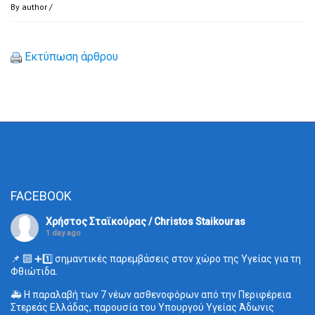
By
author
/
Εκτύπωση άρθρου
FACEBOOK
Χρήστος Σταϊκούρας / Christos Staikouras
1 day ago
📌 🔟 ➕1️⃣ σημαντικές παρεμβάσεις στον χώρο της Υγείας για τη
Φθιώτιδα.
🚑 Η παραλαβή των 7 νέων ασθενοφόρων από την Περιφέρεια
Στερεάς Ελλάδας, παρουσία του Υπουργού Υγείας Άδωνις