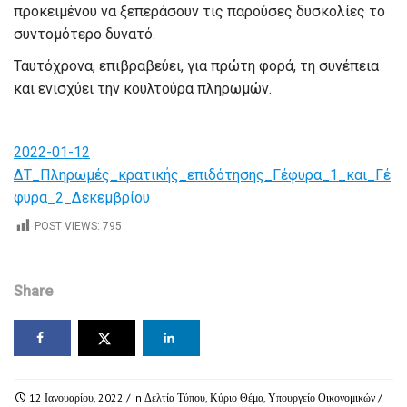
προκειμένου να ξεπεράσουν τις παρούσες δυσκολίες το
συντομότερο δυνατό.
Ταυτόχρονα, επιβραβεύει, για πρώτη φορά, τη συνέπεια
και ενισχύει την κουλτούρα πληρωμών.
2022-01-12
ΔΤ_Πληρωμές_κρατικής_επιδότησης_Γέφυρα_1_και_Γέ
φυρα_2_Δεκεμβρίου
POST VIEWS:
795
Share
12 Ιανουαρίου, 2022
/ In
Δελτία Τύπου
,
Κύριο Θέμα
,
Υπουργείο Οικονομικών
/