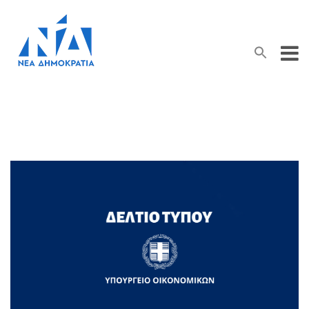
Search Button
Search
for: