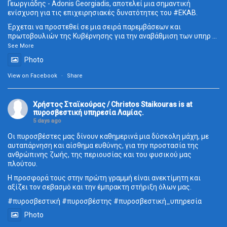
Γεωργιάδης - Adonis Georgiadis, αποτελεί μια σημαντική
ενίσχυση για τις επιχειρησιακές δυνατότητες του
#ΕΚΑΒ
.
Έρχεται να προστεθεί σε μια σειρά παρεμβάσεων και
πρωτοβουλιών της Κυβέρνησης για την αναβάθμιση των υπηρ
...
See More
Photo
View on Facebook
·
Share
Χρήστος Σταϊκούρας / Christos Staikouras
is at
πυροσβεστική υπηρεσία Λαμίας.
5 days ago
Οι πυροσβέστες μας δίνουν καθημερινά μια δύσκολη μάχη, με
αυταπάρνηση και αίσθημα ευθύνης, για την προστασία της
ανθρώπινης ζωής, της περιουσίας και του φυσικού μας
πλούτου.
Η προσφορά τους στην πρώτη γραμμή είναι ανεκτίμητη και
αξίζει τον σεβασμό και την έμπρακτη στήριξη όλων μας.
#πυροσβεστική
#πυροσβέστης
#πυροσβεστική_
υπηρεσία
Photo