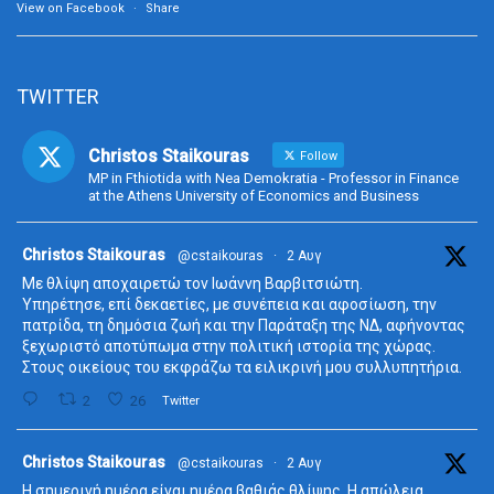
View on Facebook
·
Share
TWITTER
Christos Staikouras
Follow
MP in Fthiotida with Nea Demokratia - Professor in Finance
at the Athens University of Economics and Business
ta
Christos Staikouras
@cstaikouras
·
2 Αυγ
Με θλίψη αποχαιρετώ τον Ιωάννη Βαρβιτσιώτη.
Υπηρέτησε, επί δεκαετίες, με συνέπεια και αφοσίωση, την
πατρίδα, τη δημόσια ζωή και την Παράταξη της ΝΔ, αφήνοντας
ξεχωριστό αποτύπωμα στην πολιτική ιστορία της χώρας.
Στους οικείους του εκφράζω τα ειλικρινή μου συλλυπητήρια.
2
26
Twitter
ta
Christos Staikouras
@cstaikouras
·
2 Αυγ
Η σημερινή ημέρα είναι ημέρα βαθιάς θλίψης. Η απώλεια