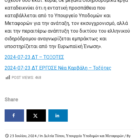
σχεδόν 800 εκατ. ευρώ, σε μεγάλα σιδηροδρομικά έργα
καταδεικνύει ότι η εντατική προσπάθεια που
καταβάλλεται από το Υπουργείο Υποδομών και
Μεταφορών για την ανάταξη, τον εκσυγχρονισμό, αλλά
και την περαιτέρω ανάπτυξη του δικτύου του ελληνικού
σιδηρόδρομου αναγνωρίζεται εμπράκτως και
υποστηρίζεται από την Ευρωπαϊκή Ένωση».
2024-07-23 ΔΤ – ΤΟΞΟΤΕΣ
2024-07-23 ΔΤ ΕΡΓΟΣΕ Νέα Καρβάλη – Τοξότες
POST VIEWS:
468
Share
23 Ιουλίου, 2024
/ In
Δελτία Τύπου
,
Υπουργείο Υποδομών και Μεταφορών
/ By