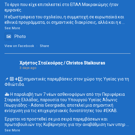
Το έργο που είχε επιτελεστεί στο ΕΠΑΛ Μακρακώμης ήταν
εμφανές.
Η εξωστρέφεια του σχολείου, η συμμετοχή σε ευρωπαϊκά και
εθνικά προγράμματα, οι σημαντικές διακρίσεις, αλλά και η ε
...
See More
Photo
View on Facebook
·
Share
Χρήστος Σταϊκούρας / Christos Staikouras
3 days ago
📌 🔟 ➕1️⃣ σημαντικές παρεμβάσεις στον χώρο της Υγείας για τη
Φθιώτιδα.
🚑 Η παραλαβή των 7 νέων ασθενοφόρων από την Περιφέρεια
Στερεάς Ελλάδας, παρουσία του Υπουργού Υγείας Άδωνις
Γεωργιάδης - Adonis Georgiadis, αποτελεί μια σημαντική
ενίσχυση για τις επιχειρησιακές δυνατότητες του
#ΕΚΑΒ
.
Έρχεται να προστεθεί σε μια σειρά παρεμβάσεων και
πρωτοβουλιών της Κυβέρνησης για την αναβάθμιση των υπηρ
...
See More