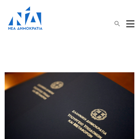
Search Button
Search
for: