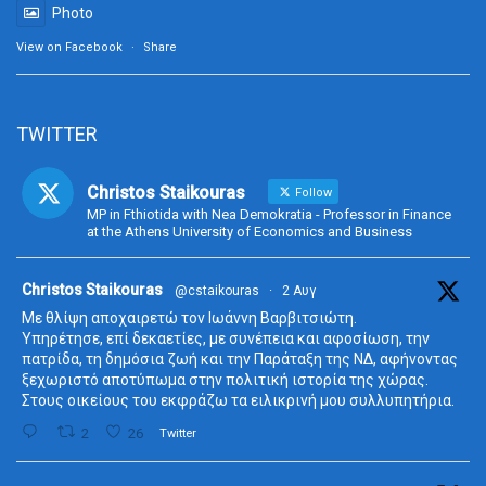
Photo
View on Facebook
·
Share
TWITTER
Christos Staikouras
Follow
MP in Fthiotida with Nea Demokratia - Professor in Finance
at the Athens University of Economics and Business
ta
Christos Staikouras
@cstaikouras
·
2 Αυγ
Με θλίψη αποχαιρετώ τον Ιωάννη Βαρβιτσιώτη.
Υπηρέτησε, επί δεκαετίες, με συνέπεια και αφοσίωση, την
πατρίδα, τη δημόσια ζωή και την Παράταξη της ΝΔ, αφήνοντας
ξεχωριστό αποτύπωμα στην πολιτική ιστορία της χώρας.
Στους οικείους του εκφράζω τα ειλικρινή μου συλλυπητήρια.
2
26
Twitter