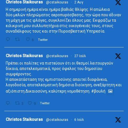
ta
Christos Staikouras
@cstaikouras
·
2 Αυγ
Η σημερινή ημέρα είναι ημέρα βαθιάς θλίψης. Η απώλεια
δύο μελών πληρώματος αεροπυρόσβεσης, την ώρα που έδιναν
τη μάχη με τις φλόγες, συγκλονίζει όλους μας. Εκφράζω τα
ειλικρινή μου συλλυπητήρια στις οικογένειές τους, στους
συναδέλφους τους και στην Πυροσβεστική Υπηρεσία.
6
Twitter
ta
Christos Staikouras
@cstaikouras
·
27 Ιούλ
Πρέπει οι πολίτες να πιστεύουν ότι οι θεσμοί λειτουργούν
δίκαια, αποτελεσματικά, προς όφελος του δημοσίου
συμφέροντος.
Η αποκατάσταση της εμπιστοσύνης απαιτεί διαφάνεια,
λογοδοσία, αποτελεσματική δημόσια διοίκηση, ανεξάρτητη και
αξιόπιστη Δικαιοσύνη, καλύτερη νομοθέτηση.
#βουλή
3
9
Twitter
ta
Christos Staikouras
@cstaikouras
·
6 Ιούλ