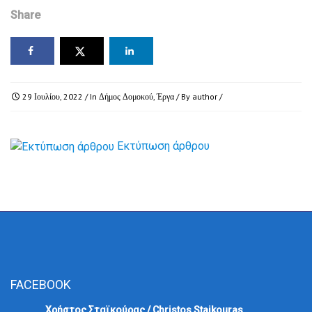
Share
29 Ιουλίου, 2022
/ In
Δήμος Δομοκού
,
Έργα
/ By
author
/
Εκτύπωση άρθρου
FACEBOOK
Χρήστος Σταϊκούρας / Christos Staikouras