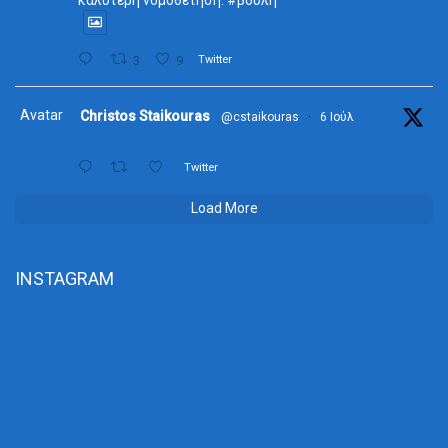
καλύτερη νομοθέτηση. #βουλή
3
9
Twitter
Avatar
Christos Staikouras
@cstaikouras
·
6 Ιούλ
Twitter
Load More
INSTAGRAM