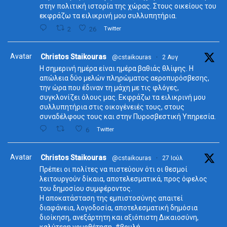
στην πολιτική ιστορία της χώρας. Στους οικείους του
εκφράζω τα ειλικρινή μου συλλυπητήρια.
2
26
Twitter
Avatar
Christos Staikouras
@cstaikouras
·
2 Αυγ
Η σημερινή ημέρα είναι ημέρα βαθιάς θλίψης. Η
απώλεια δύο μελών πληρώματος αεροπυρόσβεσης,
την ώρα που έδιναν τη μάχη με τις φλόγες,
συγκλονίζει όλους μας. Εκφράζω τα ειλικρινή μου
συλλυπητήρια στις οικογένειές τους, στους
συναδέλφους τους και στην Πυροσβεστική Υπηρεσία.
6
Twitter
Avatar
Christos Staikouras
@cstaikouras
·
27 Ιούλ
Πρέπει οι πολίτες να πιστεύουν ότι οι θεσμοί
λειτουργούν δίκαια, αποτελεσματικά, προς όφελος
του δημοσίου συμφέροντος.
Η αποκατάσταση της εμπιστοσύνης απαιτεί
διαφάνεια, λογοδοσία, αποτελεσματική δημόσια
διοίκηση, ανεξάρτητη και αξιόπιστη Δικαιοσύνη,