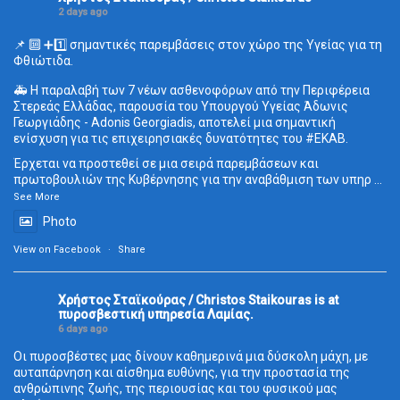
2 days ago
📌 🔟 ➕1️⃣ σημαντικές παρεμβάσεις στον χώρο της Υγείας για τη
Φθιώτιδα.
🚑 Η παραλαβή των 7 νέων ασθενοφόρων από την Περιφέρεια
Στερεάς Ελλάδας, παρουσία του Υπουργού Υγείας Άδωνις
Γεωργιάδης - Adonis Georgiadis, αποτελεί μια σημαντική
ενίσχυση για τις επιχειρησιακές δυνατότητες του
#ΕΚΑΒ
.
Έρχεται να προστεθεί σε μια σειρά παρεμβάσεων και
πρωτοβουλιών της Κυβέρνησης για την αναβάθμιση των υπηρ
...
See More
Photo
View on Facebook
·
Share
Χρήστος Σταϊκούρας / Christos Staikouras
is at
πυροσβεστική υπηρεσία Λαμίας.
6 days ago
Οι πυροσβέστες μας δίνουν καθημερινά μια δύσκολη μάχη, με
αυταπάρνηση και αίσθημα ευθύνης, για την προστασία της
ανθρώπινης ζωής, της περιουσίας και του φυσικού μας