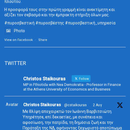
πλούτου.
Η προσφορά τους στην πρώτη γραμμή είναι ανεκτίμητη και
αξίζει τον σεβασμό και την έμπρακτη στήριξη όλων μας.
#πυροσβεστική
#πυροσβέστης
#πυροσβεστική_
υπηρεσία
Photo
View on Facebook
·
Share
TWITTER
Christos Staikouras
Follow
MP in Fthiotida with Nea Demokratia - Professor in Finance
at the Athens University of Economics and Business
Avatar
Christos Staikouras
@cstaikouras
·
2 Αυγ
Με θλίψη αποχαιρετώ τον Ιωάννη Βαρβιτσιώτη.
Υπηρέτησε, επί δεκαετίες, με συνέπεια και
αφοσίωση, την πατρίδα, τη δημόσια ζωή και την
Παράταξη της ΝΔ, αφήνοντας ξεχωριστό αποτύπωμα