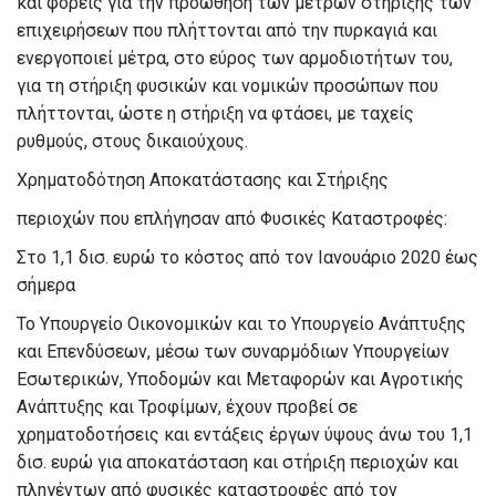
και φορείς για την προώθηση των μέτρων στήριξης των
επιχειρήσεων που πλήττονται από την πυρκαγιά και
ενεργοποιεί μέτρα, στο εύρος των αρμοδιοτήτων του,
για τη στήριξη φυσικών και νομικών προσώπων που
πλήττονται, ώστε η στήριξη να φτάσει, με ταχείς
ρυθμούς, στους δικαιούχους.
Χρηματοδότηση Αποκατάστασης και Στήριξης
π
εριοχών που
ε
πλήγησαν από Φυσικές Καταστροφές:
Στο 1,1 δι
σ
. ευρώ το κόστος από τον Ιανουάριο 2020 έως
σήμερα
Το Υπουργείο Οικονομικών και το Υπουργείο Ανάπτυξης
και Επενδύσεων, μέσω των συναρμόδιων Υπουργείων
Εσωτερικών, Υποδομών και Μεταφορών και Αγροτικής
Ανάπτυξης και Τροφίμων, έχουν προβεί σε
χρηματοδοτήσεις και εντάξεις έργων ύψους άνω του
1,1
δισ. ευρώ
για αποκατάσταση και στήριξη περιοχών και
πληγέντων από φυσικές καταστροφές από τον