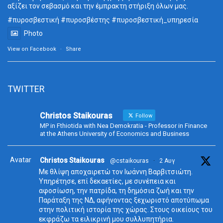
αξίζει τον σεβασμό και την έμπρακτη στήριξη όλων μας.
#πυροσβεστική
#πυροσβέστης
#πυροσβεστική_
υπηρεσία
Photo
View on Facebook
·
Share
TWITTER
Christos Staikouras
Follow
MP in Fthiotida with Nea Demokratia - Professor in Finance
at the Athens University of Economics and Business
Avatar
Christos Staikouras
@cstaikouras
·
2 Αυγ
Με θλίψη αποχαιρετώ τον Ιωάννη Βαρβιτσιώτη.
Υπηρέτησε, επί δεκαετίες, με συνέπεια και
αφοσίωση, την πατρίδα, τη δημόσια ζωή και την
Παράταξη της ΝΔ, αφήνοντας ξεχωριστό αποτύπωμα
στην πολιτική ιστορία της χώρας. Στους οικείους του
εκφράζω τα ειλικρινή μου συλλυπητήρια.