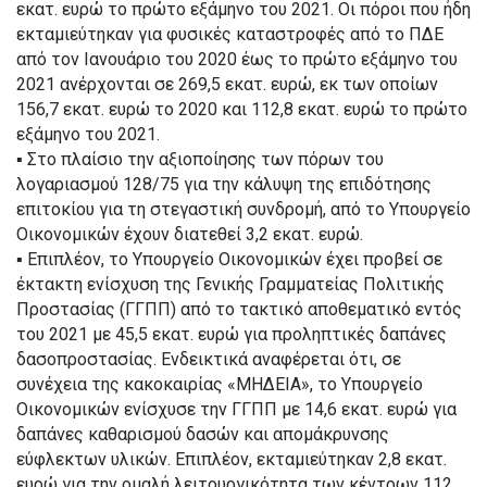
εκατ. ευρώ το πρώτο εξάμηνο του 2021. Οι πόροι που ήδη
εκταμιεύτηκαν για φυσικές καταστροφές από το ΠΔΕ
από τον Ιανουάριο του 2020 έως το πρώτο εξάμηνο του
2021 ανέρχονται σε 269,5 εκατ. ευρώ, εκ των οποίων
156,7 εκατ. ευρώ το 2020 και 112,8 εκατ. ευρώ το πρώτο
εξάμηνο του 2021.
▪
Στο πλαίσιο την αξιοποίησης των πόρων του
λογαριασμού 128/75 για την κάλυψη της επιδότησης
επιτοκίου για τη στεγαστική συνδρομή, από το Υπουργείο
Οικονομικών έχουν διατεθεί
3,2 εκατ. ευρώ
.
▪
Επιπλέον, το Υπουργείο Οικονομικών έχει προβεί σε
έκτακτη ενίσχυση της Γενικής Γραμματείας Πολιτικής
Προστασίας (ΓΓΠΠ) από το τακτικό αποθεματικό εντός
του 2021 με
45,5 εκ
ατ
. ευρώ
για προληπτικές δαπάνες
δασοπροστασίας. Ενδεικτικά αναφέρεται ότι, σε
συνέχεια της κακοκαιρίας «ΜΗΔΕΙΑ», το Υπουργείο
Οικονομικών ενίσχυσε την ΓΓΠΠ με 14,6 εκατ. ευρώ για
δαπάνες καθαρισμού δασών και απομάκρυνσης
εύφλεκτων υλικών. Επιπλέον, εκταμιεύτηκαν 2,8 εκατ.
ευρώ για την ομαλή λειτουργικότητα των κέντρων 112