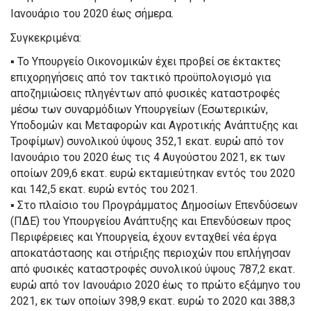
Ιανουάριο του 2020 έως σήμερα.
Συγκεκριμένα:
▪
Το Υπουργείο Οικονομικών έχει προβεί σε έκτακτες
επιχορηγήσεις από τον τακτικό προϋπολογισμό για
αποζημιώσεις πληγέντων από φυσικές καταστροφές
μέσω των συναρμόδιων Υπουργείων (Εσωτερικών,
Υποδομών και Μεταφορών και Αγροτικής Ανάπτυξης και
Τροφίμων) συνολικού ύψους
352,1 εκ
ατ
. ευρώ
από τον
Ιανουάριο του 2020 έως τις 4 Αυγούστου 2021, εκ των
οποίων 209,6 εκατ. ευρώ εκταμιεύτηκαν εντός του 2020
και 142,5 εκατ. ευρώ εντός του 2021.
▪
Στο πλαίσιο του Προγράμματος Δημοσίων Επενδύσεων
(ΠΔΕ) του Υπουργείου Ανάπτυξης και Επενδύσεων προς
Περιφέρειες και Υπουργεία, έχουν ενταχθεί νέα έργα
αποκατάστασης και στήριξης περιοχών που επλήγησαν
από φυσικές καταστροφές συνολικού ύψους
787,2 εκ
ατ
.
ευρώ
από τον Ιανουάριο 2020 έως το πρώτο εξάμηνο του
2021, εκ των οποίων 398,9 εκατ. ευρώ το 2020 και 388,3