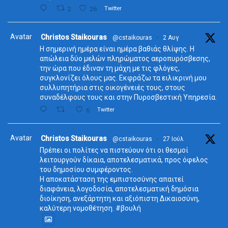
2
26
Twitter
Avatar
Christos Staikouras
@cstaikouras
·
2 Αυγ
Η σημερινή ημέρα είναι ημέρα βαθιάς θλίψης. Η
απώλεια δύο μελών πληρώματος αεροπυρόσβεσης,
την ώρα που έδιναν τη μάχη με τις φλόγες,
συγκλονίζει όλους μας. Εκφράζω τα ειλικρινή μου
συλλυπητήρια στις οικογένειές τους, στους
συναδέλφους τους και στην Πυροσβεστική Υπηρεσία.
6
Twitter
Avatar
Christos Staikouras
@cstaikouras
·
27 Ιούλ
Πρέπει οι πολίτες να πιστεύουν ότι οι θεσμοί
λειτουργούν δίκαια, αποτελεσματικά, προς όφελος
του δημοσίου συμφέροντος.
Η αποκατάσταση της εμπιστοσύνης απαιτεί
διαφάνεια, λογοδοσία, αποτελεσματική δημόσια
διοίκηση, ανεξάρτητη και αξιόπιστη Δικαιοσύνη,
καλύτερη νομοθέτηση. #βουλή