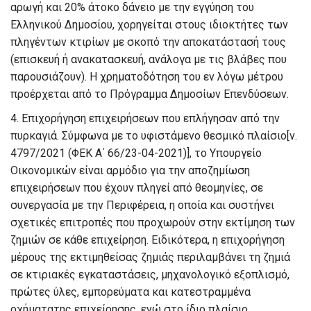
αρωγή και 20% άτοκο δάνειο με την εγγύηση του
Ελληνικού Δημοσίου, χορηγείται στους ιδιοκτήτες των
πληγέντων κτιρίων με σκοπό την αποκατάστασή τους
(επισκευή ή ανακατασκευή, ανάλογα με τις βλάβες που
παρουσιάζουν). Η χρηματοδότηση του εν λόγω μέτρου
προέρχεται από το Πρόγραμμα Δημοσίων Επενδύσεων.
4
.
Επιχορήγηση επιχειρήσεων που
επλήγησαν από την
πυρκαγιά
.
Σύμφωνα με το υφιστάμενο θεσμικό πλαίσιο[ν.
4797/2021 (ΦΕΚ Α΄ 66/23-04-2021)], το Υπουργείο
Οικονομικών είναι αρμόδιο για την αποζημίωση
επιχειρήσεων που έχουν πληγεί από θεομηνίες, σε
συνεργασία με την Περιφέρεια, η οποία και συστήνει
σχετικές επιτροπές που προχωρούν στην εκτίμηση των
ζημιών σε κάθε επιχείρηση. Ειδικότερα, η επιχορήγηση
μέρους της εκτιμηθείσας ζημιάς περιλαμβάνει τη ζημιά
σε κτιριακές εγκαταστάσεις, μηχανολογικό εξοπλισμό,
πρώτες ύλες, εμπορεύματα και κατεστραμμένα
οχήματατης επιχείρησης, ενώ στο ίδιο πλαίσιο