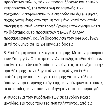
προσθέτων τελών, τόκων, προσαυξήσεων και λοιπών
επιβαρύνσεων), (β) αναστολή καταβολής των
τρεχουσών ασφαλιστικών εισφορών για έξι (6) μήνες,
αρχής γενομένης από την 1
η
του μήνα κατά τον οποίο
συνέβη η φυσική καταστροφή (χωρίς υπολογισμό κατά
το διάστημα αυτό προσθέτων τελών ή άλλων
προσαυξήσεων), και (γ) δοσοποίηση
των οφειλομένων
μετά το 6μηνο σε 12-24 μηνιαίες δόσεις.
8
.
Επιδότηση ενοικίου/συγκατοίκησης.
Με κοινή απόφαση
των Υπουργών Οικονομικών, Ανάπτυξης καιΕπενδύσεων
και Μεταφορών και Υποδομών, δύναται, σε συνέχεια της
οριοθέτησης των πληγεισών περιοχών, να δοθεί
επιδότηση ενοικίου/συγκατοίκησης για την κάλυψη
δαπανών προσωρινής στέγασης των μόνιμων κατοίκων,
οι κατοικίες των οποίων επλήγησαν από τις πυρκαγιές.
9
. Φιλοξενία των πυρόπληκτων
σε ξενοδοχειακές
μονάδες
.
Για τους πολίτες που πλήττονται από τις