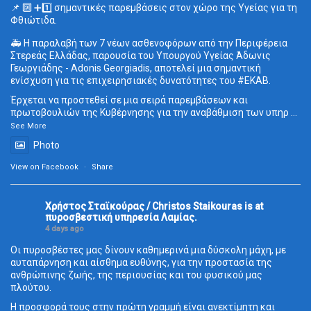
📌 🔟 ➕1️⃣ σημαντικές παρεμβάσεις στον χώρο της Υγείας για τη
Φθιώτιδα.
🚑 Η παραλαβή των 7 νέων ασθενοφόρων από την Περιφέρεια
Στερεάς Ελλάδας, παρουσία του Υπουργού Υγείας Άδωνις
Γεωργιάδης - Adonis Georgiadis, αποτελεί μια σημαντική
ενίσχυση για τις επιχειρησιακές δυνατότητες του
#ΕΚΑΒ
.
Έρχεται να προστεθεί σε μια σειρά παρεμβάσεων και
πρωτοβουλιών της Κυβέρνησης για την αναβάθμιση των υπηρ
...
See More
Photo
View on Facebook
·
Share
Χρήστος Σταϊκούρας / Christos Staikouras
is at
πυροσβεστική υπηρεσία Λαμίας.
4 days ago
Οι πυροσβέστες μας δίνουν καθημερινά μια δύσκολη μάχη, με
αυταπάρνηση και αίσθημα ευθύνης, για την προστασία της
ανθρώπινης ζωής, της περιουσίας και του φυσικού μας
πλούτου.
Η προσφορά τους στην πρώτη γραμμή είναι ανεκτίμητη και