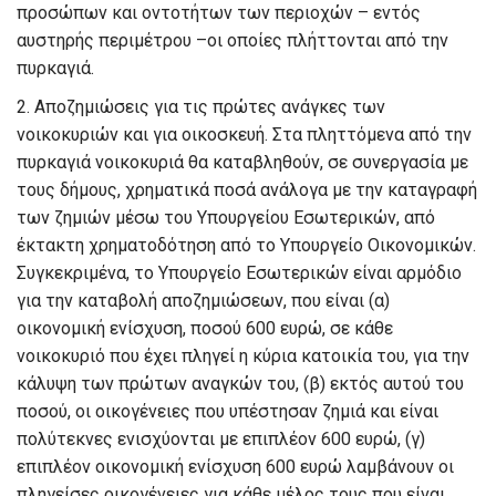
προσώπων και οντοτήτων των περιοχών – εντός
αυστηρής περιμέτρου –οι οποίες πλήττονται από την
πυρκαγιά.
2.
Αποζημιώσεις για τις πρώτες ανάγκες των
νοικοκυριών και για οικοσκευή.
Στα πληττόμενα από την
πυρκαγιά νοικοκυριά θα καταβληθούν, σε συνεργασία με
τους δήμους, χρηματικά ποσά ανάλογα με την καταγραφή
των ζημιών μέσω του Υπουργείου Εσωτερικών, από
έκτακτη χρηματοδότηση από το Υπουργείο Οικονομικών.
Συγκεκριμένα, το Υπουργείο Εσωτερικών είναι αρμόδιο
για την καταβολή αποζημιώσεων, που είναι (α)
οικονομική ενίσχυση, ποσού 600 ευρώ, σε κάθε
νοικοκυριό που έχει πληγεί η κύρια κατοικία του, για την
κάλυψη των πρώτων αναγκών του, (β) εκτός αυτού του
ποσού, οι οικογένειες που υπέστησαν ζημιά και είναι
πολύτεκνες ενισχύονται με επιπλέον 600 ευρώ, (γ)
επιπλέον οικονομική ενίσχυση 600 ευρώ λαμβάνουν οι
πληγείσες οικογένειες για κάθε μέλος τους που είναι