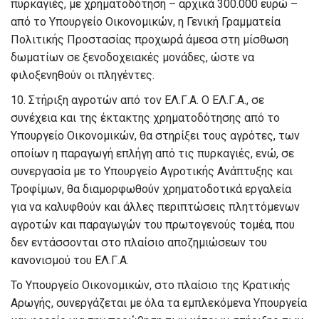
πυρκαγιές, με χρηματοδότηση – αρχικά 300.000 ευρώ –
από το Υπουργείο Οικονομικών, η Γενική Γραμματεία
Πολιτικής Προστασίας προχωρά άμεσα στη μίσθωση
δωματίων σε ξενοδοχειακές μονάδες, ώστε να
φιλοξενηθούν οι πληγέντες.
10
. Στήριξη αγροτών από τον ΕΛ
.
Γ
.
Α.
Ο ΕΛ.Γ.Α., σε
συνέχεια και της έκτακτης χρηματοδότησης από το
Υπουργείο Οικονομικών, θα στηρίξει τους αγρότες, των
οποίων η παραγωγή επλήγη από τις πυρκαγιές, ενώ, σε
συνεργασία με το Υπουργείο Αγροτικής Ανάπτυξης και
Τροφίμων, θα διαμορφωθούν χρηματοδοτικά εργαλεία
για να καλυφθούν και άλλες περιπτώσεις πληττόμενων
αγροτών και παραγωγών του πρωτογενούς τομέα, που
δεν εντάσσονται στο πλαίσιο αποζημιώσεων του
κανονισμού του ΕΛ.Γ.Α.
Το Υπουργείο Οικονομικών, στο πλαίσιο της Κρατικής
Αρωγής, συνεργάζεται με όλα τα εμπλεκόμενα Υπουργεία