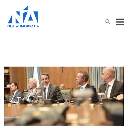
Search Button
Search
for: