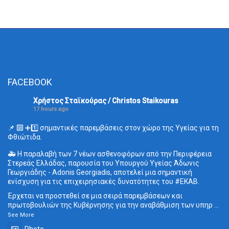
FACEBOOK
Χρήστος Σταϊκούρας / Christos Staikouras
17 hours ago
📌 🔟 ➕1️⃣ σημαντικές παρεμβάσεις στον χώρο της Υγείας για τη
Φθιώτιδα.
🚑 Η παραλαβή των 7 νέων ασθενοφόρων από την Περιφέρεια
Στερεάς Ελλάδας, παρουσία του Υπουργού Υγείας Άδωνις
Γεωργιάδης - Adonis Georgiadis, αποτελεί μια σημαντική
ενίσχυση για τις επιχειρησιακές δυνατότητες του
#ΕΚΑΒ
.
Έρχεται να προστεθεί σε μια σειρά παρεμβάσεων και
πρωτοβουλιών της Κυβέρνησης για την αναβάθμιση των υπηρ
...
See More