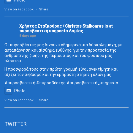
Photo
View on Facebook
·
Share
Χρήστος Σταϊκούρας / Christos Staikouras
is at
πυροσβεστική υπηρεσία Λαμίας.
5 days ago
Οι πυροσβέστες μας δίνουν καθημερινά μια δύσκολη μάχη, με
αυταπάρνηση και αίσθημα ευθύνης, για την προστασία της
ανθρώπινης ζωής, της περιουσίας και του φυσικού μας
πλούτου.
Η προσφορά τους στην πρώτη γραμμή είναι ανεκτίμητη και
αξίζει τον σεβασμό και την έμπρακτη στήριξη όλων μας.
#πυροσβεστική
#πυροσβέστης
#πυροσβεστική_
υπηρεσία
Photo
View on Facebook
·
Share
TWITTER