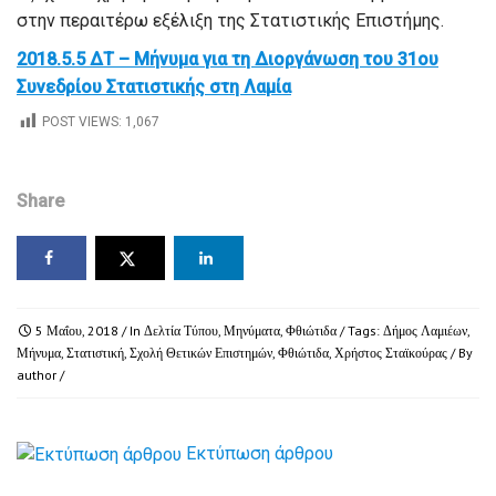
στην περαιτέρω εξέλιξη της Στατιστικής Επιστήμης.
2018.5.5 ΔΤ – Μήνυμα για τη Διοργάνωση του 31ου
Συνεδρίου Στατιστικής στη Λαμία
POST VIEWS:
1,067
Share
5 Μαΐου, 2018
/ In
Δελτία Τύπου
,
Μηνύματα
,
Φθιώτιδα
/ Tags:
Δήμος Λαμιέων
,
Μήνυμα
,
Στατιστική
,
Σχολή Θετικών Επιστημών
,
Φθιώτιδα
,
Χρήστος Σταϊκούρας
/ By
author
/
Εκτύπωση άρθρου