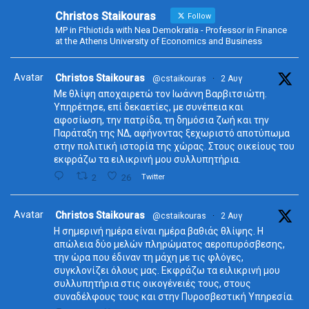
Christos Staikouras
Follow
MP in Fthiotida with Nea Demokratia - Professor in Finance
at the Athens University of Economics and Business
Avatar
Christos Staikouras
@cstaikouras
·
2 Αυγ
Με θλίψη αποχαιρετώ τον Ιωάννη Βαρβιτσιώτη.
Υπηρέτησε, επί δεκαετίες, με συνέπεια και
αφοσίωση, την πατρίδα, τη δημόσια ζωή και την
Παράταξη της ΝΔ, αφήνοντας ξεχωριστό αποτύπωμα
στην πολιτική ιστορία της χώρας. Στους οικείους του
εκφράζω τα ειλικρινή μου συλλυπητήρια.
2
26
Twitter
Avatar
Christos Staikouras
@cstaikouras
·
2 Αυγ
Η σημερινή ημέρα είναι ημέρα βαθιάς θλίψης. Η
απώλεια δύο μελών πληρώματος αεροπυρόσβεσης,
την ώρα που έδιναν τη μάχη με τις φλόγες,
συγκλονίζει όλους μας. Εκφράζω τα ειλικρινή μου
συλλυπητήρια στις οικογένειές τους, στους
συναδέλφους τους και στην Πυροσβεστική Υπηρεσία.