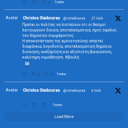
6
Twitter
Avatar
Christos Staikouras
@cstaikouras
·
27 Ιούλ
Πρέπει οι πολίτες να πιστεύουν ότι οι θεσμοί
λειτουργούν δίκαια, αποτελεσματικά, προς όφελος
του δημοσίου συμφέροντος.
Η αποκατάσταση της εμπιστοσύνης απαιτεί
διαφάνεια, λογοδοσία, αποτελεσματική δημόσια
διοίκηση, ανεξάρτητη και αξιόπιστη Δικαιοσύνη,
καλύτερη νομοθέτηση. #βουλή
3
9
Twitter
Avatar
Christos Staikouras
@cstaikouras
·
6 Ιούλ
Twitter
Load More