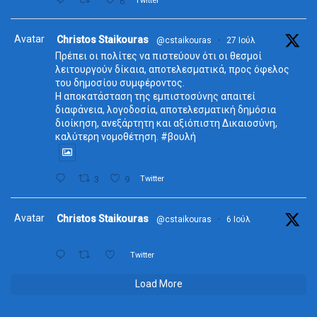
6
Twitter
Avatar
Christos Staikouras
@cstaikouras
·
27 Ιούλ
Πρέπει οι πολίτες να πιστεύουν ότι οι θεσμοί
λειτουργούν δίκαια, αποτελεσματικά, προς όφελος
του δημοσίου συμφέροντος.
Η αποκατάσταση της εμπιστοσύνης απαιτεί
διαφάνεια, λογοδοσία, αποτελεσματική δημόσια
διοίκηση, ανεξάρτητη και αξιόπιστη Δικαιοσύνη,
καλύτερη νομοθέτηση. #βουλή
3
9
Twitter
Avatar
Christos Staikouras
@cstaikouras
·
6 Ιούλ
Twitter
Load More