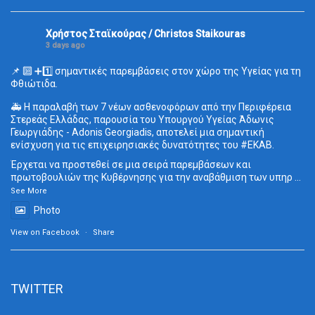
Χρήστος Σταϊκούρας / Christos Staikouras
3 days ago
📌 🔟 ➕1️⃣ σημαντικές παρεμβάσεις στον χώρο της Υγείας για τη
Φθιώτιδα.
🚑 Η παραλαβή των 7 νέων ασθενοφόρων από την Περιφέρεια
Στερεάς Ελλάδας, παρουσία του Υπουργού Υγείας Άδωνις
Γεωργιάδης - Adonis Georgiadis, αποτελεί μια σημαντική
ενίσχυση για τις επιχειρησιακές δυνατότητες του
#ΕΚΑΒ
.
Έρχεται να προστεθεί σε μια σειρά παρεμβάσεων και
πρωτοβουλιών της Κυβέρνησης για την αναβάθμιση των υπηρ
...
See More
Photo
View on Facebook
·
Share
TWITTER