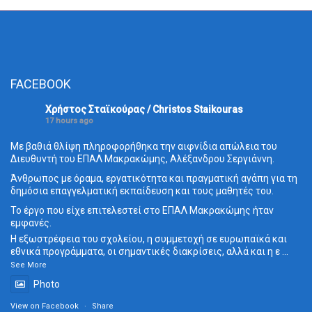
FACEBOOK
Χρήστος Σταϊκούρας / Christos Staikouras
17 hours ago
Με βαθιά θλίψη πληροφορήθηκα την αιφνίδια απώλεια του
Διευθυντή του ΕΠΑΛ Μακρακώμης, Αλέξανδρου Σεργιάννη.
Άνθρωπος με όραμα, εργατικότητα και πραγματική αγάπη για τη
δημόσια επαγγελματική εκπαίδευση και τους μαθητές του.
Το έργο που είχε επιτελεστεί στο ΕΠΑΛ Μακρακώμης ήταν
εμφανές.
Η εξωστρέφεια του σχολείου, η συμμετοχή σε ευρωπαϊκά και
εθνικά προγράμματα, οι σημαντικές διακρίσεις, αλλά και η ε
...
See More
Photo
View on Facebook
·
Share