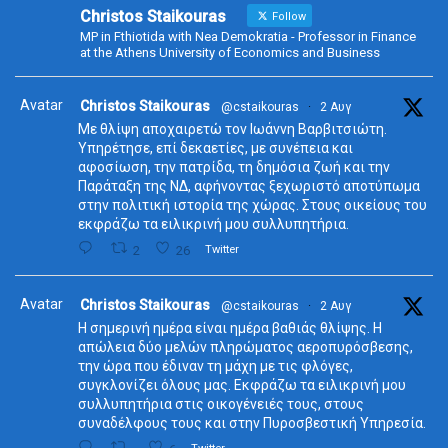
Christos Staikouras
Follow
MP in Fthiotida with Nea Demokratia - Professor in Finance
at the Athens University of Economics and Business
Avatar
Christos Staikouras
@cstaikouras
·
2 Αυγ
Με θλίψη αποχαιρετώ τον Ιωάννη Βαρβιτσιώτη.
Υπηρέτησε, επί δεκαετίες, με συνέπεια και
αφοσίωση, την πατρίδα, τη δημόσια ζωή και την
Παράταξη της ΝΔ, αφήνοντας ξεχωριστό αποτύπωμα
στην πολιτική ιστορία της χώρας. Στους οικείους του
εκφράζω τα ειλικρινή μου συλλυπητήρια.
2
26
Twitter
Avatar
Christos Staikouras
@cstaikouras
·
2 Αυγ
Η σημερινή ημέρα είναι ημέρα βαθιάς θλίψης. Η
απώλεια δύο μελών πληρώματος αεροπυρόσβεσης,
την ώρα που έδιναν τη μάχη με τις φλόγες,
συγκλονίζει όλους μας. Εκφράζω τα ειλικρινή μου
συλλυπητήρια στις οικογένειές τους, στους
συναδέλφους τους και στην Πυροσβεστική Υπηρεσία.