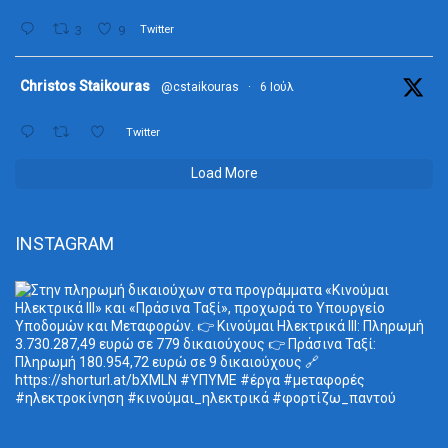
3
9
Twitter
ta
Christos Staikouras
@cstaikouras
·
6 Ιούλ
Twitter
Load More
INSTAGRAM