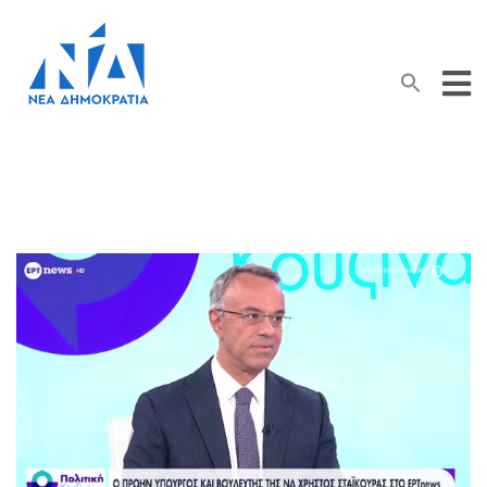
Search Button
Search
for: