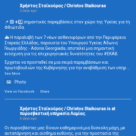
Χρήστος Σταϊκούρας / Christos Staikouras
2 days ago
📌 🔟 ➕1️⃣ σημαντικές παρεμβάσεις στον χώρο της Υγείας για τη
Φθιώτιδα.
🚑 Η παραλαβή των 7 νέων ασθενοφόρων από την Περιφέρεια
Στερεάς Ελλάδας, παρουσία του Υπουργού Υγείας Άδωνις
Γεωργιάδης - Adonis Georgiadis, αποτελεί μια σημαντική
ενίσχυση για τις επιχειρησιακές δυνατότητες του
#ΕΚΑΒ
.
Έρχεται να προστεθεί σε μια σειρά παρεμβάσεων και
πρωτοβουλιών της Κυβέρνησης για την αναβάθμιση των υπηρ
...
See More
Photo
View on Facebook
·
Share
Χρήστος Σταϊκούρας / Christos Staikouras
is at
πυροσβεστική υπηρεσία Λαμίας.
6 days ago
Οι πυροσβέστες μας δίνουν καθημερινά μια δύσκολη μάχη, με
αυταπάρνηση και αίσθημα ευθύνης, για την προστασία της