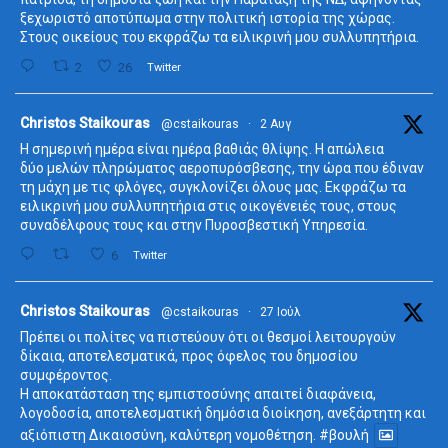
ξεχωριστό αποτύπωμα στην πολιτική ιστορία της χώρας.
Στους οικείους του εκφράζω τα ειλικρινή μου συλλυπητήρια.
2
26
Twitter
ta
Christos Staikouras
@cstaikouras
·
2 Αυγ
Η σημερινή ημέρα είναι ημέρα βαθιάς θλίψης. Η απώλεια
δύο μελών πληρώματος αεροπυρόσβεσης, την ώρα που έδιναν
τη μάχη με τις φλόγες, συγκλονίζει όλους μας. Εκφράζω τα
ειλικρινή μου συλλυπητήρια στις οικογένειές τους, στους
συναδέλφους τους και στην Πυροσβεστική Υπηρεσία.
6
Twitter
ta
Christos Staikouras
@cstaikouras
·
27 Ιούλ
Πρέπει οι πολίτες να πιστεύουν ότι οι θεσμοί λειτουργούν
δίκαια, αποτελεσματικά, προς όφελος του δημοσίου
συμφέροντος.
Η αποκατάσταση της εμπιστοσύνης απαιτεί διαφάνεια,
λογοδοσία, αποτελεσματική δημόσια διοίκηση, ανεξάρτητη και
αξιόπιστη Δικαιοσύνη, καλύτερη νομοθέτηση.
#βουλή