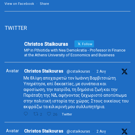
View on Facebook
·
Share
TWITTER
Christos Staikouras
Follow
MP in Fthiotida with Nea Demokratia - Professor in Finance
at the Athens University of Economics and Business
Avatar
Christos Staikouras
@cstaikouras
·
2 Αυγ
Με θλίψη αποχαιρετώ τον Ιωάννη Βαρβιτσιώτη.
Υπηρέτησε, επί δεκαετίες, με συνέπεια και
αφοσίωση, την πατρίδα, τη δημόσια ζωή και την
Παράταξη της ΝΔ, αφήνοντας ξεχωριστό αποτύπωμα
στην πολιτική ιστορία της χώρας. Στους οικείους του
εκφράζω τα ειλικρινή μου συλλυπητήρια.
2
26
Twitter
Avatar
Christos Staikouras
@cstaikouras
·
2 Αυγ