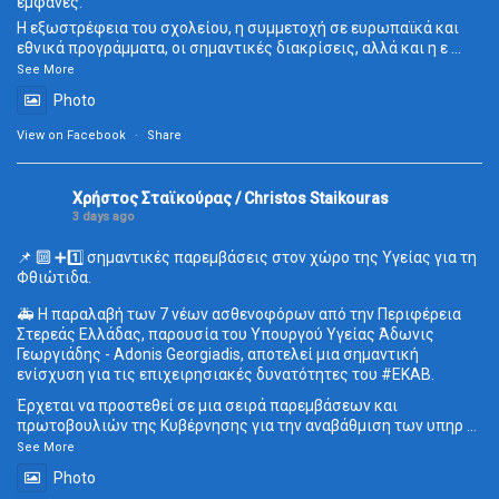
εμφανές.
Η εξωστρέφεια του σχολείου, η συμμετοχή σε ευρωπαϊκά και
εθνικά προγράμματα, οι σημαντικές διακρίσεις, αλλά και η ε
...
See More
Photo
View on Facebook
·
Share
Χρήστος Σταϊκούρας / Christos Staikouras
3 days ago
📌 🔟 ➕1️⃣ σημαντικές παρεμβάσεις στον χώρο της Υγείας για τη
Φθιώτιδα.
🚑 Η παραλαβή των 7 νέων ασθενοφόρων από την Περιφέρεια
Στερεάς Ελλάδας, παρουσία του Υπουργού Υγείας Άδωνις
Γεωργιάδης - Adonis Georgiadis, αποτελεί μια σημαντική
ενίσχυση για τις επιχειρησιακές δυνατότητες του
#ΕΚΑΒ
.
Έρχεται να προστεθεί σε μια σειρά παρεμβάσεων και
πρωτοβουλιών της Κυβέρνησης για την αναβάθμιση των υπηρ
...
See More
Photo