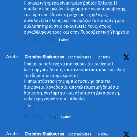
Η σημερινή ημέρα είναι ημέρα βαθιάς θλίψης. Η
απώλεια δύο μελών πληρώματος αεροπυρόσβεσης,
την ώρα που έδιναν τη μάχη με τις φλόγες,
συγκλονίζει όλους μας. Εκφράζω τα ειλικρινή μου
συλλυπητήρια στις οικογένειές τους, στους
συναδέλφους τους και στην Πυροσβεστική Υπηρεσία.
6
Twitter
Avatar
Christos Staikouras
@cstaikouras
·
27 Ιούλ
Πρέπει οι πολίτες να πιστεύουν ότι οι θεσμοί
λειτουργούν δίκαια, αποτελεσματικά, προς όφελος
του δημοσίου συμφέροντος.
Η αποκατάσταση της εμπιστοσύνης απαιτεί
διαφάνεια, λογοδοσία, αποτελεσματική δημόσια
διοίκηση, ανεξάρτητη και αξιόπιστη Δικαιοσύνη,
καλύτερη νομοθέτηση. #βουλή
3
9
Twitter
Avatar
Christos Staikouras
@cstaikouras
·
6 Ιούλ