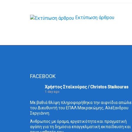
Εκτύπωση άρθρου
FACEBOOK
Χρήστος Σταϊκούρας / Christos Staikouras
1 day ago
Με βαθιά θλίψη πληροφορήθηκα την αιφνίδια απώλε
του Διευθυντή του ΕΠΑΛ Μακρακώμης, Αλέξανδρου
Σεργιάννη.
Άνθρωπος με όραμα, εργατικότητα και πραγματική
αγάπη για τη δημόσια επαγγελματική εκπαίδευση και
τους μαθητές του.