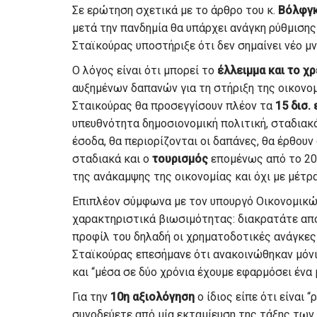
Σε ερώτηση σχετικά με το άρθρο του κ.
Βόλφγκ
μετά την πανδημία θα υπάρχει ανάγκη ρύθμισης
Σταϊκούρας υποστήριξε ότι δεν σημαίνει νέο μ
Ο λόγος είναι ότι μπορεί το
έλλειμμα και το χ
αυξημένων δαπανών για τη στήριξη της οικονομ
Σταικούρας θα προσεγγίσουν πλέον τα
15 δισ.
υπευθνότητα δημοσιονομική πολιτική, σταδιακά
έσοδα, θα περιορίζονται οι δαπάνες, θα έρθουν
σταδιακά και ο
τουρισμός
επομένως από το 202
της ανάκαμψης της οικονομίας και όχι με μέτρα
Επιπλέον σύμφωνα με τον υπουργό Οικονομικών
χαρακτηριστικά βιωσιμότητας: διακρατάτε από
προφίλ του δηλαδή οι χρηματοδοτικές ανάγκες 
Σταϊκούρας επεσήμανε ότι ανακοινώθηκαν μόν
και “μέσα σε δύο χρόνια έχουμε εφαρμόσει έν
Για την
10η αξιολόγηση
ο ίδιος είπε ότι είναι 
συνοδεύετε από μία εκταμίευση της τάξης των