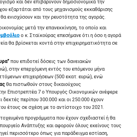
ογισμό και δεν επιβαρύνουν δημοσιονομικά την
όχου εξαρτάται από τους μηχανισμούς εκκαθάρισης
θα ενισχύσουν και την ρευστότητα της αγοράς.
οικονομίας μετά την επανεκκίνηση, το οποίο και
υμβούλιο
ο κ. Σταϊκούρας επεσήμανε ότι η όσο η αγορά
εία θα βρίσκεται κοντά στην επιχειρηματικότητα σε
υρα”
που επιδοτεί δόσεις των δανειακών
ώ), στην επερχόμενη εντός του επόμενου μήνα
τόμενων επιχειρήσεων (500 εκατ. ευρώ), ενώ
ας
θα πιστωθούν στους δικαιούχους
α την Επιστρεπτέα 7 ο Υπουργός Οικονομικών ανέφερε
νει δεκτές περίπου 300.000 και οι 250.000 έχουν
ου έτους σε σχέση με το αντίστοιχο του 2021.
στοχευμένα προγράμματα που έχουν σχεδιαστεί ή θα
πουργείο Ανάπτυξης και αφορούν όλους εκείνους τους
ηγεί περισσότερο όπως για παράδειγμα εστίαση,