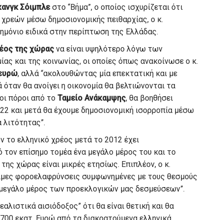
ανγκ Σόιμπλε
στο “Βήμα”, ο οποίος ισχυρίζεται ότι
 χρεών μέσω δημοσιονομικής πειθαρχίας, ο κ.
νημόνιο ειδικά στην περίπτωση της Ελλάδας.
ρέος της χώρας
να είναι υψηλότερο λόγω των
ίας και της κοινωνίας, οι οποίες όπως ανακοίνωσε ο κ.
 ευρώ
, αλλά “ακολουθώντας μία επεκτατική και με
 όταν θα ανοίγει η οικονομία θα βελτιώνονται τα
 οι πόροι από το
Ταμείο Ανάκαμψης
, θα βοηθήσει
2 και μετά θα έχουμε δημοσιονομική ισορροπία μέσω
 λιτότητας”.
 το ελληνικό χρέος μετά το 2012 έχει
 τον επίσημο τομέα ένα μεγάλο μέρος του και το
της χώρας είναι μικρές ετησίως. Επιπλέον, ο κ.
ιμες φοροελαφρύνσεις συμφωνημένες με τους θεσμούς
α μεγάλο μέρος των προεκλογικών μας δεσμεύσεων”.
“ρεαλιστικά αισιόδοξος” ότι θα είναι θετική και θα
 700 εκατ. Ευρώ από τα διακρατούμενα ελληνικά