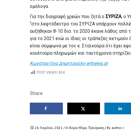
ομόλογα.
Για την διαγραφή χρεών που ζητά ο
ΣΥΡΙΖΑ
, ο 
“στο λεφτόδεντρο του ΣΥΡΙΖΑ υπάρχουν πολλές
αυξήθηκαν 8-10 δισ. το 2020 έκανε λάθος από 
για το 2021 ενώ οι ίδιες οι τράπεζες εκτιμούν 
είναι σύμφωνα με τον κ. Σταϊκούρα ότι έχει ε
κουλτούρα πληρωμών και ταυτόχρονα στηρίζει 
Κωνσταντίνα Δημητρούλη ertnews.gr
POST VIEWS:
824
Share
26 Απριλίου, 2021
/ In
Κύριο Θέμα
,
Τηλεόραση
/ By
author
/