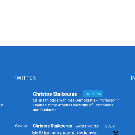
TWITTER
I
Christos Staikouras
Follow
MP in Fthiotida with Nea Demokratia - Professor in
ια
Finance at the Athens University of Economics
and Business
Avatar
Christos Staikouras
@cstaikouras
·
2 Αυγ
Με θλίψη αποχαιρετώ τον Ιωάννη