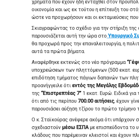
χρήματα που έχουν ήδη ενταχθεί στον προϋπολ
οικονομία και ως εκ τούτου η επίτευξη του στ
ώστε να προχωρήσουν και οι εκταμιεύσεις που 
Σκιαγραφώντας το σχέδιο για την στήριξη της 
παρουσιάζεται αυτή την ώρα στο
Υπουργικό Σ
θα προχωρά προς την επαναλειτουργία, η πολιτ
αυτά τα πρώτα βήματα.
Αναφέρθηκε εκτενώς στο νέο πρόγραμμα
“Γέφ
υποχρεώσεων των πληττόμενων (500 εκατ. ευρ
επιδότηση τμήματος πάγιων δαπανών των πλητ
προανήγγειλε ότι
εντός της Μεγάλης Εβδομάδ
της
“Επιστρεπτέας 7”
1 εκατ. Ευρώ. Ειδικά γι
ότι από τις περίπου
700.00 αιτήσεις
, έχουν γί
παρουσιάσει αύξηση τζίρου το πρώτο τρίμηνο τ
Ο κ. Σταϊκούρας ανέφερε ακόμα ότι υπάρχουν 
σχεδιαστούν
μέσω ΕΣΠΑ
με επισπεύδοντα το υ
κλάδους που παρέμειναν κλειστοί και έχουν πλ