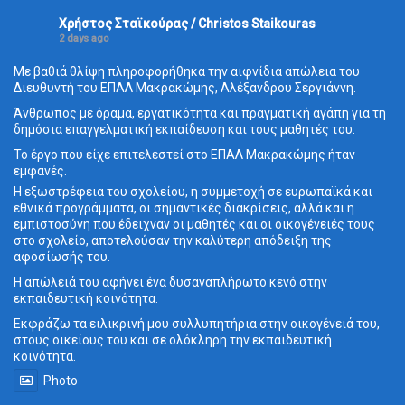
Χρήστος Σταϊκούρας / Christos Staikouras
2 days ago
Με βαθιά θλίψη πληροφορήθηκα την αιφνίδια απώλεια του
Διευθυντή του ΕΠΑΛ Μακρακώμης, Αλέξανδρου Σεργιάννη.
Άνθρωπος με όραμα, εργατικότητα και πραγματική αγάπη για τη
δημόσια επαγγελματική εκπαίδευση και τους μαθητές του.
Το έργο που είχε επιτελεστεί στο ΕΠΑΛ Μακρακώμης ήταν
εμφανές.
Η εξωστρέφεια του σχολείου, η συμμετοχή σε ευρωπαϊκά και
εθνικά προγράμματα, οι σημαντικές διακρίσεις, αλλά και η
εμπιστοσύνη που έδειχναν οι μαθητές και οι οικογένειές τους
στο σχολείο, αποτελούσαν την καλύτερη απόδειξη της
αφοσίωσής του.
Η απώλειά του αφήνει ένα δυσαναπλήρωτο κενό στην
εκπαιδευτική κοινότητα.
Εκφράζω τα ειλικρινή μου συλλυπητήρια στην οικογένειά του,
στους οικείους του και σε ολόκληρη την εκπαιδευτική
κοινότητα.
Photo