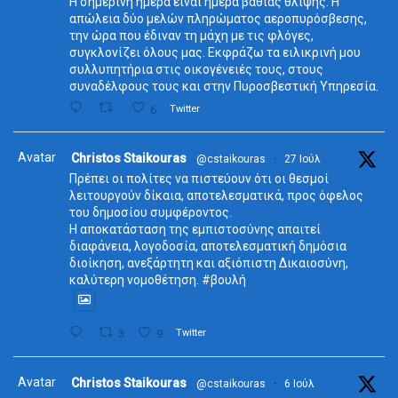
Η σημερινή ημέρα είναι ημέρα βαθιάς θλίψης. Η
απώλεια δύο μελών πληρώματος αεροπυρόσβεσης,
την ώρα που έδιναν τη μάχη με τις φλόγες,
συγκλονίζει όλους μας. Εκφράζω τα ειλικρινή μου
συλλυπητήρια στις οικογένειές τους, στους
συναδέλφους τους και στην Πυροσβεστική Υπηρεσία.
6
Twitter
Avatar
Christos Staikouras
@cstaikouras
·
27 Ιούλ
Πρέπει οι πολίτες να πιστεύουν ότι οι θεσμοί
λειτουργούν δίκαια, αποτελεσματικά, προς όφελος
του δημοσίου συμφέροντος.
Η αποκατάσταση της εμπιστοσύνης απαιτεί
διαφάνεια, λογοδοσία, αποτελεσματική δημόσια
διοίκηση, ανεξάρτητη και αξιόπιστη Δικαιοσύνη,
καλύτερη νομοθέτηση. #βουλή
3
9
Twitter
Avatar
Christos Staikouras
@cstaikouras
·
6 Ιούλ