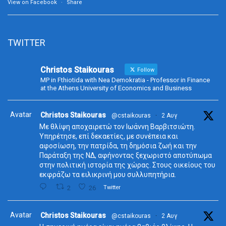
View on Facebook
·
Share
TWITTER
Christos Staikouras
Follow
MP in Fthiotida with Nea Demokratia - Professor in Finance
at the Athens University of Economics and Business
Avatar
Christos Staikouras
@cstaikouras
·
2 Αυγ
Με θλίψη αποχαιρετώ τον Ιωάννη Βαρβιτσιώτη.
Υπηρέτησε, επί δεκαετίες, με συνέπεια και
αφοσίωση, την πατρίδα, τη δημόσια ζωή και την
Παράταξη της ΝΔ, αφήνοντας ξεχωριστό αποτύπωμα
στην πολιτική ιστορία της χώρας. Στους οικείους του
εκφράζω τα ειλικρινή μου συλλυπητήρια.
2
26
Twitter
Avatar
Christos Staikouras
@cstaikouras
·
2 Αυγ