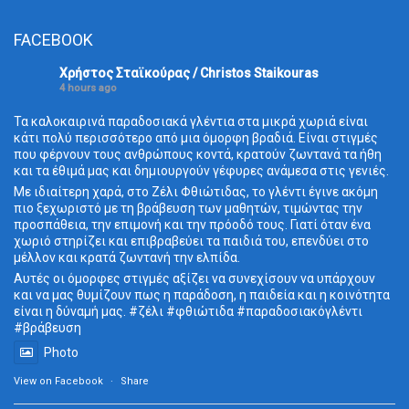
FACEBOOK
Χρήστος Σταϊκούρας / Christos Staikouras
4 hours ago
Τα καλοκαιρινά παραδοσιακά γλέντια στα μικρά χωριά είναι
κάτι πολύ περισσότερο από μια όμορφη βραδιά. Είναι στιγμές
που φέρνουν τους ανθρώπους κοντά, κρατούν ζωντανά τα ήθη
και τα έθιμά μας και δημιουργούν γέφυρες ανάμεσα στις γενιές.
Με ιδιαίτερη χαρά, στο Ζέλι Φθιώτιδας, το γλέντι έγινε ακόμη
πιο ξεχωριστό με τη βράβευση των μαθητών, τιμώντας την
προσπάθεια, την επιμονή και την πρόοδό τους. Γιατί όταν ένα
χωριό στηρίζει και επιβραβεύει τα παιδιά του, επενδύει στο
μέλλον και κρατά ζωντανή την ελπίδα.
Αυτές οι όμορφες στιγμές αξίζει να συνεχίσουν να υπάρχουν
και να μας θυμίζουν πως η παράδοση, η παιδεία και η κοινότητα
είναι η δύναμή μας. #ζέλι #φθιώτιδα #παραδοσιακόγλέντι
#βράβευση
Photo
View on Facebook
·
Share