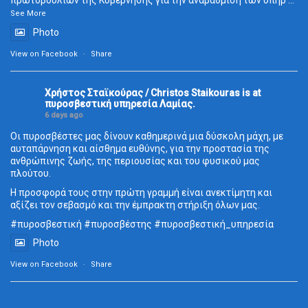
πρωτοβουλιών της Κυβέρνησης για την αναβάθμιση των υπηρ
...
See More
Photo
View on Facebook
·
Share
Χρήστος Σταϊκούρας / Christos Staikouras
is at
πυροσβεστική υπηρεσία Λαμίας.
6 days ago
Οι πυροσβέστες μας δίνουν καθημερινά μια δύσκολη μάχη, με
αυταπάρνηση και αίσθημα ευθύνης, για την προστασία της
ανθρώπινης ζωής, της περιουσίας και του φυσικού μας
πλούτου.
Η προσφορά τους στην πρώτη γραμμή είναι ανεκτίμητη και
αξίζει τον σεβασμό και την έμπρακτη στήριξη όλων μας.
#πυροσβεστική
#πυροσβέστης
#πυροσβεστική_
υπηρεσία
Photo
View on Facebook
·
Share