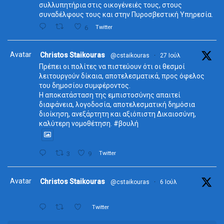
συλλυπητήρια στις οικογένειές τους, στους
συναδέλφους τους και στην Πυροσβεστική Υπηρεσία.
6
Twitter
Avatar
Christos Staikouras
@cstaikouras
·
27 Ιούλ
Πρέπει οι πολίτες να πιστεύουν ότι οι θεσμοί
λειτουργούν δίκαια, αποτελεσματικά, προς όφελος
του δημοσίου συμφέροντος.
Η αποκατάσταση της εμπιστοσύνης απαιτεί
διαφάνεια, λογοδοσία, αποτελεσματική δημόσια
διοίκηση, ανεξάρτητη και αξιόπιστη Δικαιοσύνη,
καλύτερη νομοθέτηση. #βουλή
3
9
Twitter
Avatar
Christos Staikouras
@cstaikouras
·
6 Ιούλ
Twitter