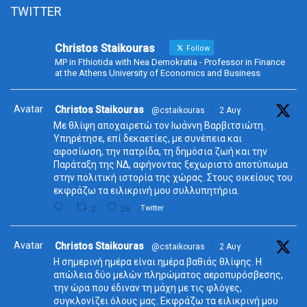
TWITTER
Christos Staikouras
Follow
MP in Fthiotida with Nea Demokratia - Professor in Finance
at the Athens University of Economics and Business
Avatar
Christos Staikouras
@cstaikouras
·
2 Αυγ
Με θλίψη αποχαιρετώ τον Ιωάννη Βαρβιτσιώτη.
Υπηρέτησε, επί δεκαετίες, με συνέπεια και
αφοσίωση, την πατρίδα, τη δημόσια ζωή και την
Παράταξη της ΝΔ, αφήνοντας ξεχωριστό αποτύπωμα
στην πολιτική ιστορία της χώρας. Στους οικείους του
εκφράζω τα ειλικρινή μου συλλυπητήρια.
2
26
Twitter
Avatar
Christos Staikouras
@cstaikouras
·
2 Αυγ
Η σημερινή ημέρα είναι ημέρα βαθιάς θλίψης. Η
απώλεια δύο μελών πληρώματος αεροπυρόσβεσης,
την ώρα που έδιναν τη μάχη με τις φλόγες,
συγκλονίζει όλους μας. Εκφράζω τα ειλικρινή μου