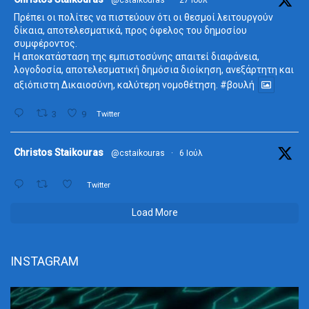
Πρέπει οι πολίτες να πιστεύουν ότι οι θεσμοί λειτουργούν
δίκαια, αποτελεσματικά, προς όφελος του δημοσίου
συμφέροντος.
Η αποκατάσταση της εμπιστοσύνης απαιτεί διαφάνεια,
λογοδοσία, αποτελεσματική δημόσια διοίκηση, ανεξάρτητη και
αξιόπιστη Δικαιοσύνη, καλύτερη νομοθέτηση.
#βουλή
3
9
Twitter
ta
Christos Staikouras
@cstaikouras
·
6 Ιούλ
Twitter
Load More
INSTAGRAM