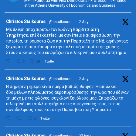
MP in Fthiotida with Nea Demokratia - Professor in Finance
at the Athens University of Economics and Business
ta
Christos Staikouras
@cstaikouras
·
2 Αυγ
Με θλίψη αποχαιρετώ τον Ιωάννη Βαρβιτσιώτη.
Υπηρέτησε, επί δεκαετίες, με συνέπεια και αφοσίωση, την
πατρίδα, τη δημόσια ζωή και την Παράταξη της ΝΔ, αφήνοντας
ξεχωριστό αποτύπωμα στην πολιτική ιστορία της χώρας.
Στους οικείους του εκφράζω τα ειλικρινή μου συλλυπητήρια.
2
26
Twitter
ta
Christos Staikouras
@cstaikouras
·
2 Αυγ
Η σημερινή ημέρα είναι ημέρα βαθιάς θλίψης. Η απώλεια
δύο μελών πληρώματος αεροπυρόσβεσης, την ώρα που έδιναν
τη μάχη με τις φλόγες, συγκλονίζει όλους μας. Εκφράζω τα
ειλικρινή μου συλλυπητήρια στις οικογένειές τους, στους
συναδέλφους τους και στην Πυροσβεστική Υπηρεσία.
6
Twitter
ta
Christos Staikouras
@cstaikouras
·
27 Ιούλ