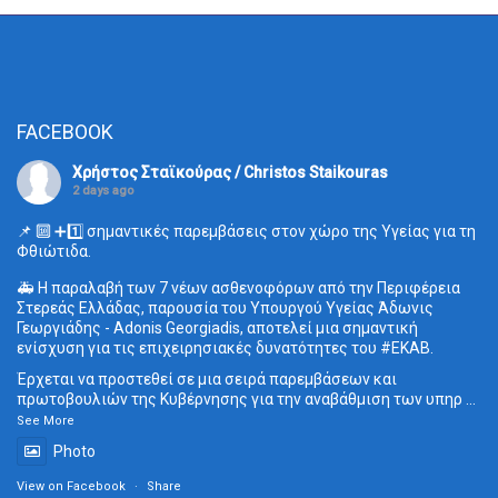
FACEBOOK
Χρήστος Σταϊκούρας / Christos Staikouras
2 days ago
📌 🔟 ➕1️⃣ σημαντικές παρεμβάσεις στον χώρο της Υγείας για τη
Φθιώτιδα.
🚑 Η παραλαβή των 7 νέων ασθενοφόρων από την Περιφέρεια
Στερεάς Ελλάδας, παρουσία του Υπουργού Υγείας Άδωνις
Γεωργιάδης - Adonis Georgiadis, αποτελεί μια σημαντική
ενίσχυση για τις επιχειρησιακές δυνατότητες του
#ΕΚΑΒ
.
Έρχεται να προστεθεί σε μια σειρά παρεμβάσεων και
πρωτοβουλιών της Κυβέρνησης για την αναβάθμιση των υπηρ
...
See More
Photo
View on Facebook
·
Share