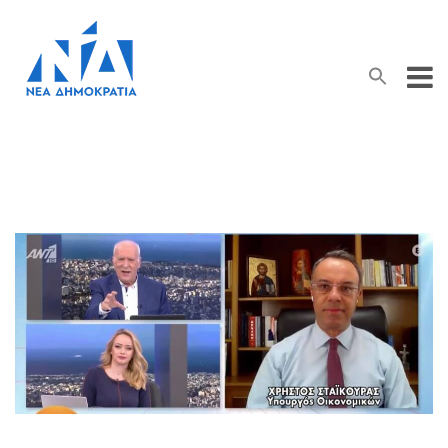
Search Button
Search
for: