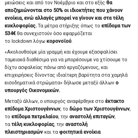
μειώσεις και από τον Νοέμβριο και στο εξής
θα
αποζημιώνονται στο 50% οι ιδιοκτήτες που χάνουν
ενοίκια, ενώ αλλαγές μπορεί να γίνουν και στα τέλη
κυκλοφορίας.
Τα μέτρα στήριξης όπως το
επίδομα των
534€
θα συνεχιστούν όσο εφαρμόζεται
το lockdown λόγω
κορονοϊού
.
«Ακολουθούμε μία γραμμή και έχουμε εξασφαλίσει
ταμειακά διαθέσιμα για να μπορέσουμε να χτίσουμε το
δίχτυ ασφαλείας πάνω από εργαζόμενους, και
επιχειρήσεις δίνοντας ιδιαίτερη βαρύτητα στα χαμηλά
εισοδηματικά στρώματα» δήλωσε μεταξύ άλλων
ο
υπουργός Οικονομικών.
Μεταξύ άλλων, ο υπουργός αναφέρθηκε στο
έκτακτο
επίδομα Χριστουγέννων
, το
δώρο των Χριστουγέννων
,
το
επίδομα πετρελαίου
, την
αναστολή επιταγών
,
τα
τέλη κυκλοφορίας
, την
αναστολή
πλειστηριασμών
και τα
φοιτητικά ενοίκια
.