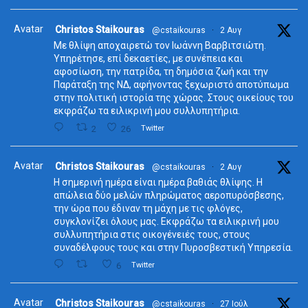
Avatar
Christos Staikouras
@cstaikouras
·
2 Αυγ
Με θλίψη αποχαιρετώ τον Ιωάννη Βαρβιτσιώτη.
Υπηρέτησε, επί δεκαετίες, με συνέπεια και
αφοσίωση, την πατρίδα, τη δημόσια ζωή και την
Παράταξη της ΝΔ, αφήνοντας ξεχωριστό αποτύπωμα
στην πολιτική ιστορία της χώρας. Στους οικείους του
εκφράζω τα ειλικρινή μου συλλυπητήρια.
2
26
Twitter
Avatar
Christos Staikouras
@cstaikouras
·
2 Αυγ
Η σημερινή ημέρα είναι ημέρα βαθιάς θλίψης. Η
απώλεια δύο μελών πληρώματος αεροπυρόσβεσης,
την ώρα που έδιναν τη μάχη με τις φλόγες,
συγκλονίζει όλους μας. Εκφράζω τα ειλικρινή μου
συλλυπητήρια στις οικογένειές τους, στους
συναδέλφους τους και στην Πυροσβεστική Υπηρεσία.
6
Twitter
Avatar
Christos Staikouras
@cstaikouras
·
27 Ιούλ