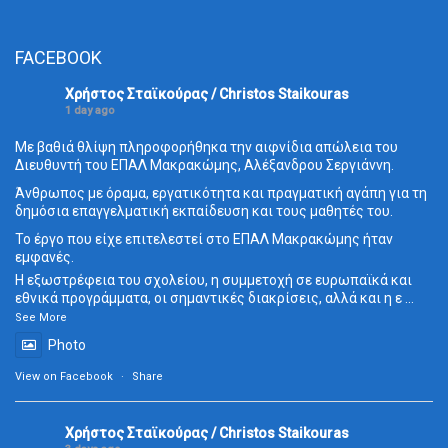
FACEBOOK
Χρήστος Σταϊκούρας / Christos Staikouras
1 day ago
Με βαθιά θλίψη πληροφορήθηκα την αιφνίδια απώλεια του
Διευθυντή του ΕΠΑΛ Μακρακώμης, Αλέξανδρου Σεργιάννη.
Άνθρωπος με όραμα, εργατικότητα και πραγματική αγάπη για τη
δημόσια επαγγελματική εκπαίδευση και τους μαθητές του.
Το έργο που είχε επιτελεστεί στο ΕΠΑΛ Μακρακώμης ήταν
εμφανές.
Η εξωστρέφεια του σχολείου, η συμμετοχή σε ευρωπαϊκά και
εθνικά προγράμματα, οι σημαντικές διακρίσεις, αλλά και η ε
...
See More
Photo
View on Facebook
·
Share
Χρήστος Σταϊκούρας / Christos Staikouras