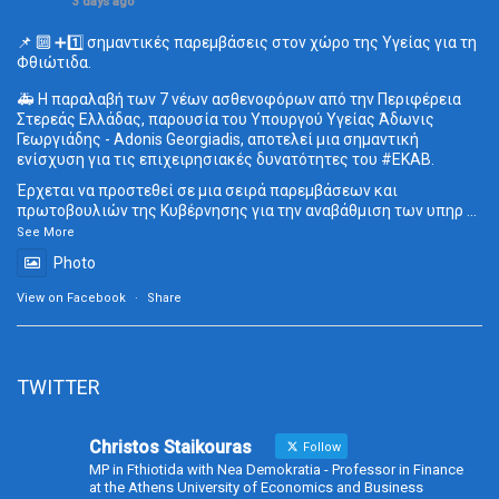
3 days ago
📌 🔟 ➕1️⃣ σημαντικές παρεμβάσεις στον χώρο της Υγείας για τη
Φθιώτιδα.
🚑 Η παραλαβή των 7 νέων ασθενοφόρων από την Περιφέρεια
Στερεάς Ελλάδας, παρουσία του Υπουργού Υγείας Άδωνις
Γεωργιάδης - Adonis Georgiadis, αποτελεί μια σημαντική
ενίσχυση για τις επιχειρησιακές δυνατότητες του
#ΕΚΑΒ
.
Έρχεται να προστεθεί σε μια σειρά παρεμβάσεων και
πρωτοβουλιών της Κυβέρνησης για την αναβάθμιση των υπηρ
...
See More
Photo
View on Facebook
·
Share
TWITTER
Christos Staikouras
Follow
MP in Fthiotida with Nea Demokratia - Professor in Finance
at the Athens University of Economics and Business