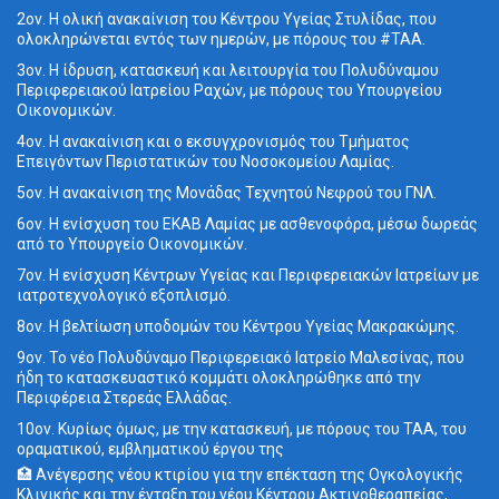
2ον. Η ολική ανακαίνιση του Κέντρου Υγείας Στυλίδας, που
ολοκληρώνεται εντός των ημερών, με πόρους του #ΤΑΑ.
3ον. Η ίδρυση, κατασκευή και λειτουργία του Πολυδύναμου
Περιφερειακού Ιατρείου Ραχών, με πόρους του Υπουργείου
Οικονομικών.
4ον. Η ανακαίνιση και ο εκσυγχρονισμός του Τμήματος
Επειγόντων Περιστατικών του Νοσοκομείου Λαμίας.
5ον. Η ανακαίνιση της Μονάδας Τεχνητού Νεφρού του ΓΝΛ.
6ον. Η ενίσχυση του ΕΚΑΒ Λαμίας με ασθενοφόρα, μέσω δωρεάς
από το Υπουργείο Οικονομικών.
7ον. Η ενίσχυση Κέντρων Υγείας και Περιφερειακών Ιατρείων με
ιατροτεχνολογικό εξοπλισμό.
8ον. Η βελτίωση υποδομών του Κέντρου Υγείας Μακρακώμης.
9ον. Το νέο Πολυδύναμο Περιφερειακό Ιατρείο Μαλεσίνας, που
ήδη το κατασκευαστικό κομμάτι ολοκληρώθηκε από την
Περιφέρεια Στερεάς Ελλάδας.
10ον. Κυρίως όμως, με την κατασκευή, με πόρους του ΤΑΑ, του
οραματικού, εμβληματικού έργου της
🏥 Ανέγερσης νέου κτιρίου για την επέκταση της Ογκολογικής
Κλινικής και την ένταξη του νέου Κέντρου Ακτινοθεραπείας,