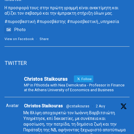
Η προσφορά τους στην πρώτη γραμμή είναι ανεκτίμητη και
αξίζει τον σεβασμό και την έμπρακτη στήριξη όλων μας.
#πυροσβεστική #πυροσβέστης #πυροσβεστική_υπηρεσία
Photo
View on Facebook
·
Share
TWITTER
Christos Staikouras
Follow
MP in Fthiotida with Nea Demokratia - Professor in Finance
at the Athens University of Economics and Business
Avatar
Christos Staikouras
@cstaikouras
·
2 Αυγ
Με θλίψη αποχαιρετώ τον Ιωάννη Βαρβιτσιώτη.
Υπηρέτησε, επί δεκαετίες, με συνέπεια και
αφοσίωση, την πατρίδα, τη δημόσια ζωή και την
Παράταξη της ΝΔ, αφήνοντας ξεχωριστό αποτύπωμα