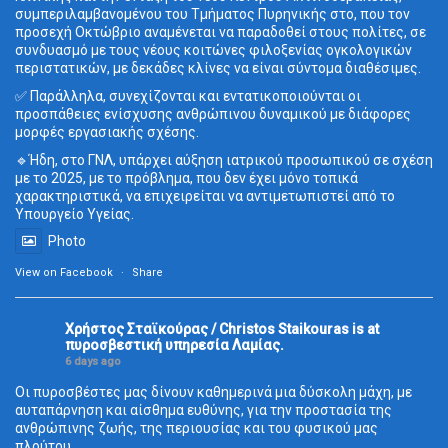
συμπεριλαμβανομένου του Τμήματος Πυρηνικής στο, που τον
προσεχή Οκτώβριο αναμένεται να παραδοθεί στους πολίτες, σε
συνδυασμό με τους νέους κοιτώνες φιλοξενίας ογκολογικών
περιστατικών, με δεκάδες κλίνες να είναι σύντομα διαθέσιμες.
✅ Παράλληλα, συνεχίζονται και εντατικοποιούνται οι
προσπάθειες ενίσχυσης ανθρώπινου δυναμικού με διάφορες
μορφές εργασιακής σχέσης.
🔹Ήδη, στο ΓΝΛ, υπάρχει αύξηση ιατρικού προσωπικού σε σχέση
με το 2025, με το πρόβλημα, που δεν έχει μόνο τοπικά
χαρακτηριστικά, να επιχειρείται να αντιμετωπιστεί από το
Υπουργείο Υγείας.
Photo
View on Facebook
·
Share
Χρήστος Σταϊκούρας / Christos Staikouras
is at
πυροσβεστική υπηρεσία Λαμίας.
6 days ago
Οι πυροσβέστες μας δίνουν καθημερινά μια δύσκολη μάχη, με
αυταπάρνηση και αίσθημα ευθύνης, για την προστασία της
ανθρώπινης ζωής, της περιουσίας και του φυσικού μας
πλούτου.