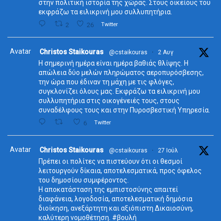
στην πολιτική ιστορία της χώρας. Στους οικείους του
εκφράζω τα ειλικρινή μου συλλυπητήρια.
2
26
Twitter
Avatar
Christos Staikouras
@cstaikouras
·
2 Αυγ
Η σημερινή ημέρα είναι ημέρα βαθιάς θλίψης. Η
απώλεια δύο μελών πληρώματος αεροπυρόσβεσης,
την ώρα που έδιναν τη μάχη με τις φλόγες,
συγκλονίζει όλους μας. Εκφράζω τα ειλικρινή μου
συλλυπητήρια στις οικογένειές τους, στους
συναδέλφους τους και στην Πυροσβεστική Υπηρεσία.
6
Twitter
Avatar
Christos Staikouras
@cstaikouras
·
27 Ιούλ
Πρέπει οι πολίτες να πιστεύουν ότι οι θεσμοί
λειτουργούν δίκαια, αποτελεσματικά, προς όφελος
του δημοσίου συμφέροντος.
Η αποκατάσταση της εμπιστοσύνης απαιτεί
διαφάνεια, λογοδοσία, αποτελεσματική δημόσια
διοίκηση, ανεξάρτητη και αξιόπιστη Δικαιοσύνη,
καλύτερη νομοθέτηση. #βουλή