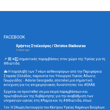
FACEBOOK
Χρήστος Σταϊκούρας / Christos Staikouras
2 days ago
📌 🔟 ➕1️⃣ σημαντικές παρεμβάσεις στον χώρο της Υγείας για τη
Φθιώτιδα.
🚑 Η παραλαβή των 7 νέων ασθενοφόρων από την Περιφέρεια
Στερεάς Ελλάδας, παρουσία του Υπουργού Υγείας Άδωνις
Γεωργιάδης - Adonis Georgiadis, αποτελεί μια σημαντική
ενίσχυση για τις επιχειρησιακές δυνατότητες του #ΕΚΑΒ.
Έρχεται να προστεθεί σε μια σειρά παρεμβάσεων και
πρωτοβουλιών της Κυβέρνησης για την αναβάθμιση των
υπηρεσιών υγείας στη #Λαμία και τη #Φθιώτιδα, όπως:
1ον. Η 24ωρη λειτουργία του Κέντρου Υγείας Καμένων Βούρλων.