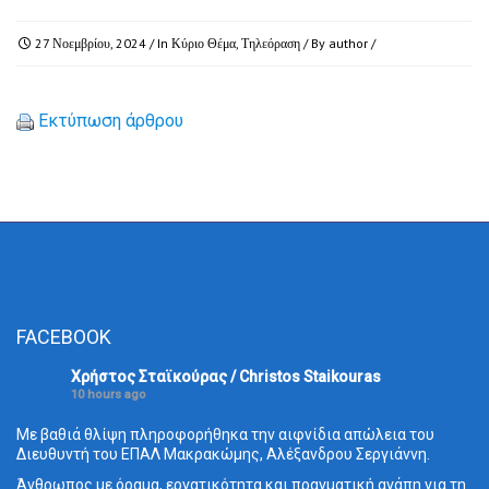
27 Νοεμβρίου, 2024
/ In
Κύριο Θέμα
,
Τηλεόραση
/ By
author
/
Εκτύπωση άρθρου
FACEBOOK
Χρήστος Σταϊκούρας / Christos Staikouras
10 hours ago
Με βαθιά θλίψη πληροφορήθηκα την αιφνίδια απώλεια του
Διευθυντή του ΕΠΑΛ Μακρακώμης, Αλέξανδρου Σεργιάννη.
Άνθρωπος με όραμα, εργατικότητα και πραγματική αγάπη για τη