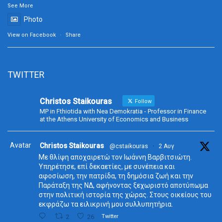
See More
Photo
View on Facebook
·
Share
TWITTER
Christos Staikouras
Follow
MP in Fthiotida with Nea Demokratia - Professor in Finance
at the Athens University of Economics and Business
Avatar
Christos Staikouras
@cstaikouras
·
2 Αυγ
Με θλίψη αποχαιρετώ τον Ιωάννη Βαρβιτσιώτη.
Υπηρέτησε, επί δεκαετίες, με συνέπεια και
αφοσίωση, την πατρίδα, τη δημόσια ζωή και την
Παράταξη της ΝΔ, αφήνοντας ξεχωριστό αποτύπωμα
στην πολιτική ιστορία της χώρας. Στους οικείους του
εκφράζω τα ειλικρινή μου συλλυπητήρια.
2
26
Twitter