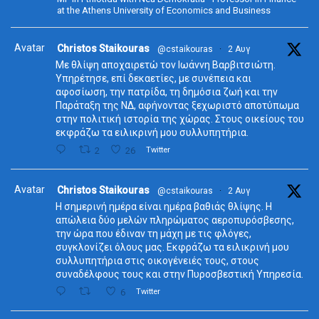
at the Athens University of Economics and Business
Avatar
Christos Staikouras
@cstaikouras
·
2 Αυγ
Με θλίψη αποχαιρετώ τον Ιωάννη Βαρβιτσιώτη.
Υπηρέτησε, επί δεκαετίες, με συνέπεια και
αφοσίωση, την πατρίδα, τη δημόσια ζωή και την
Παράταξη της ΝΔ, αφήνοντας ξεχωριστό αποτύπωμα
στην πολιτική ιστορία της χώρας. Στους οικείους του
εκφράζω τα ειλικρινή μου συλλυπητήρια.
2
26
Twitter
Avatar
Christos Staikouras
@cstaikouras
·
2 Αυγ
Η σημερινή ημέρα είναι ημέρα βαθιάς θλίψης. Η
απώλεια δύο μελών πληρώματος αεροπυρόσβεσης,
την ώρα που έδιναν τη μάχη με τις φλόγες,
συγκλονίζει όλους μας. Εκφράζω τα ειλικρινή μου
συλλυπητήρια στις οικογένειές τους, στους
συναδέλφους τους και στην Πυροσβεστική Υπηρεσία.
6
Twitter