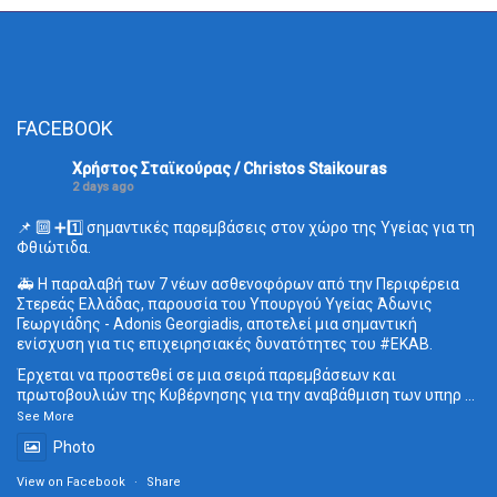
FACEBOOK
Χρήστος Σταϊκούρας / Christos Staikouras
2 days ago
📌 🔟 ➕1️⃣ σημαντικές παρεμβάσεις στον χώρο της Υγείας για τη
Φθιώτιδα.
🚑 Η παραλαβή των 7 νέων ασθενοφόρων από την Περιφέρεια
Στερεάς Ελλάδας, παρουσία του Υπουργού Υγείας Άδωνις
Γεωργιάδης - Adonis Georgiadis, αποτελεί μια σημαντική
ενίσχυση για τις επιχειρησιακές δυνατότητες του
#ΕΚΑΒ
.
Έρχεται να προστεθεί σε μια σειρά παρεμβάσεων και
πρωτοβουλιών της Κυβέρνησης για την αναβάθμιση των υπηρ
...
See More
Photo
View on Facebook
·
Share