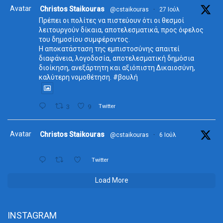
Avatar
Christos Staikouras
@cstaikouras
·
27 Ιούλ
Πρέπει οι πολίτες να πιστεύουν ότι οι θεσμοί
λειτουργούν δίκαια, αποτελεσματικά, προς όφελος
του δημοσίου συμφέροντος.
Η αποκατάσταση της εμπιστοσύνης απαιτεί
διαφάνεια, λογοδοσία, αποτελεσματική δημόσια
διοίκηση, ανεξάρτητη και αξιόπιστη Δικαιοσύνη,
καλύτερη νομοθέτηση. #βουλή
3
9
Twitter
Avatar
Christos Staikouras
@cstaikouras
·
6 Ιούλ
Twitter
Load More
INSTAGRAM