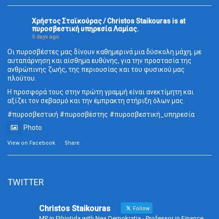
Χρήστος Σταϊκούρας / Christos Staikouras
is at
πυροσβεστική υπηρεσία Λαμίας.
5 days ago
Οι πυροσβέστες μας δίνουν καθημερινά μια δύσκολη μάχη, με
αυταπάρνηση και αίσθημα ευθύνης, για την προστασία της
ανθρώπινης ζωής, της περιουσίας και του φυσικού μας
πλούτου.
Η προσφορά τους στην πρώτη γραμμή είναι ανεκτίμητη και
αξίζει τον σεβασμό και την έμπρακτη στήριξη όλων μας.
#πυροσβεστική
#πυροσβέστης
#πυροσβεστική_
υπηρεσία
Photo
View on Facebook
·
Share
TWITTER
Christos Staikouras
Follow
MP in Fthiotida with Nea Demokratia - Professor in Finance