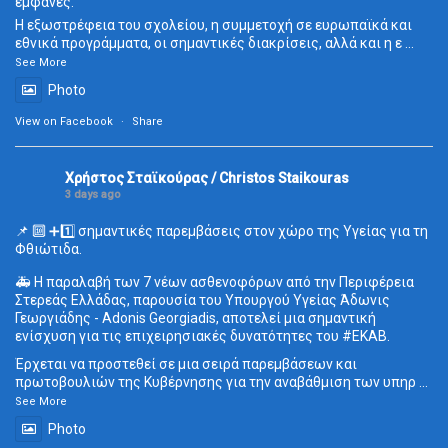
εμφανές.
Η εξωστρέφεια του σχολείου, η συμμετοχή σε ευρωπαϊκά και
εθνικά προγράμματα, οι σημαντικές διακρίσεις, αλλά και η ε
...
See More
Photo
View on Facebook
·
Share
Χρήστος Σταϊκούρας / Christos Staikouras
3 days ago
📌 🔟 ➕1️⃣ σημαντικές παρεμβάσεις στον χώρο της Υγείας για τη
Φθιώτιδα.
🚑 Η παραλαβή των 7 νέων ασθενοφόρων από την Περιφέρεια
Στερεάς Ελλάδας, παρουσία του Υπουργού Υγείας Άδωνις
Γεωργιάδης - Adonis Georgiadis, αποτελεί μια σημαντική
ενίσχυση για τις επιχειρησιακές δυνατότητες του
#ΕΚΑΒ
.
Έρχεται να προστεθεί σε μια σειρά παρεμβάσεων και
πρωτοβουλιών της Κυβέρνησης για την αναβάθμιση των υπηρ
...
See More
Photo