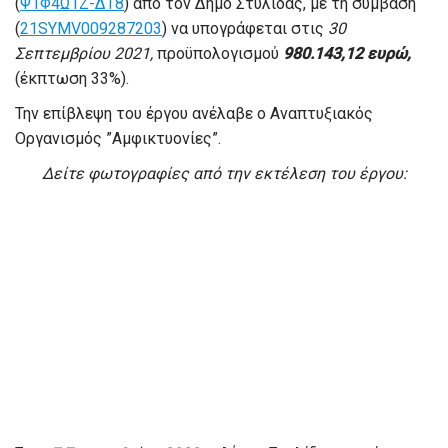
(
Ψ1Φ4Ω1Ζ-ΔΤ8
) από τον Δήμο Στυλίδας, με τη σύμβαση
(
21SYMV009287203
) να υπογράφεται στις
30
Σεπτεμβρίου 2021,
προϋπολογισμού
980.143,12 ευρώ,
(έκπτωση 33%).
Την επίβλεψη του έργου ανέλαβε ο Αναπτυξιακός
Οργανισμός ”Αμφικτυονίες”.
Δείτε φωτογραφίες από την εκτέλεση του έργου: