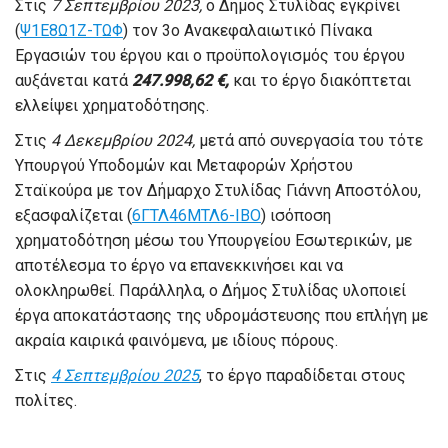
Στις
7 Σεπτεμβρίου 2023,
ο Δήμος Στυλίδας εγκρίνει
(
Ψ1Ε8Ω1Ζ-ΤΩΦ
) τον 3ο Ανακεφαλαιωτικό Πίνακα
Εργασιών του έργου και ο προϋπολογισμός του έργου
αυξάνεται κατά
247.998,62 €,
και το έργο διακόπτεται
ελλείψει χρηματοδότησης.
Στις
4 Δεκεμβρίου 2024,
μετά από συνεργασία του τότε
Υπουργού Υποδομών και Μεταφορών Χρήστου
Σταϊκούρα με τον Δήμαρχο Στυλίδας Γιάννη Αποστόλου,
εξασφαλίζεται (
6ΓΤΛ46ΜΤΛ6-ΙΒΟ
) ισόποση
χρηματοδότηση μέσω του Υπουργείου Εσωτερικών, με
αποτέλεσμα το έργο να επανεκκινήσει και να
ολοκληρωθεί. Παράλληλα, ο Δήμος Στυλίδας υλοποιεί
έργα αποκατάστασης της υδρομάστευσης που επλήγη με
ακραία καιρικά φαινόμενα, με ιδίους πόρους.
Στις
4 Σεπτεμβρίου 2025
, το έργο παραδίδεται στους
πολίτες.