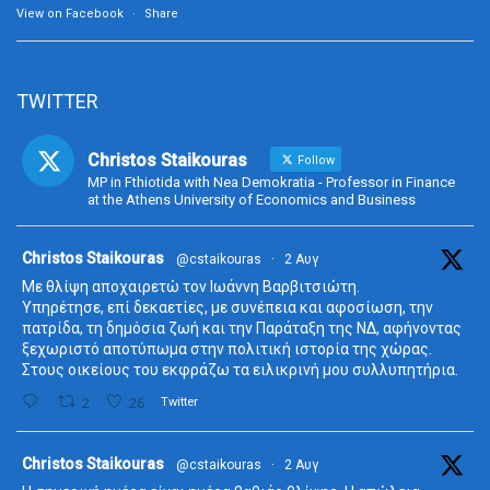
View on Facebook
·
Share
TWITTER
Christos Staikouras
Follow
MP in Fthiotida with Nea Demokratia - Professor in Finance
at the Athens University of Economics and Business
ta
Christos Staikouras
@cstaikouras
·
2 Αυγ
Με θλίψη αποχαιρετώ τον Ιωάννη Βαρβιτσιώτη.
Υπηρέτησε, επί δεκαετίες, με συνέπεια και αφοσίωση, την
πατρίδα, τη δημόσια ζωή και την Παράταξη της ΝΔ, αφήνοντας
ξεχωριστό αποτύπωμα στην πολιτική ιστορία της χώρας.
Στους οικείους του εκφράζω τα ειλικρινή μου συλλυπητήρια.
2
26
Twitter
ta
Christos Staikouras
@cstaikouras
·
2 Αυγ