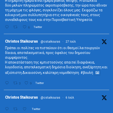
Η σημερινή ημέρα είναι ημέρα βαθιάς θλίψης. Η απώλεια
δύο μελών πληρώματος αεροπυρόσβεσης, την ώρα που έδιναν
τη μάχη με τις φλόγες, συγκλονίζει όλους μας. Εκφράζω τα
ειλικρινή μου συλλυπητήρια στις οικογένειές τους, στους
συναδέλφους τους και στην Πυροσβεστική Υπηρεσία.
6
Twitter
ta
Christos Staikouras
@cstaikouras
·
27 Ιούλ
Πρέπει οι πολίτες να πιστεύουν ότι οι θεσμοί λειτουργούν
δίκαια, αποτελεσματικά, προς όφελος του δημοσίου
συμφέροντος.
Η αποκατάσταση της εμπιστοσύνης απαιτεί διαφάνεια,
λογοδοσία, αποτελεσματική δημόσια διοίκηση, ανεξάρτητη και
αξιόπιστη Δικαιοσύνη, καλύτερη νομοθέτηση.
#βουλή
3
9
Twitter
ta
Christos Staikouras
@cstaikouras
·
6 Ιούλ
Twitter