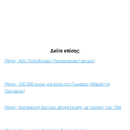
Δείτε επίσης:
Ράχες: Νέο Πολυδύναμο Περιφερειακό Ιατρείο
Ράχες: 200.000 ευρώ για έργα στο Γυμνάσιο (Μαριέττα
Γιαννάκου)
Ράχες: Κατασκευή δικτύου αποχέτευσης με πόρους του ΤΑΑ