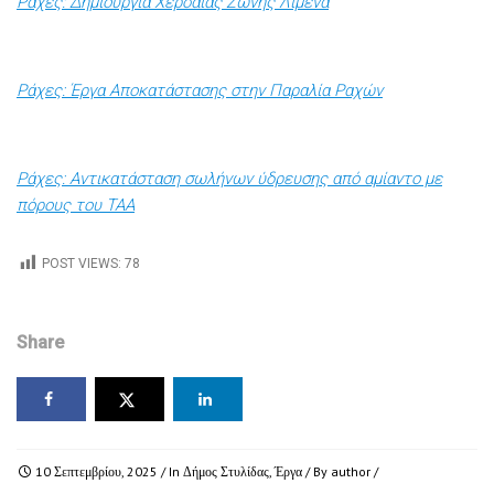
Ράχες: Δημιουργία Χερσαίας Ζώνης Λιμένα
Ράχες: Έργα Αποκατάστασης στην Παραλία Ραχών
Ράχες: Αντικατάσταση σωλήνων ύδρευσης από αμίαντο με
πόρους του ΤΑΑ
POST VIEWS:
78
Share
10 Σεπτεμβρίου, 2025
/ In
Δήμος Στυλίδας
,
Έργα
/ By
author
/