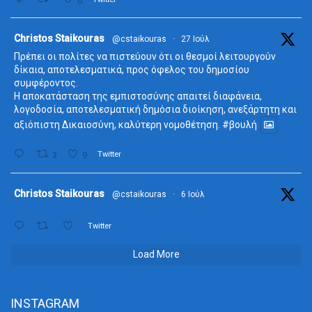
6
ta
Christos Staikouras
@cstaikouras
·
27 Ιούλ
Πρέπει οι πολίτες να πιστεύουν ότι οι θεσμοί λειτουργούν
δίκαια, αποτελεσματικά, προς όφελος του δημοσίου
συμφέροντος.
Η αποκατάσταση της εμπιστοσύνης απαιτεί διαφάνεια,
λογοδοσία, αποτελεσματική δημόσια διοίκηση, ανεξάρτητη και
αξιόπιστη Δικαιοσύνη, καλύτερη νομοθέτηση.
#βουλή
3
9
Twitter
ta
Christos Staikouras
@cstaikouras
·
6 Ιούλ
Twitter
Load More
INSTAGRAM