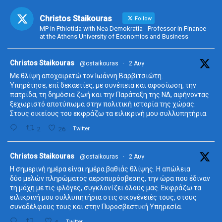
Christos Staikouras
Follow
MP in Fthiotida with Nea Demokratia - Professor in Finance
at the Athens University of Economics and Business
ta
Christos Staikouras
@cstaikouras
·
2 Αυγ
Με θλίψη αποχαιρετώ τον Ιωάννη Βαρβιτσιώτη.
Υπηρέτησε, επί δεκαετίες, με συνέπεια και αφοσίωση, την
πατρίδα, τη δημόσια ζωή και την Παράταξη της ΝΔ, αφήνοντας
ξεχωριστό αποτύπωμα στην πολιτική ιστορία της χώρας.
Στους οικείους του εκφράζω τα ειλικρινή μου συλλυπητήρια.
2
26
Twitter
ta
Christos Staikouras
@cstaikouras
·
2 Αυγ
Η σημερινή ημέρα είναι ημέρα βαθιάς θλίψης. Η απώλεια
δύο μελών πληρώματος αεροπυρόσβεσης, την ώρα που έδιναν
τη μάχη με τις φλόγες, συγκλονίζει όλους μας. Εκφράζω τα
ειλικρινή μου συλλυπητήρια στις οικογένειές τους, στους
συναδέλφους τους και στην Πυροσβεστική Υπηρεσία.
Twitter