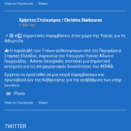
View on Facebook
·
Share
Χρήστος Σταϊκούρας / Christos Staikouras
3 days ago
📌 🔟 ➕1️⃣ σημαντικές παρεμβάσεις στον χώρο της Υγείας για τη
Φθιώτιδα.
🚑 Η παραλαβή των 7 νέων ασθενοφόρων από την Περιφέρεια
Στερεάς Ελλάδας, παρουσία του Υπουργού Υγείας Άδωνις
Γεωργιάδης - Adonis Georgiadis, αποτελεί μια σημαντική
ενίσχυση για τις επιχειρησιακές δυνατότητες του
#ΕΚΑΒ
.
Έρχεται να προστεθεί σε μια σειρά παρεμβάσεων και
πρωτοβουλιών της Κυβέρνησης για την αναβάθμιση των υπηρ
...
See More
Photo
View on Facebook
·
Share
TWITTER