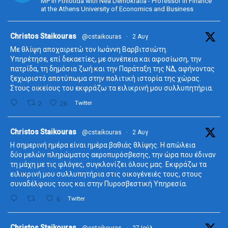
MP in Fthiotida with Nea Demokratia - Professor in Finance
at the Athens University of Economics and Business
ta
Christos Staikouras
@cstaikouras
·
2 Αυγ
Με θλίψη αποχαιρετώ τον Ιωάννη Βαρβιτσιώτη.
Υπηρέτησε, επί δεκαετίες, με συνέπεια και αφοσίωση, την
πατρίδα, τη δημόσια ζωή και την Παράταξη της ΝΔ, αφήνοντας
ξεχωριστό αποτύπωμα στην πολιτική ιστορία της χώρας.
Στους οικείους του εκφράζω τα ειλικρινή μου συλλυπητήρια.
2
26
Twitter
ta
Christos Staikouras
@cstaikouras
·
2 Αυγ
Η σημερινή ημέρα είναι ημέρα βαθιάς θλίψης. Η απώλεια
δύο μελών πληρώματος αεροπυρόσβεσης, την ώρα που έδιναν
τη μάχη με τις φλόγες, συγκλονίζει όλους μας. Εκφράζω τα
ειλικρινή μου συλλυπητήρια στις οικογένειές τους, στους
συναδέλφους τους και στην Πυροσβεστική Υπηρεσία.
6
Twitter
ta
Christos Staikouras
@cstaikouras
·
27 Ιούλ