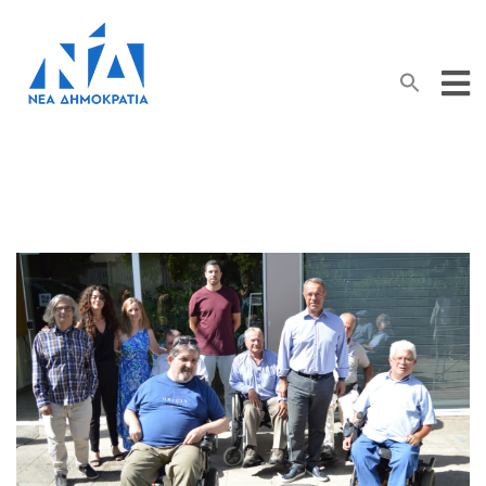
Search Button
Search
for: