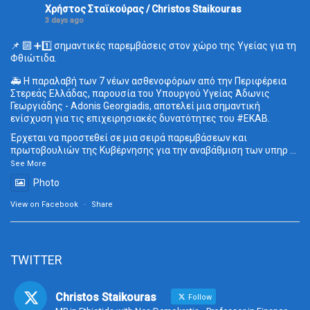
Χρήστος Σταϊκούρας / Christos Staikouras
3 days ago
📌 🔟 ➕1️⃣ σημαντικές παρεμβάσεις στον χώρο της Υγείας για τη
Φθιώτιδα.
🚑 Η παραλαβή των 7 νέων ασθενοφόρων από την Περιφέρεια
Στερεάς Ελλάδας, παρουσία του Υπουργού Υγείας Άδωνις
Γεωργιάδης - Adonis Georgiadis, αποτελεί μια σημαντική
ενίσχυση για τις επιχειρησιακές δυνατότητες του
#ΕΚΑΒ
.
Έρχεται να προστεθεί σε μια σειρά παρεμβάσεων και
πρωτοβουλιών της Κυβέρνησης για την αναβάθμιση των υπηρ
...
See More
Photo
View on Facebook
·
Share
TWITTER
Christos Staikouras
Follow