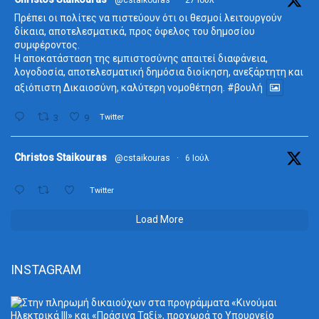
Πρέπει οι πολίτες να πιστεύουν ότι οι θεσμοί λειτουργούν
δίκαια, αποτελεσματικά, προς όφελος του δημοσίου
συμφέροντος.
Η αποκατάσταση της εμπιστοσύνης απαιτεί διαφάνεια,
λογοδοσία, αποτελεσματική δημόσια διοίκηση, ανεξάρτητη και
αξιόπιστη Δικαιοσύνη, καλύτερη νομοθέτηση.
#βουλή
3
9
Twitter
ta
Christos Staikouras
@cstaikouras
·
6 Ιούλ
Twitter
Load More
INSTAGRAM