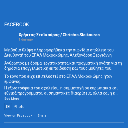
FACEBOOK
Χρήστος Σταϊκούρας / Christos Staikouras
1 day ago
Με βαθιά θλίψη πληροφορήθηκα την αιφνίδια απώλεια του
Διευθυντή του ΕΠΑΛ Μακρακώμης, Αλέξανδρου Σεργιάννη.
Άνθρωπος με όραμα, εργατικότητα και πραγματική αγάπη για τη
δημόσια επαγγελματική εκπαίδευση και τους μαθητές του.
Το έργο που είχε επιτελεστεί στο ΕΠΑΛ Μακρακώμης ήταν
εμφανές.
Η εξωστρέφεια του σχολείου, η συμμετοχή σε ευρωπαϊκά και
εθνικά προγράμματα, οι σημαντικές διακρίσεις, αλλά και η ε
...
See More
Photo
View on Facebook
·
Share