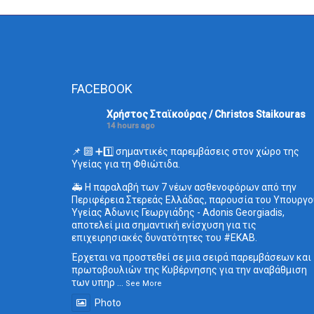
FACEBOOK
Χρήστος Σταϊκούρας / Christos Staikouras
14 hours ago
📌 🔟 ➕1️⃣ σημαντικές παρεμβάσεις στον χώρο της
Υγείας για τη Φθιώτιδα.
🚑 Η παραλαβή των 7 νέων ασθενοφόρων από την
Περιφέρεια Στερεάς Ελλάδας, παρουσία του Υπουργο
Υγείας Άδωνις Γεωργιάδης - Adonis Georgiadis,
αποτελεί μια σημαντική ενίσχυση για τις
επιχειρησιακές δυνατότητες του
#ΕΚΑΒ
.
Έρχεται να προστεθεί σε μια σειρά παρεμβάσεων και
πρωτοβουλιών της Κυβέρνησης για την αναβάθμιση
των υπηρ
...
See More
Photo