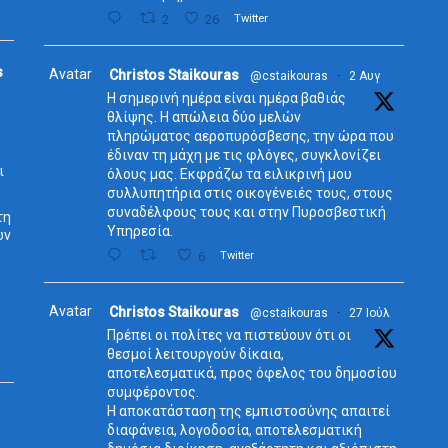
2
26
Twitter
s
Avatar
Christos Staikouras
@cstaikouras
·
2 Αυγ
Η σημερινή ημέρα είναι ημέρα βαθιάς
θλίψης. Η απώλεια δύο μελών
πληρώματος αεροπυρόσβεσης, την ώρα που
έδιναν τη μάχη με τις φλόγες, συγκλονίζει
ι
όλους μας. Εκφράζω τα ειλικρινή μου
συλλυπητήρια στις οικογένειές τους, στους
συναδέλφους τους και στην Πυροσβεστική
τη
Υπηρεσία.
ων
6
Twitter
Avatar
Christos Staikouras
@cstaikouras
·
27 Ιούλ
Πρέπει οι πολίτες να πιστεύουν ότι οι
θεσμοί λειτουργούν δίκαια,
αποτελεσματικά, προς όφελος του δημοσίου
συμφέροντος.
Η αποκατάσταση της εμπιστοσύνης απαιτεί
διαφάνεια, λογοδοσία, αποτελεσματική