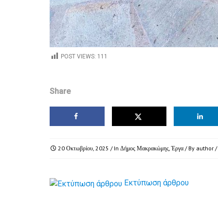
POST VIEWS:
111
Share
20 Οκτωβρίου, 2025
/ In
Δήμος Μακρακώμης
,
Έργα
/ By
author
/
Εκτύπωση άρθρου