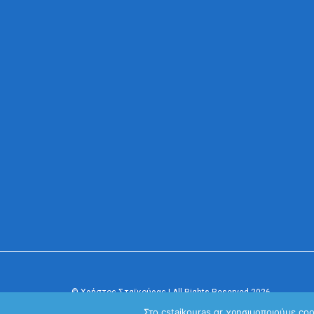
© Χρήστος Σταϊκούρας | All Rights Reserved 2026
Κανονισμός Προστασίας Προσωπικών Δεδομένων
Στο cstaikouras.gr χρησιμοποιούμε co