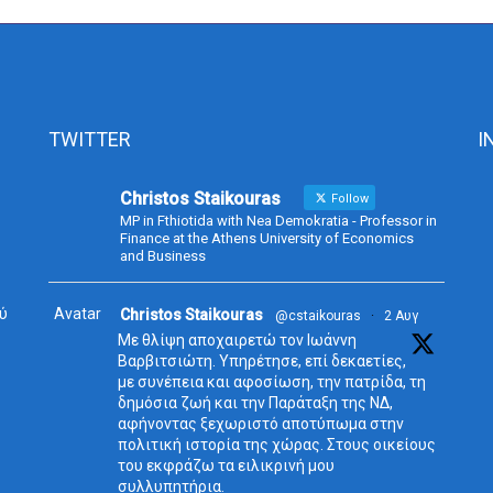
TWITTER
I
Christos Staikouras
Follow
MP in Fthiotida with Nea Demokratia - Professor in
Finance at the Athens University of Economics
and Business
ύ
Avatar
Christos Staikouras
@cstaikouras
·
2 Αυγ
Με θλίψη αποχαιρετώ τον Ιωάννη
Βαρβιτσιώτη. Υπηρέτησε, επί δεκαετίες,
με συνέπεια και αφοσίωση, την πατρίδα, τη
δημόσια ζωή και την Παράταξη της ΝΔ,
αφήνοντας ξεχωριστό αποτύπωμα στην
πολιτική ιστορία της χώρας. Στους οικείους
του εκφράζω τα ειλικρινή μου
συλλυπητήρια.