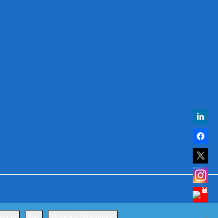
χομαι
Όχι
Πολιτική Προστασίας