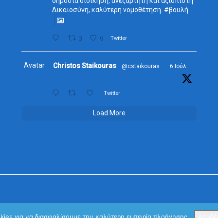
δημόσια διοίκηση, ανεξάρτητη και αξιόπιστη
Δικαιοσύνη, καλύτερη νομοθέτηση. #βουλή
3
9
Twitter
Avatar
Christos Staikouras
@cstaikouras
·
6 Ιούλ
Twitter
Load More
okies για να διασφαλίσουμε την καλύτερη εμπειρία πλοήγησης.
Αποδέ