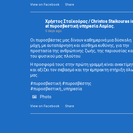
View on Facebook
·
Share
Χρήστος Σταϊκούρας / Christos Staikouras
i
at πυροσβεστική υπηρεσία Λαμίας.
5 days ago
Οι πυροσβέστες μας δίνουν καθημερινά μια δύσκολη
μάχη, με αυταπάρνηση και αίσθημα ευθύνης, για την
προστασία της ανθρώπινης ζωής, της περιουσίας κα
του φυσικού μας πλούτου.
Η προσφορά τους στην πρώτη γραμμή είναι ανεκτίμη
και αξίζει τον σεβασμό και την έμπρακτη στήριξη όλ
μας.
#πυροσβεστική
#πυροσβέστης
#πυροσβεστική_
υπηρεσία
Photo
View on Facebook
·
Share