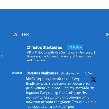
TWITTER
I
Christos Staikouras
Follow
MP in Fthiotida with Nea Demokratia - Professor in
ια
Finance at the Athens University of Economics
and Business
Avatar
Christos Staikouras
@cstaikouras
·
2 Αυγ
Με θλίψη αποχαιρετώ τον Ιωάννη
Βαρβιτσιώτη. Υπηρέτησε, επί δεκαετίες,
με συνέπεια και αφοσίωση, την πατρίδα, τη
δημόσια ζωή και την Παράταξη της ΝΔ,
αφήνοντας ξεχωριστό αποτύπωμα στην
πολιτική ιστορία της χώρας. Στους οικείους
του εκφράζω τα ειλικρινή μου