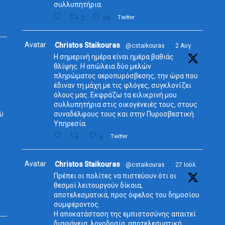
συλλυπητήρια.
2
26
Twitter
Avatar
Christos Staikouras
@cstaikouras
·
2 Αυγ
Η σημερινή ημέρα είναι ημέρα βαθιάς
θλίψης. Η απώλεια δύο μελών
πληρώματος αεροπυρόσβεσης, την ώρα που
έδιναν τη μάχη με τις φλόγες, συγκλονίζει
όλους μας. Εκφράζω τα ειλικρινή μου
συλλυπητήρια στις οικογένειές τους, στους
ύ
συναδέλφους τους και στην Πυροσβεστική
Υπηρεσία.
6
Twitter
Avatar
Christos Staikouras
@cstaikouras
·
27 Ιούλ
Πρέπει οι πολίτες να πιστεύουν ότι οι
θεσμοί λειτουργούν δίκαια,
αποτελεσματικά, προς όφελος του δημοσίου
συμφέροντος.
Η αποκατάσταση της εμπιστοσύνης απαιτεί
διαφάνεια, λογοδοσία, αποτελεσματική