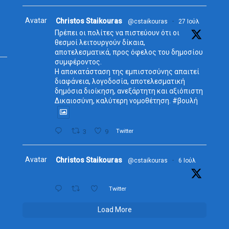
Avatar
Christos Staikouras
@cstaikouras
·
27 Ιούλ
Πρέπει οι πολίτες να πιστεύουν ότι οι
θεσμοί λειτουργούν δίκαια,
αποτελεσματικά, προς όφελος του δημοσίου
συμφέροντος.
Η αποκατάσταση της εμπιστοσύνης απαιτεί
διαφάνεια, λογοδοσία, αποτελεσματική
δημόσια διοίκηση, ανεξάρτητη και αξιόπιστη
Δικαιοσύνη, καλύτερη νομοθέτηση. #βουλή
3
9
Twitter
Avatar
Christos Staikouras
@cstaikouras
·
6 Ιούλ
Twitter
Load More