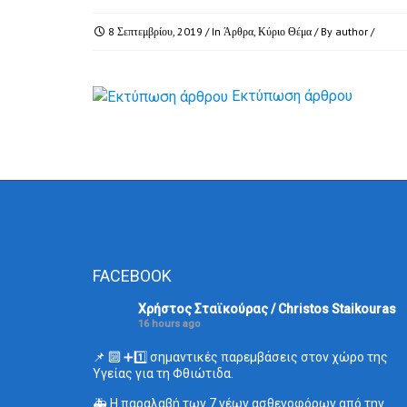
8 Σεπτεμβρίου, 2019
/ In
Άρθρα
,
Κύριο Θέμα
/ By
author
/
Εκτύπωση άρθρου
FACEBOOK
Χρήστος Σταϊκούρας / Christos Staikouras
16 hours ago
📌 🔟 ➕1️⃣ σημαντικές παρεμβάσεις στον χώρο της
Υγείας για τη Φθιώτιδα.
🚑 Η παραλαβή των 7 νέων ασθενοφόρων από την