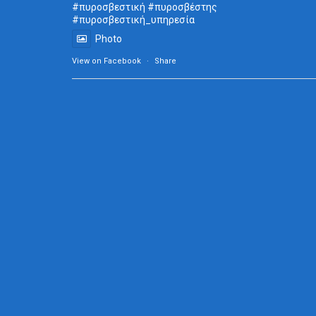
#πυροσβεστική
#πυροσβέστης
#πυροσβεστική_
υπηρεσία
Photo
View on Facebook
·
Share