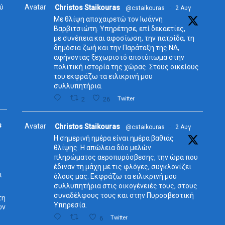
ύ
Avatar
Christos Staikouras
@cstaikouras
·
2 Αυγ
Με θλίψη αποχαιρετώ τον Ιωάννη
Βαρβιτσιώτη. Υπηρέτησε, επί δεκαετίες,
με συνέπεια και αφοσίωση, την πατρίδα, τη
δημόσια ζωή και την Παράταξη της ΝΔ,
αφήνοντας ξεχωριστό αποτύπωμα στην
πολιτική ιστορία της χώρας. Στους οικείους
του εκφράζω τα ειλικρινή μου
συλλυπητήρια.
2
26
Twitter
s
Avatar
Christos Staikouras
@cstaikouras
·
2 Αυγ
Η σημερινή ημέρα είναι ημέρα βαθιάς
θλίψης. Η απώλεια δύο μελών
πληρώματος αεροπυρόσβεσης, την ώρα που
έδιναν τη μάχη με τις φλόγες, συγκλονίζει
ι
όλους μας. Εκφράζω τα ειλικρινή μου
συλλυπητήρια στις οικογένειές τους, στους
συναδέλφους τους και στην Πυροσβεστική
τη
Υπηρεσία.
ων
6
Twitter