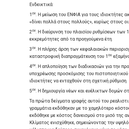
Ενδεικτικά:
ον
1
. Η μείωση του ΕΝΦΙΑ για τους ιδιοκτήτες 
«δίνει πολλά στους πολλούς», κυρίως στους οι
ον
2
. Η διεύρυνση του πλαισίου ρυθμίσεων των 
εκκρεμότητες από τα προηγούμενα έτη.
ον
3
. Η πλήρης άρση των κεφαλαιακών περιορισ
ου
καταστροφική διαπραγμάτευση του 1
εξαμήνο
ον
4
. Η απλοποίηση των διαδικασιών για την πρ
υποχρέωσης προσκόμισης του πιστοποιητικού 
ιδιοκτήτες να ενταχθούν στη σχετική ρύθμιση.
ον
5
. Η δημιουργία νέων και ευέλικτων δομών σ
Τα πρώτα δείγματα γραφής αυτού του ρεαλιστικ
γραμμάτια εκδόθηκαν με το χαμηλότερο κόστο
εκδόθηκε με κόστος δανεισμού στο μισό της αν
Κλίματος ενισχύθηκε, σημειώνοντας την υψηλ