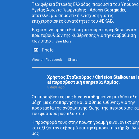
Περιφέρεια Στερεάς Ελλάδας, παρουσία του Υπουργο
Υγείας Άδωνις Γεωργιάδης - Adonis Georgiadis,
αποτελεί μια σημαντική ενίσχυση για τις
επιχειρησιακές δυνατότητες του
#ΕΚΑΒ
.
Έρχεται να προστεθεί σε μια σειρά παρεμβάσεων και
πρωτοβουλιών της Κυβέρνησης για την αναβάθμιση
των υπηρ
...
See More
Photo
View on Facebook
·
Share
Χρήστος Σταϊκούρας / Christos Staikouras
i
at πυροσβεστική υπηρεσία Λαμίας.
5 days ago
Οι πυροσβέστες μας δίνουν καθημερινά μια δύσκολη
μάχη, με αυταπάρνηση και αίσθημα ευθύνης, για την
προστασία της ανθρώπινης ζωής, της περιουσίας κα
του φυσικού μας πλούτου.
Η προσφορά τους στην πρώτη γραμμή είναι ανεκτίμη
και αξίζει τον σεβασμό και την έμπρακτη στήριξη όλ
μας.