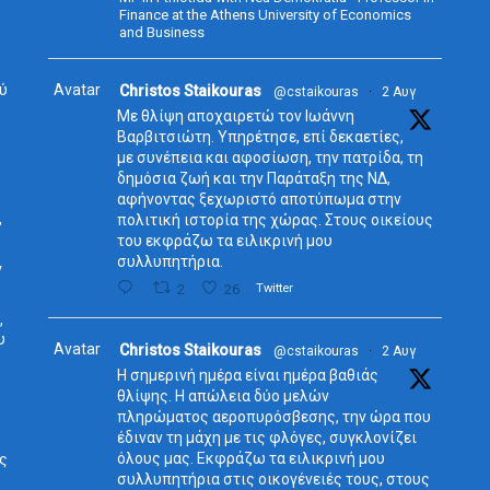
Finance at the Athens University of Economics
and Business
ύ
Avatar
Christos Staikouras
@cstaikouras
·
2 Αυγ
Με θλίψη αποχαιρετώ τον Ιωάννη
Βαρβιτσιώτη. Υπηρέτησε, επί δεκαετίες,
με συνέπεια και αφοσίωση, την πατρίδα, τη
δημόσια ζωή και την Παράταξη της ΝΔ,
αφήνοντας ξεχωριστό αποτύπωμα στην
,
πολιτική ιστορία της χώρας. Στους οικείους
του εκφράζω τα ειλικρινή μου
συλλυπητήρια.
ν
2
26
Twitter
,
υ
Avatar
Christos Staikouras
@cstaikouras
·
2 Αυγ
Η σημερινή ημέρα είναι ημέρα βαθιάς
θλίψης. Η απώλεια δύο μελών
πληρώματος αεροπυρόσβεσης, την ώρα που
έδιναν τη μάχη με τις φλόγες, συγκλονίζει
όλους μας. Εκφράζω τα ειλικρινή μου
ος
συλλυπητήρια στις οικογένειές τους, στους