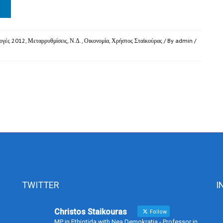
ογές 2012
,
Μεταρρυθμίσεις
,
Ν.Δ.
,
Οικονομία
,
Χρήστος Σταϊκούρας
/ By
admin
/
TWITTER
I
Christos Staikouras
Follow
MP in Fthiotida with Nea Demokratia - Professor in