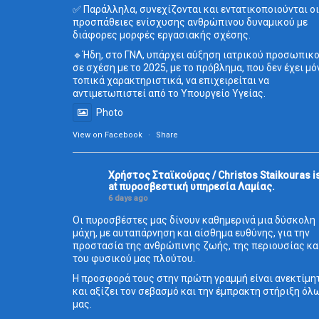
✅ Παράλληλα, συνεχίζονται και εντατικοποιούνται οι
προσπάθειες ενίσχυσης ανθρώπινου δυναμικού με
διάφορες μορφές εργασιακής σχέσης.
🔹Ήδη, στο ΓΝΛ, υπάρχει αύξηση ιατρικού προσωπικ
σε σχέση με το 2025, με το πρόβλημα, που δεν έχει μό
τοπικά χαρακτηριστικά, να επιχειρείται να
αντιμετωπιστεί από το Υπουργείο Υγείας.
Photo
View on Facebook
·
Share
Χρήστος Σταϊκούρας / Christos Staikouras
i
at πυροσβεστική υπηρεσία Λαμίας.
6 days ago
Οι πυροσβέστες μας δίνουν καθημερινά μια δύσκολη
μάχη, με αυταπάρνηση και αίσθημα ευθύνης, για την
προστασία της ανθρώπινης ζωής, της περιουσίας κα
του φυσικού μας πλούτου.
Η προσφορά τους στην πρώτη γραμμή είναι ανεκτίμη
και αξίζει τον σεβασμό και την έμπρακτη στήριξη όλ
μας.