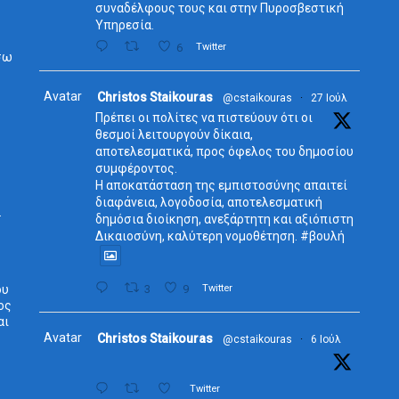
συναδέλφους τους και στην Πυροσβεστική
Υπηρεσία.
6
Twitter
σω
Avatar
Christos Staikouras
@cstaikouras
·
27 Ιούλ
Πρέπει οι πολίτες να πιστεύουν ότι οι
θεσμοί λειτουργούν δίκαια,
αποτελεσματικά, προς όφελος του δημοσίου
συμφέροντος.
Η αποκατάσταση της εμπιστοσύνης απαιτεί
διαφάνεια, λογοδοσία, αποτελεσματική
.
δημόσια διοίκηση, ανεξάρτητη και αξιόπιστη
Δικαιοσύνη, καλύτερη νομοθέτηση. #βουλή
ου
3
9
Twitter
ος
αι
Avatar
Christos Staikouras
@cstaikouras
·
6 Ιούλ
Twitter