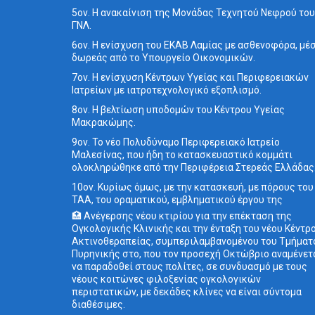
5ον. Η ανακαίνιση της Μονάδας Τεχνητού Νεφρού του
ΓΝΛ.
6ον. Η ενίσχυση του ΕΚΑΒ Λαμίας με ασθενοφόρα, μέ
δωρεάς από το Υπουργείο Οικονομικών.
7ον. Η ενίσχυση Κέντρων Υγείας και Περιφερειακών
Ιατρείων με ιατροτεχνολογικό εξοπλισμό.
8ον. Η βελτίωση υποδομών του Κέντρου Υγείας
Μακρακώμης.
9ον. Το νέο Πολυδύναμο Περιφερειακό Ιατρείο
Μαλεσίνας, που ήδη το κατασκευαστικό κομμάτι
ολοκληρώθηκε από την Περιφέρεια Στερεάς Ελλάδας
10ον. Κυρίως όμως, με την κατασκευή, με πόρους του
ΤΑΑ, του οραματικού, εμβληματικού έργου της
🏥 Ανέγερσης νέου κτιρίου για την επέκταση της
Ογκολογικής Κλινικής και την ένταξη του νέου Κέντρ
Ακτινοθεραπείας, συμπεριλαμβανομένου του Τμήματ
Πυρηνικής στο, που τον προσεχή Οκτώβριο αναμένετ
να παραδοθεί στους πολίτες, σε συνδυασμό με τους
νέους κοιτώνες φιλοξενίας ογκολογικών
περιστατικών, με δεκάδες κλίνες να είναι σύντομα
διαθέσιμες.