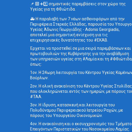
📌 🔟 ➕1️⃣ σημαντικές παρεμβάσεις στον χώρο της
Υγείας για τη Φθιώτιδα.
🚑 Η παραλαβή των 7 νέων ασθενοφόρων από την
Περιφέρεια Στερεάς Ελλάδας, παρουσία του Υπουργο
Υγείας Άδωνις Γεωργιάδης - Adonis Georgiadis,
αποτελεί μια σημαντική ενίσχυση για τις
επιχειρησιακές δυνατότητες του #ΕΚΑΒ.
Έρχεται να προστεθεί σε μια σειρά παρεμβάσεων και
πρωτοβουλιών της Κυβέρνησης για την αναβάθμιση
των υπηρεσιών υγείας στη #Λαμία και τη #Φθιώτιδα
όπως:
1ον. Η 24ωρη λειτουργία του Κέντρου Υγείας Καμένω
Βούρλων.
2ον. Η ολική ανακαίνιση του Κέντρου Υγείας Στυλίδας
που ολοκληρώνεται εντός των ημερών, με πόρους το
#ΤΑΑ.
3ον. Η ίδρυση, κατασκευή και λειτουργία του
Πολυδύναμου Περιφερειακού Ιατρείου Ραχών, με
πόρους του Υπουργείου Οικονομικών.
4ον. Η ανακαίνιση και ο εκσυγχρονισμός του Τμήματ
Επειγόντων Περιστατικών του Νοσοκομείου Λαμίας.