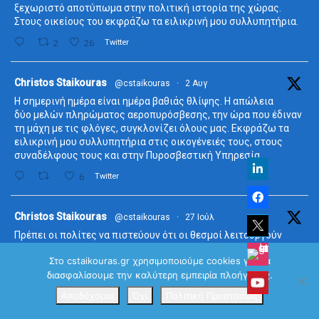
ξεχωριστό αποτύπωμα στην πολιτική ιστορία της χώρας.
Στους οικείους του εκφράζω τα ειλικρινή μου συλλυπητήρια.
2
26
Twitter
ta
Christos Staikouras
@cstaikouras
·
2 Αυγ
Η σημερινή ημέρα είναι ημέρα βαθιάς θλίψης. Η απώλεια
δύο μελών πληρώματος αεροπυρόσβεσης, την ώρα που έδιναν
τη μάχη με τις φλόγες, συγκλονίζει όλους μας. Εκφράζω τα
ειλικρινή μου συλλυπητήρια στις οικογένειές τους, στους
συναδέλφους τους και στην Πυροσβεστική Υπηρεσία.
6
Twitter
ta
Christos Staikouras
@cstaikouras
·
27 Ιούλ
Πρέπει οι πολίτες να πιστεύουν ότι οι θεσμοί λειτουργούν
δίκαια, αποτελεσματικά, προς όφελος του δημοσίου
Στο cstaikouras.gr χρησιμοποιούμε cookies για να
συμφέροντος.
διασφαλίσουμε την καλύτερη εμπειρία πλοήγησης.
Η αποκατάσταση της εμπιστοσύνης απαιτεί διαφάνεια,
λογοδοσία, αποτελεσματική δημόσια διοίκηση, ανεξάρτητη και
Αποδέχομαι
Όχι
Πολιτική Προστασίας
αξιόπιστη Δικαιοσύνη, καλύτερη νομοθέτηση.
#βουλή