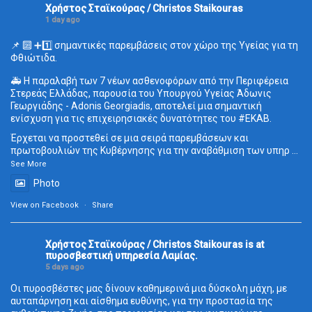
Χρήστος Σταϊκούρας / Christos Staikouras
1 day ago
📌 🔟 ➕1️⃣ σημαντικές παρεμβάσεις στον χώρο της Υγείας για τη
Φθιώτιδα.
🚑 Η παραλαβή των 7 νέων ασθενοφόρων από την Περιφέρεια
Στερεάς Ελλάδας, παρουσία του Υπουργού Υγείας Άδωνις
Γεωργιάδης - Adonis Georgiadis, αποτελεί μια σημαντική
ενίσχυση για τις επιχειρησιακές δυνατότητες του
#ΕΚΑΒ
.
Έρχεται να προστεθεί σε μια σειρά παρεμβάσεων και
πρωτοβουλιών της Κυβέρνησης για την αναβάθμιση των υπηρ
...
See More
Photo
View on Facebook
·
Share
Χρήστος Σταϊκούρας / Christos Staikouras
is at
πυροσβεστική υπηρεσία Λαμίας.
5 days ago
Οι πυροσβέστες μας δίνουν καθημερινά μια δύσκολη μάχη, με
αυταπάρνηση και αίσθημα ευθύνης, για την προστασία της