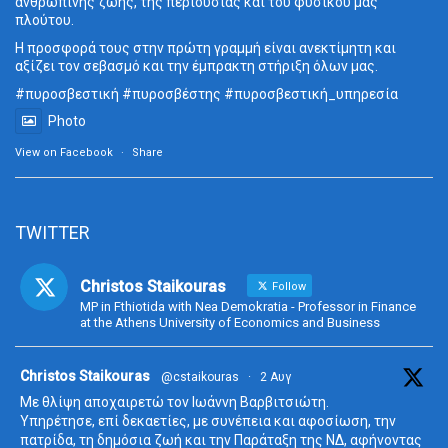
ανθρώπινης ζωής, της περιουσίας και του φυσικού μας
πλούτου.
Η προσφορά τους στην πρώτη γραμμή είναι ανεκτίμητη και
αξίζει τον σεβασμό και την έμπρακτη στήριξη όλων μας.
#πυροσβεστική
#πυροσβέστης
#πυροσβεστική_
υπηρεσία
Photo
View on Facebook
·
Share
TWITTER
Christos Staikouras
Follow
MP in Fthiotida with Nea Demokratia - Professor in Finance
at the Athens University of Economics and Business
ta
Christos Staikouras
@cstaikouras
·
2 Αυγ
Με θλίψη αποχαιρετώ τον Ιωάννη Βαρβιτσιώτη.
Υπηρέτησε, επί δεκαετίες, με συνέπεια και αφοσίωση, την
πατρίδα, τη δημόσια ζωή και την Παράταξη της ΝΔ, αφήνοντας