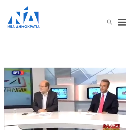
Search Button
Search
for: