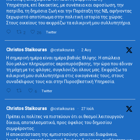
Υπηρέτησε, επί δεκαετίες, με συνέπεια και αφοσίωση, την
πατρίδα, τη δημόσια ζωή και την Παράταξη της ΝΔ, αφήνοντας
ξεχωριστό αποτύπωμα στην πολιτική ιστορία της χώρας.
Στους οικείους του εκφράζω τα ειλικρινή μου συλλυπητήρια.
2
26
Twitter
ta
Christos Staikouras
@cstaikouras
·
2 Αυγ
Η σημερινή ημέρα είναι ημέρα βαθιάς θλίψης. Η απώλεια
δύο μελών πληρώματος αεροπυρόσβεσης, την ώρα που έδιναν
τη μάχη με τις φλόγες, συγκλονίζει όλους μας. Εκφράζω τα
ειλικρινή μου συλλυπητήρια στις οικογένειές τους, στους
συναδέλφους τους και στην Πυροσβεστική Υπηρεσία.
6
Twitter
ta
Christos Staikouras
@cstaikouras
·
27 Ιούλ
Πρέπει οι πολίτες να πιστεύουν ότι οι θεσμοί λειτουργούν
δίκαια, αποτελεσματικά, προς όφελος του δημοσίου
συμφέροντος.
Η αποκατάσταση της εμπιστοσύνης απαιτεί διαφάνεια,