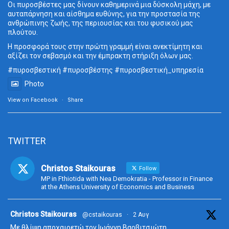
Οι πυροσβέστες μας δίνουν καθημερινά μια δύσκολη μάχη, με
αυταπάρνηση και αίσθημα ευθύνης, για την προστασία της
ανθρώπινης ζωής, της περιουσίας και του φυσικού μας
πλούτου.
Η προσφορά τους στην πρώτη γραμμή είναι ανεκτίμητη και
αξίζει τον σεβασμό και την έμπρακτη στήριξη όλων μας.
#πυροσβεστική
#πυροσβέστης
#πυροσβεστική_
υπηρεσία
Photo
View on Facebook
·
Share
TWITTER
Christos Staikouras
Follow
MP in Fthiotida with Nea Demokratia - Professor in Finance
at the Athens University of Economics and Business
ta
Christos Staikouras
@cstaikouras
·
2 Αυγ
Με θλίψη αποχαιρετώ τον Ιωάννη Βαρβιτσιώτη.