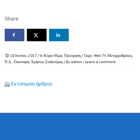
Share
10 Ιουνίου, 2017
/ In
Κύριο Θέμα
,
Τηλεόραση
/ Tags:
Web TV
,
Μεταρρυθμίσεις
,
Ν.Δ.
,
Οικονομία
,
Χρήστος Σταϊκούρας
/ By
admin
/
Leave a comment
Εκτύπωση άρθρου