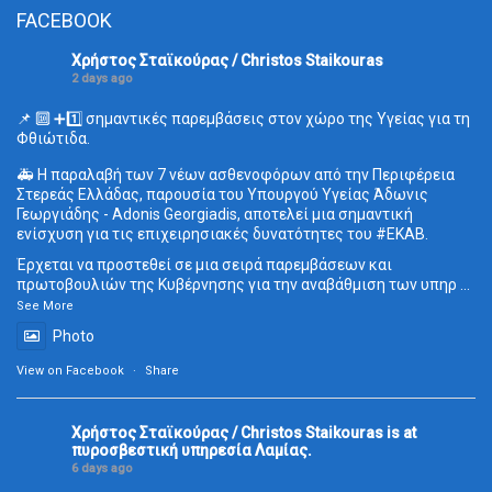
FACEBOOK
Χρήστος Σταϊκούρας / Christos Staikouras
2 days ago
📌 🔟 ➕1️⃣ σημαντικές παρεμβάσεις στον χώρο της Υγείας για τη
Φθιώτιδα.
🚑 Η παραλαβή των 7 νέων ασθενοφόρων από την Περιφέρεια
Στερεάς Ελλάδας, παρουσία του Υπουργού Υγείας Άδωνις
Γεωργιάδης - Adonis Georgiadis, αποτελεί μια σημαντική
ενίσχυση για τις επιχειρησιακές δυνατότητες του
#ΕΚΑΒ
.
Έρχεται να προστεθεί σε μια σειρά παρεμβάσεων και
πρωτοβουλιών της Κυβέρνησης για την αναβάθμιση των υπηρ
...
See More
Photo
View on Facebook
·
Share
Χρήστος Σταϊκούρας / Christos Staikouras
is at
πυροσβεστική υπηρεσία Λαμίας.
6 days ago