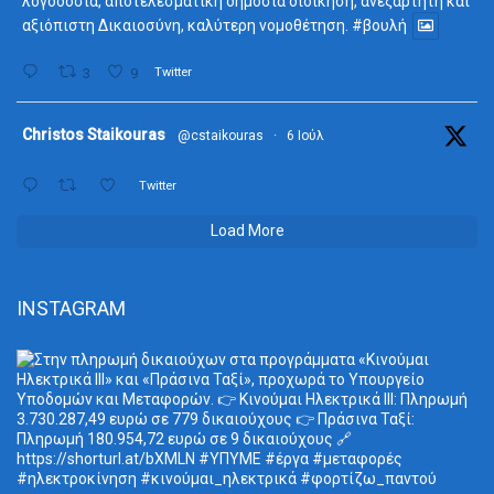
λογοδοσία, αποτελεσματική δημόσια διοίκηση, ανεξάρτητη και
αξιόπιστη Δικαιοσύνη, καλύτερη νομοθέτηση.
#βουλή
3
9
Twitter
ta
Christos Staikouras
@cstaikouras
·
6 Ιούλ
Twitter
Load More
INSTAGRAM