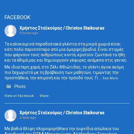
FACEBOOK
Χρήστος Σταϊκούρας / Christos Staikouras
5 hours ago
Τα καλοκαιρινά παραδοσιακά γλέντια στα μικρά χωριά είναι
κάτι πολύ περισσότερο από μια όμορφη βραδιά. Είναι στιγμές
που φέρνουν τους ανθρώπους κοντά, κρατούν ζωντανά τα ήθη
και τα έθιμά μας και δημιουργούν γέφυρες ανάμεσα στις γενιές.
Με ιδιαίτερη χαρά, στο Ζέλι Φθιώτιδας, το γλέντι έγινε ακόμη
πιο ξεχωριστό με τη βράβευση των μαθητών, τιμώντας την
προσπάθεια, την επιμονή και την πρόοδό τους. Γι
...
See More
Photo
View on Facebook
·
Share
Χρήστος Σταϊκούρας / Christos Staikouras
2 days ago
Με βαθιά θλίψη πληροφορήθηκα την αιφνίδια απώλεια του