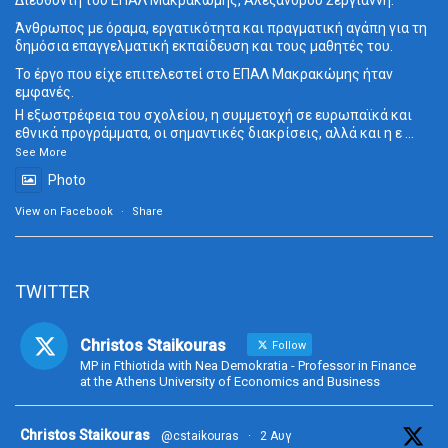
Διευθυντή του ΕΠΑΛ Μακρακώμης, Αλέξανδρου Σεργιάννη.
Άνθρωπος με όραμα, εργατικότητα και πραγματική αγάπη για τη
δημόσια επαγγελματική εκπαίδευση και τους μαθητές του.
Το έργο που είχε επιτελεστεί στο ΕΠΑΛ Μακρακώμης ήταν
εμφανές.
Η εξωστρέφεια του σχολείου, η συμμετοχή σε ευρωπαϊκά και
εθνικά προγράμματα, οι σημαντικές διακρίσεις, αλλά και η ε
...
See More
Photo
View on Facebook
·
Share
TWITTER
Christos Staikouras
Follow
MP in Fthiotida with Nea Demokratia - Professor in Finance
at the Athens University of Economics and Business
ta
Christos Staikouras
@cstaikouras
·
2 Αυγ