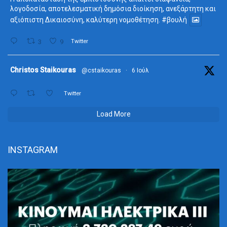
λογοδοσία, αποτελεσματική δημόσια διοίκηση, ανεξάρτητη και
αξιόπιστη Δικαιοσύνη, καλύτερη νομοθέτηση.
#βουλή
3
9
Twitter
ta
Christos Staikouras
@cstaikouras
·
6 Ιούλ
Twitter
Load More
INSTAGRAM