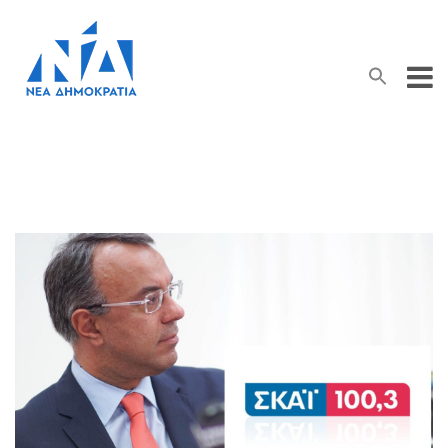
Search Button
Search
for: