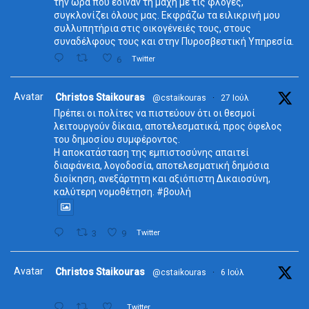
την ώρα που έδιναν τη μάχη με τις φλόγες,
συγκλονίζει όλους μας. Εκφράζω τα ειλικρινή μου
συλλυπητήρια στις οικογένειές τους, στους
συναδέλφους τους και στην Πυροσβεστική Υπηρεσία.
6
Twitter
Avatar
Christos Staikouras
@cstaikouras
·
27 Ιούλ
Πρέπει οι πολίτες να πιστεύουν ότι οι θεσμοί
λειτουργούν δίκαια, αποτελεσματικά, προς όφελος
του δημοσίου συμφέροντος.
Η αποκατάσταση της εμπιστοσύνης απαιτεί
διαφάνεια, λογοδοσία, αποτελεσματική δημόσια
διοίκηση, ανεξάρτητη και αξιόπιστη Δικαιοσύνη,
καλύτερη νομοθέτηση. #βουλή
3
9
Twitter
Avatar
Christos Staikouras
@cstaikouras
·
6 Ιούλ
Twitter