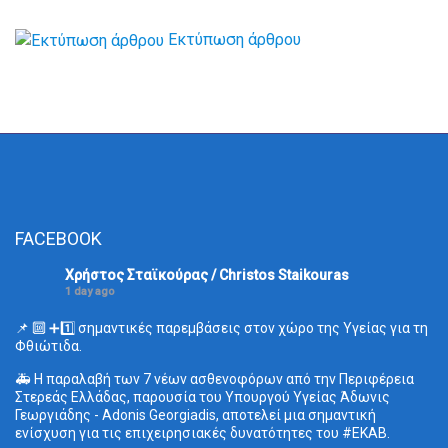
Εκτύπωση άρθρου
FACEBOOK
Χρήστος Σταϊκούρας / Christos Staikouras
1 day ago
📌 🔟 ➕1️⃣ σημαντικές παρεμβάσεις στον χώρο της Υγείας για τη
Φθιώτιδα.
🚑 Η παραλαβή των 7 νέων ασθενοφόρων από την Περιφέρεια
Στερεάς Ελλάδας, παρουσία του Υπουργού Υγείας Άδωνις
Γεωργιάδης - Adonis Georgiadis, αποτελεί μια σημαντική
ενίσχυση για τις επιχειρησιακές δυνατότητες του
#ΕΚΑΒ
.