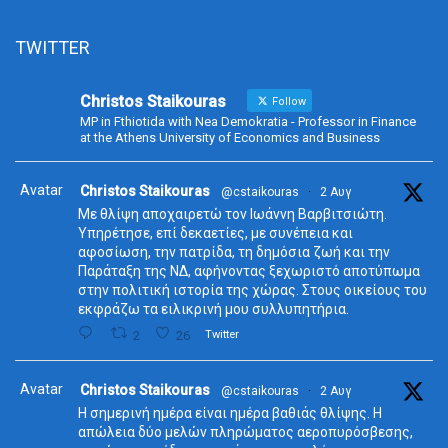
TWITTER
Christos Staikouras
Follow
MP in Fthiotida with Nea Demokratia - Professor in Finance
at the Athens University of Economics and Business
Avatar
Christos Staikouras
@cstaikouras
·
2 Αυγ
Με θλίψη αποχαιρετώ τον Ιωάννη Βαρβιτσιώτη.
Υπηρέτησε, επί δεκαετίες, με συνέπεια και
αφοσίωση, την πατρίδα, τη δημόσια ζωή και την
Παράταξη της ΝΔ, αφήνοντας ξεχωριστό αποτύπωμα
στην πολιτική ιστορία της χώρας. Στους οικείους του
εκφράζω τα ειλικρινή μου συλλυπητήρια.
2
26
Twitter
Avatar
Christos Staikouras
@cstaikouras
·
2 Αυγ
Η σημερινή ημέρα είναι ημέρα βαθιάς θλίψης. Η
απώλεια δύο μελών πληρώματος αεροπυρόσβεσης,