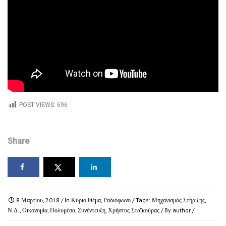
POST VIEWS:
696
Share
8 Μαρτίου, 2018
/ In
Κύριο Θέμα
,
Ραδιόφωνο
/ Tags:
Μηχανισμός Στήριξης
,
Ν.Δ.
,
Οικονομία
,
Πολυμέσα
,
Συνέντευξη
,
Χρήστος Σταϊκούρας
/ By
author
/