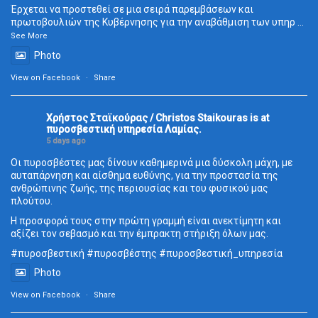
Έρχεται να προστεθεί σε μια σειρά παρεμβάσεων και
πρωτοβουλιών της Κυβέρνησης για την αναβάθμιση των υπηρ
...
See More
Photo
View on Facebook
·
Share
Χρήστος Σταϊκούρας / Christos Staikouras
is at
πυροσβεστική υπηρεσία Λαμίας.
5 days ago
Οι πυροσβέστες μας δίνουν καθημερινά μια δύσκολη μάχη, με
αυταπάρνηση και αίσθημα ευθύνης, για την προστασία της
ανθρώπινης ζωής, της περιουσίας και του φυσικού μας
πλούτου.
Η προσφορά τους στην πρώτη γραμμή είναι ανεκτίμητη και
αξίζει τον σεβασμό και την έμπρακτη στήριξη όλων μας.
#πυροσβεστική
#πυροσβέστης
#πυροσβεστική_
υπηρεσία
Photo
View on Facebook
·
Share