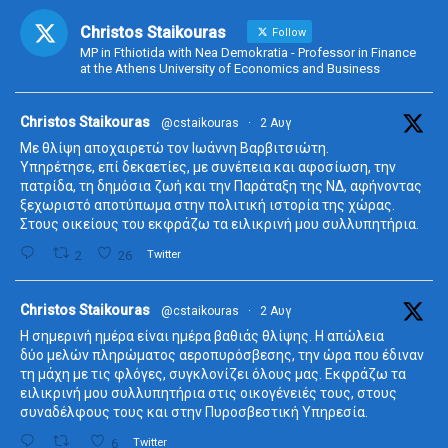
Christos Staikouras
Follow
MP in Fthiotida with Nea Demokratia - Professor in Finance
at the Athens University of Economics and Business
ta
Christos Staikouras
@cstaikouras
·
2 Αυγ
Με θλίψη αποχαιρετώ τον Ιωάννη Βαρβιτσιώτη.
Υπηρέτησε, επί δεκαετίες, με συνέπεια και αφοσίωση, την
πατρίδα, τη δημόσια ζωή και την Παράταξη της ΝΔ, αφήνοντας
ξεχωριστό αποτύπωμα στην πολιτική ιστορία της χώρας.
Στους οικείους του εκφράζω τα ειλικρινή μου συλλυπητήρια.
2
26
Twitter
ta
Christos Staikouras
@cstaikouras
·
2 Αυγ
Η σημερινή ημέρα είναι ημέρα βαθιάς θλίψης. Η απώλεια
δύο μελών πληρώματος αεροπυρόσβεσης, την ώρα που έδιναν
τη μάχη με τις φλόγες, συγκλονίζει όλους μας. Εκφράζω τα
ειλικρινή μου συλλυπητήρια στις οικογένειές τους, στους
συναδέλφους τους και στην Πυροσβεστική Υπηρεσία.
6
Twitter