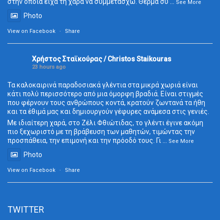
στην οποία είχα τη χαρά να συμμετάσχω. Θερμά συ
...
See More
Photo
View on Facebook
·
Share
Χρήστος Σταϊκούρας / Christos Staikouras
23 hours ago
Τα καλοκαιρινά παραδοσιακά γλέντια στα μικρά χωριά είναι
κάτι πολύ περισσότερο από μια όμορφη βραδιά. Είναι στιγμές
που φέρνουν τους ανθρώπους κοντά, κρατούν ζωντανά τα ήθη
και τα έθιμά μας και δημιουργούν γέφυρες ανάμεσα στις γενιές.
Με ιδιαίτερη χαρά, στο Ζέλι Φθιώτιδας, το γλέντι έγινε ακόμη
πιο ξεχωριστό με τη βράβευση των μαθητών, τιμώντας την
προσπάθεια, την επιμονή και την πρόοδό τους. Γι
...
See More
Photo
View on Facebook
·
Share
TWITTER