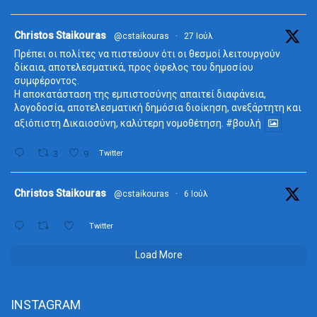
ta
Christos Staikouras
@cstaikouras
·
27 Ιούλ
Πρέπει οι πολίτες να πιστεύουν ότι οι θεσμοί λειτουργούν
δίκαια, αποτελεσματικά, προς όφελος του δημοσίου
συμφέροντος.
Η αποκατάσταση της εμπιστοσύνης απαιτεί διαφάνεια,
λογοδοσία, αποτελεσματική δημόσια διοίκηση, ανεξάρτητη και
αξιόπιστη Δικαιοσύνη, καλύτερη νομοθέτηση.
#βουλή
3
9
Twitter
ta
Christos Staikouras
@cstaikouras
·
6 Ιούλ
Twitter
Load More
INSTAGRAM