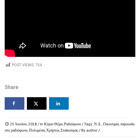
POST VIEWS:
754
Share
25 Ιουνίου, 2018
/ In
Κύριο Θέμα
,
Ραδιόφωνο
/ Tags:
Ν.Δ.
,
Οικονομία
,
παρουσία
στο ραδιόφωνο
,
Πολυμέσα
,
Χρήστος Σταϊκούρας
/ By
author
/