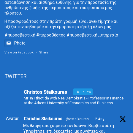
αυταπάρνηση και αίσθημα ευθύνης, για την προστασία της
ανθρώπινης ζωής, της περιουσίας και του φυσικού μας
πλούτου.
Η προσφορά τους στην πρώτη γραμμή είναι ανεκτίμητη και
αξίζει τον σεβασμό και την έμπρακτη στήριξη όλων μας.
#πυροσβεστική
#πυροσβέστης
#πυροσβεστική_
υπηρεσία
Photo
View on Facebook
·
Share
TWITTER
Christos Staikouras
Follow
MP in Fthiotida with Nea Demokratia - Professor in Finance
at the Athens University of Economics and Business
Avatar
Christos Staikouras
@cstaikouras
·
2 Αυγ
Με θλίψη αποχαιρετώ τον Ιωάννη Βαρβιτσιώτη.
Υπηρέτησε, επί δεκαετίες, με συνέπεια και