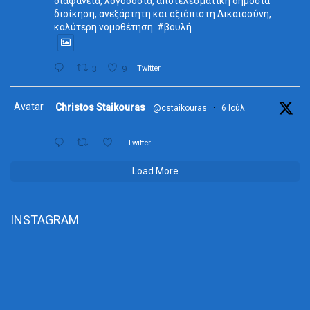
διαφάνεια, λογοδοσία, αποτελεσματική δημόσια
διοίκηση, ανεξάρτητη και αξιόπιστη Δικαιοσύνη,
καλύτερη νομοθέτηση. #βουλή
3
9
Twitter
Avatar
Christos Staikouras
@cstaikouras
·
6 Ιούλ
Twitter
Load More
INSTAGRAM