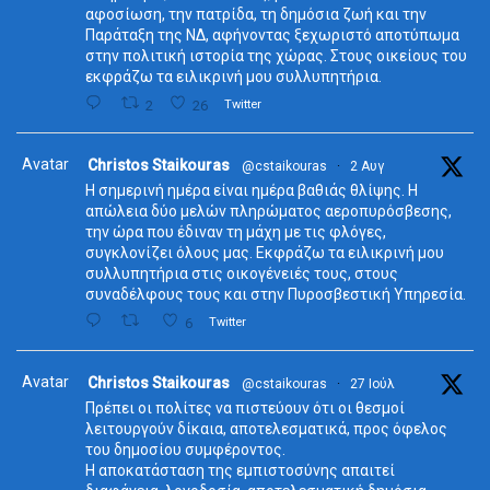
αφοσίωση, την πατρίδα, τη δημόσια ζωή και την
Παράταξη της ΝΔ, αφήνοντας ξεχωριστό αποτύπωμα
στην πολιτική ιστορία της χώρας. Στους οικείους του
εκφράζω τα ειλικρινή μου συλλυπητήρια.
2
26
Twitter
Avatar
Christos Staikouras
@cstaikouras
·
2 Αυγ
Η σημερινή ημέρα είναι ημέρα βαθιάς θλίψης. Η
απώλεια δύο μελών πληρώματος αεροπυρόσβεσης,
την ώρα που έδιναν τη μάχη με τις φλόγες,
συγκλονίζει όλους μας. Εκφράζω τα ειλικρινή μου
συλλυπητήρια στις οικογένειές τους, στους
συναδέλφους τους και στην Πυροσβεστική Υπηρεσία.
6
Twitter
Avatar
Christos Staikouras
@cstaikouras
·
27 Ιούλ
Πρέπει οι πολίτες να πιστεύουν ότι οι θεσμοί
λειτουργούν δίκαια, αποτελεσματικά, προς όφελος
του δημοσίου συμφέροντος.
Η αποκατάσταση της εμπιστοσύνης απαιτεί