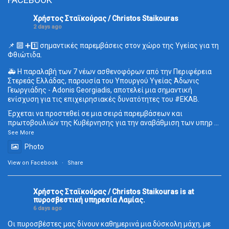
Χρήστος Σταϊκούρας / Christos Staikouras
2 days ago
📌 🔟 ➕1️⃣ σημαντικές παρεμβάσεις στον χώρο της Υγείας για τη
Φθιώτιδα.
🚑 Η παραλαβή των 7 νέων ασθενοφόρων από την Περιφέρεια
Στερεάς Ελλάδας, παρουσία του Υπουργού Υγείας Άδωνις
Γεωργιάδης - Adonis Georgiadis, αποτελεί μια σημαντική
ενίσχυση για τις επιχειρησιακές δυνατότητες του
#ΕΚΑΒ
.
Έρχεται να προστεθεί σε μια σειρά παρεμβάσεων και
πρωτοβουλιών της Κυβέρνησης για την αναβάθμιση των υπηρ
...
See More
Photo
View on Facebook
·
Share
Χρήστος Σταϊκούρας / Christos Staikouras
is at
πυροσβεστική υπηρεσία Λαμίας.
6 days ago
Οι πυροσβέστες μας δίνουν καθημερινά μια δύσκολη μάχη, με