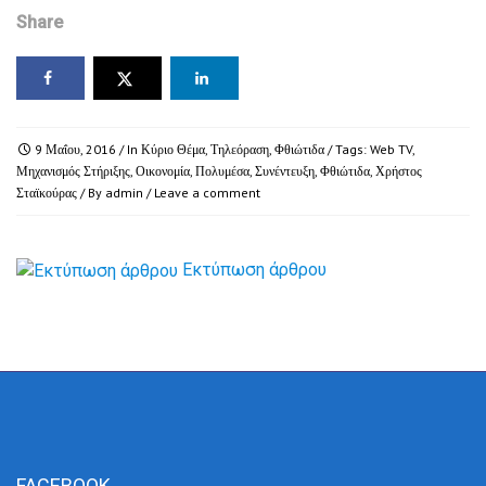
Share
9 Μαΐου, 2016
/ In
Κύριο Θέμα
,
Τηλεόραση
,
Φθιώτιδα
/ Tags:
Web TV
,
Μηχανισμός Στήριξης
,
Οικονομία
,
Πολυμέσα
,
Συνέντευξη
,
Φθιώτιδα
,
Χρήστος
Σταϊκούρας
/ By
admin
/
Leave a comment
Εκτύπωση άρθρου
FACEBOOK