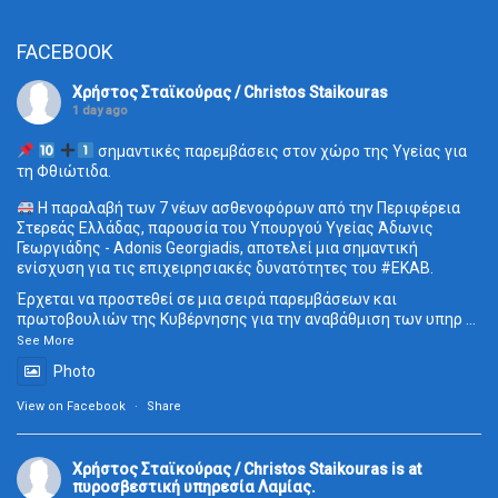
FACEBOOK
Χρήστος Σταϊκούρας / Christos Staikouras
1 day ago
σημαντικές παρεμβάσεις στον χώρο της Υγείας για
τη Φθιώτιδα.
Η παραλαβή των 7 νέων ασθενοφόρων από την Περιφέρεια
Στερεάς Ελλάδας, παρουσία του Υπουργού Υγείας Άδωνις
Γεωργιάδης - Adonis Georgiadis, αποτελεί μια σημαντική
ενίσχυση για τις επιχειρησιακές δυνατότητες του
#ΕΚΑΒ
.
Έρχεται να προστεθεί σε μια σειρά παρεμβάσεων και
πρωτοβουλιών της Κυβέρνησης για την αναβάθμιση των υπηρ
...
See More
Photo
View on Facebook
·
Share
Χρήστος Σταϊκούρας / Christos Staikouras
is at
πυροσβεστική υπηρεσία Λαμίας.