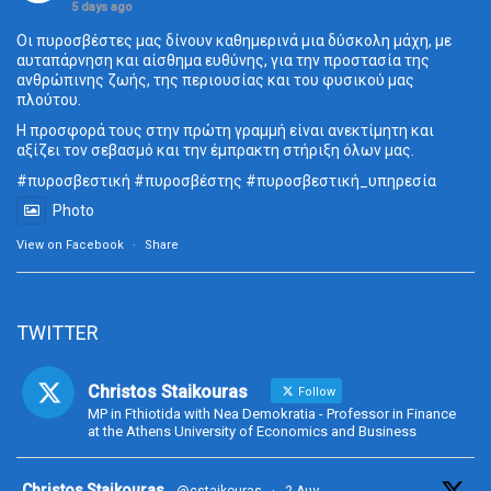
5 days ago
Οι πυροσβέστες μας δίνουν καθημερινά μια δύσκολη μάχη, με
αυταπάρνηση και αίσθημα ευθύνης, για την προστασία της
ανθρώπινης ζωής, της περιουσίας και του φυσικού μας
πλούτου.
Η προσφορά τους στην πρώτη γραμμή είναι ανεκτίμητη και
αξίζει τον σεβασμό και την έμπρακτη στήριξη όλων μας.
#πυροσβεστική
#πυροσβέστης
#πυροσβεστική_
υπηρεσία
Photo
View on Facebook
·
Share
TWITTER
Christos Staikouras
Follow
MP in Fthiotida with Nea Demokratia - Professor in Finance
at the Athens University of Economics and Business
ta
Christos Staikouras
@cstaikouras
·
2 Αυγ