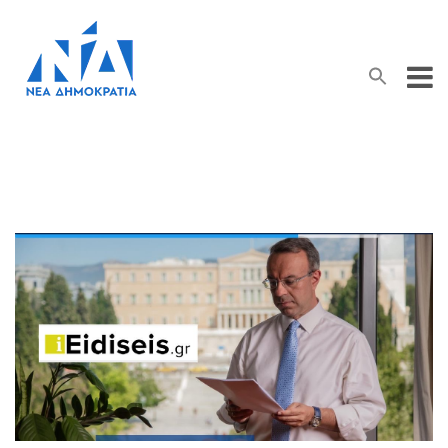
Search Button
Search
for: