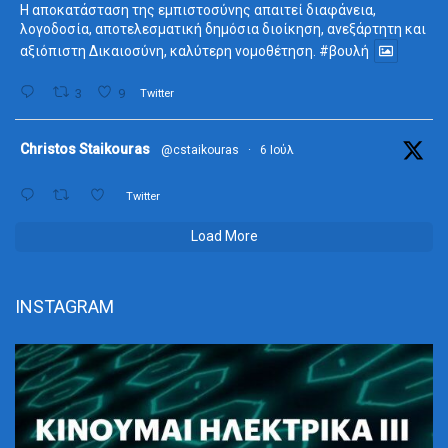
Η αποκατάσταση της εμπιστοσύνης απαιτεί διαφάνεια,
λογοδοσία, αποτελεσματική δημόσια διοίκηση, ανεξάρτητη και
αξιόπιστη Δικαιοσύνη, καλύτερη νομοθέτηση.
#βουλή
3
9
Twitter
ta
Christos Staikouras
@cstaikouras
·
6 Ιούλ
Twitter
Load More
INSTAGRAM