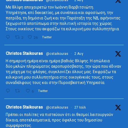
Με θλίψη αποχαιρετώ τον Ιωάννη Βαρβιτσιώτη.
Υπηρέτησε, επί δεκαετίες, με συνέπεια και αφοσίωση, την
πατρίδα, τη δημόσια ζωή και την Παράταξη της ΝΔ, αφήνοντας
ξεχωριστό αποτύπωμα στην πολιτική ιστορία της χώρας.
Στους οικείους του εκφράζω τα ειλικρινή μου συλλυπητήρια.
2
26
Twitter
ta
Christos Staikouras
@cstaikouras
·
2 Αυγ
Η σημερινή ημέρα είναι ημέρα βαθιάς θλίψης. Η απώλεια
δύο μελών πληρώματος αεροπυρόσβεσης, την ώρα που έδιναν
τη μάχη με τις φλόγες, συγκλονίζει όλους μας. Εκφράζω τα
ειλικρινή μου συλλυπητήρια στις οικογένειές τους, στους
συναδέλφους τους και στην Πυροσβεστική Υπηρεσία.
6
Twitter
ta
Christos Staikouras
@cstaikouras
·
27 Ιούλ
Πρέπει οι πολίτες να πιστεύουν ότι οι θεσμοί λειτουργούν
δίκαια, αποτελεσματικά, προς όφελος του δημοσίου
συμφέροντος.